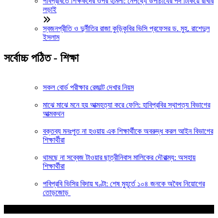
পবিপ্রবিতে শিক্ষকদের ওপর হামলা: নেপথ্যে উপাচার্যের পদ টিকিয়ে রাখার
লড়াই
স্বজনপ্রীতি ও দুর্নীতির রাজা কুড়িকৃবির ভিসি প্রফেসর ড. মুহ. রাশেদুল
ইসলাম
সর্বোচ্চ পঠিত - শিক্ষা
সকল বোর্ড পরীক্ষার রেজাল্ট দেখার নিয়ম
মাঝে মাঝে মনে হয় আত্মহত্যা করে ফেলি: হাবিপ্রবির স্থাপত্য বিভাগের
আত্মকথন
বক্তব্য মনঃপুত না হওয়ায় এক শিক্ষার্থীকে অবরুদ্ধ করল আইন বিভাগের
শিক্ষার্থীরা
থামছে না সব্বেজ টাওয়ার ছাত্রীনিবাস মালিকের দৌরাত্ম্য: অসহায়
শিক্ষার্থীরা
পবিপ্রবি ভিসির বিদায় ঘণ্টা: শেষ মুহূর্তে ১০৪ জনকে অবৈধ নিয়োগের
তোড়জোড়
আপনার জন্য নির্বাচিত