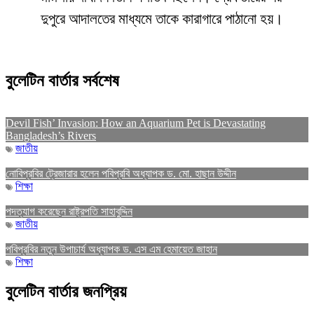
দুপুরে আদালতের মাধ্যমে তাকে কারাগারে পাঠানো হয়।
বুলেটিন বার্তার সর্বশেষ
Devil Fish’ Invasion: How an Aquarium Pet is Devastating
Bangladesh’s Rivers
জাতীয়
নোবিপ্রবির ট্রেজারার হলেন পবিপ্রবি অধ্যাপক ড. মো. হাছান উদ্দীন
শিক্ষা
পদত্যাগ করেছেন রাষ্ট্রপতি সাহাবুদ্দিন
জাতীয়
পবিপ্রবির নতুন উপাচার্য অধ্যাপক ড. এস এম হেমায়েত জাহান
শিক্ষা
বুলেটিন বার্তার জনপ্রিয়