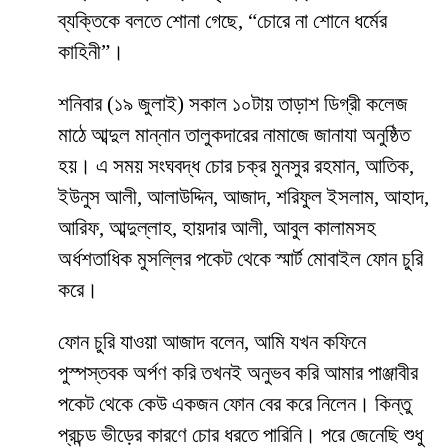
ব্যক্তিকে বলতে শোনা গেছে, “চোরে না শোনে ধর্মের
কাহিনী”।
শনিবার (১৯ জুলাই) সকাল ১০টায় তাড়াশ ডিগ্রী কলেজ
মাঠে আব্দুল মান্নান তালুকদারের নামাজে জানাযা অনুষ্ঠিত
হয়। এ সময় সংঘবদ্ধ চোর চক্র মুনসুর রহমান, আতিক,
ইউনুস আলী, আলাউদ্দিন, আজাদ, শরিফুল ইসলাম, আহাদ,
আরিফ, আব্দুল্লাহ, হায়দার আলী, আবুল কালামসহ
অর্ধশতাধিক মুসল্লির পকেট থেকে স্মার্ট মোবাইল ফোন চুরি
করে।
ফোন চুরি যাওয়া আজাদ বলেন, আমি যখন কফিনে
পুস্পস্তবক অর্পণ করি তখনই অনুভব করি আমার পাঞ্জাবীর
পকেট থেকে কেউ একজন ফোন বের করে নিলেন। কিন্তু
প্রচন্ড ভীড়ের কারণে চোর ধরতে পারিনি। পরে জেনেছি শুধু