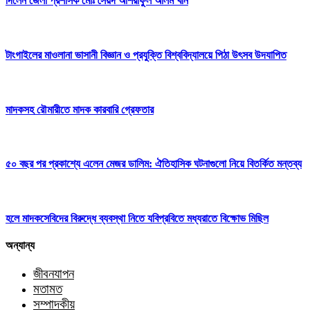
দিলেন জেলা প্রশাসক মোঃ সৈয়দ আশরাফুল আলম খান
টাংগাইলের মাওলানা ভাসানী বিজ্ঞান ও প্রযুক্তি বিশ্ববিদ্যালয়ে পিঠা উৎসব উদযাপিত
মাদকসহ রৌমারীতে মাদক কারবারি গ্রেফতার
৫০ বছর পর প্রকাশ্যে এলেন মেজর ডালিম: ঐতিহাসিক ঘটনাগুলো নিয়ে বিতর্কিত মন্তব্য
হলে মাদকসেবিদের বিরুদ্ধে ব্যবস্থা নিতে যবিপ্রবিতে মধ্যরাতে বিক্ষোভ মিছিল
অন্যান্য
জীবনযাপন
মতামত
সম্পাদকীয়