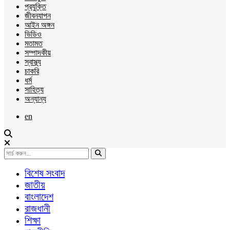
প্রযুক্তি
জীবনযাপন
আইন অঙ্গন
ভিডিও
মতামত
সম্পাদকীয়
স্বাস্থ্য
চাকরি
ধর্ম
সাহিত্য
অন্যান্য
en
বিশেষ সংবাদ
জাতীয়
বাংলাদেশ
রাজধানী
শিক্ষা