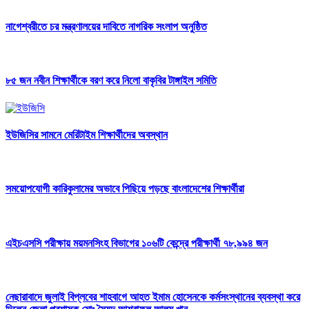
নাগেশ্বরীতে চর মন্ত্রণালয়ের দাবিতে নাগরিক সংলাপ অনুষ্ঠিত
৮৫ জন নবীন শিক্ষার্থীকে বরণ করে নিলো বাকৃবির টাঙ্গাইল সমিতি
ইউজিসির সামনে মেরিটাইম শিক্ষার্থীদের অবস্থান
সময়োপযোগী কারিকুলামের অভাবে পিছিয়ে পড়ছে বাংলাদেশের শিক্ষার্থীরা
এইচএসসি পরীক্ষায় ময়মনসিংহ বিভাগের ১০৬টি কেন্দ্রে পরীক্ষার্থী ৭৮,৯৯৪ জন
নেছারাবাদে জুলাই বিপ্লবের শাহবাগে আহত ইমাম হোসেনকে কর্মসংস্থানের ব্যবস্থা করে