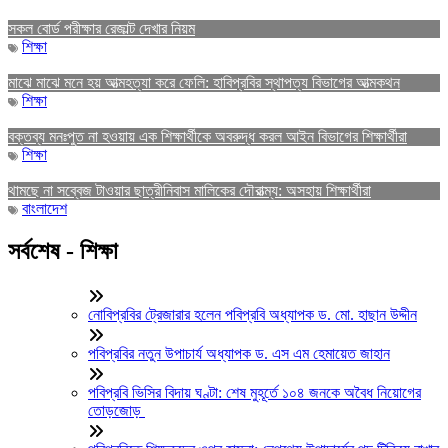
সকল বোর্ড পরীক্ষার রেজাল্ট দেখার নিয়ম
শিক্ষা
মাঝে মাঝে মনে হয় আত্মহত্যা করে ফেলি: হাবিপ্রবির স্থাপত্য বিভাগের আত্মকথন
শিক্ষা
বক্তব্য মনঃপুত না হওয়ায় এক শিক্ষার্থীকে অবরুদ্ধ করল আইন বিভাগের শিক্ষার্থীরা
শিক্ষা
থামছে না সব্বেজ টাওয়ার ছাত্রীনিবাস মালিকের দৌরাত্ম্য: অসহায় শিক্ষার্থীরা
বাংলাদেশ
সর্বশেষ - শিক্ষা
নোবিপ্রবির ট্রেজারার হলেন পবিপ্রবি অধ্যাপক ড. মো. হাছান উদ্দীন
পবিপ্রবির নতুন উপাচার্য অধ্যাপক ড. এস এম হেমায়েত জাহান
পবিপ্রবি ভিসির বিদায় ঘণ্টা: শেষ মুহূর্তে ১০৪ জনকে অবৈধ নিয়োগের
তোড়জোড়