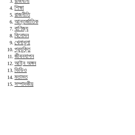
রাজধানী
শিক্ষা
রাজনীতি
আন্তর্জাতিক
বাণিজ্য
বিনোদন
খেলাধুলা
প্রযুক্তি
জীবনযাপন
আইন অঙ্গন
ভিডিও
মতামত
সম্পাদকীয়