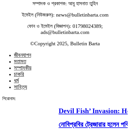
সম্পাদক ও প্রকাশক: আবু হাসনাত তুহিন
ইমেইল (নিউজরুম): news@bulletinbarta.com
ফোন ও ইমেইল (বিজ্ঞাপন): 01798024389;
ads@bulletinbarta.com
©️Copyright 2025, Bulletin Barta
জীবনযাপন
মতামত
সম্পাদকীয়
চাকরি
ধর্ম
সাহিত্য
শিরোনাম:
Devil Fish’ Invasion: How
নোবিপ্রবির ট্রেজারার হলেন পবিপ্রব