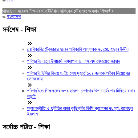
থামছে না সব্বেজ টাওয়ার ছাত্রীনিবাস মালিকের দৌরাত্ম্য: অসহায় শিক্ষার্থীরা
বাংলাদেশ
সর্বশেষ - শিক্ষা
নোবিপ্রবির ট্রেজারার হলেন পবিপ্রবি অধ্যাপক ড. মো. হাছান উদ্দীন
পবিপ্রবির নতুন উপাচার্য অধ্যাপক ড. এস এম হেমায়েত জাহান
পবিপ্রবি ভিসির বিদায় ঘণ্টা: শেষ মুহূর্তে ১০৪ জনকে অবৈধ নিয়োগের
তোড়জোড়
পবিপ্রবিতে শিক্ষকদের ওপর হামলা: নেপথ্যে উপাচার্যের পদ টিকিয়ে রাখার
লড়াই
স্বজনপ্রীতি ও দুর্নীতির রাজা কুড়িকৃবির ভিসি প্রফেসর ড. মুহ. রাশেদুল
ইসলাম
সর্বোচ্চ পঠিত - শিক্ষা