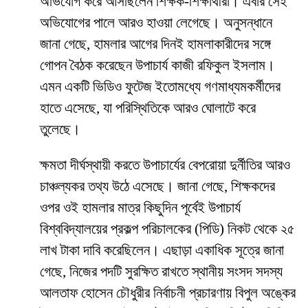
অভিযোগ করে আসছিলেন শিক্ষক-শিক্ষার্থীরা। এবার সেই
অভিযোগের পালে আরও হাওয়া লেগেছে। অনুসন্ধানে
জানা গেছে, হামলার আগের দিনই হামলাকারীদের সঙ্গে
গোপন বৈঠক করেছেন উপাচার্য কাজী রফিকুল ইসলাম।
এমন একটি ভিডিও ফুটেজ ইতোমধ্যে গণমাধ্যমকর্মীদের
হাতে এসেছে, যা পরিস্থিতিকে আরও ঘোলাটে করে
তুলেছে।
​ক্ষমতা দীর্ঘস্থায়ী করতে উপাচার্যের বেপরোয়া দুর্নীতির আরও
চাঞ্চল্যকর তথ্য উঠে এসেছে। জানা গেছে, শিক্ষকদের
ওপর ওই হামলার মাত্র কিছুদিন পূর্বেই উপাচার্য
বিশ্ববিদ্যালয়ের প্রকল্প পরিচালকের (পিডি) নিকট থেকে ২৫
লাখ টাকা দাবি করেছিলেন। এছাড়া একাধিক সূত্রে জানা
গেছে, নিজের পদটি সুরক্ষিত রাখতে স্থানীয় সংসদ সদস্য
আলতাফ হোসেন চৌধুরীর নির্বাচনী প্রচারণায় বিপুল অঙ্কের