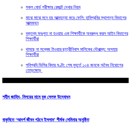
সকল বোর্ড পরীক্ষার রেজাল্ট দেখার নিয়ম
মাঝে মাঝে মনে হয় আত্মহত্যা করে ফেলি: হাবিপ্রবির স্থাপত্য বিভাগের
আত্মকথন
বক্তব্য মনঃপুত না হওয়ায় এক শিক্ষার্থীকে অবরুদ্ধ করল আইন বিভাগের
শিক্ষার্থীরা
থামছে না সব্বেজ টাওয়ার ছাত্রীনিবাস মালিকের দৌরাত্ম্য: অসহায়
শিক্ষার্থীরা
পবিপ্রবি ভিসির বিদায় ঘণ্টা: শেষ মুহূর্তে ১০৪ জনকে অবৈধ নিয়োগের
তোড়জোড়
আপনার জন্য নির্বাচিত
শহীদ জাহিদ- নিলয়ের নামে বুক সেলফ উদ্বোধন
বাকৃবিতে ‘আদর্শ জীবন গঠনে ইসলাম’ শীর্ষক সেমিনার অনুষ্ঠিত