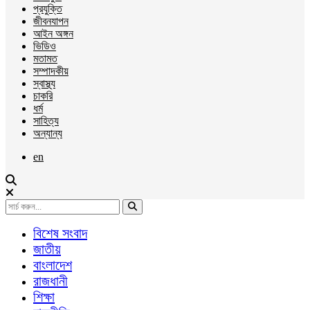
প্রযুক্তি
জীবনযাপন
আইন অঙ্গন
ভিডিও
মতামত
সম্পাদকীয়
স্বাস্থ্য
চাকরি
ধর্ম
সাহিত্য
অন্যান্য
en
বিশেষ সংবাদ
জাতীয়
বাংলাদেশ
রাজধানী
শিক্ষা