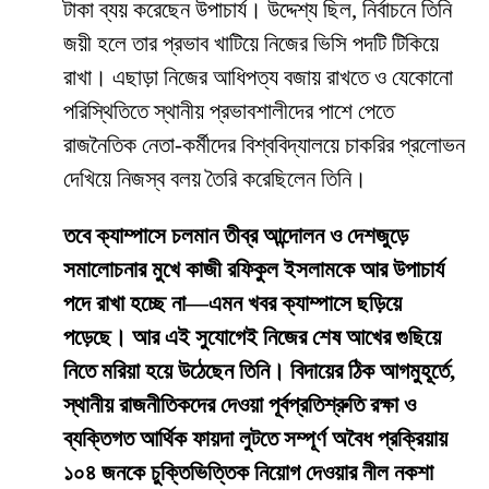
টাকা ব্যয় করেছেন উপাচার্য। উদ্দেশ্য ছিল, নির্বাচনে তিনি
জয়ী হলে তার প্রভাব খাটিয়ে নিজের ভিসি পদটি টিকিয়ে
রাখা। এছাড়া নিজের আধিপত্য বজায় রাখতে ও যেকোনো
পরিস্থিতিতে স্থানীয় প্রভাবশালীদের পাশে পেতে
রাজনৈতিক নেতা-কর্মীদের বিশ্ববিদ্যালয়ে চাকরির প্রলোভন
দেখিয়ে নিজস্ব বলয় তৈরি করেছিলেন তিনি।
তবে ক্যাম্পাসে চলমান তীব্র আন্দোলন ও দেশজুড়ে
সমালোচনার মুখে কাজী রফিকুল ইসলামকে আর উপাচার্য
পদে রাখা হচ্ছে না—এমন খবর ক্যাম্পাসে ছড়িয়ে
পড়েছে। আর এই সুযোগেই নিজের শেষ আখের গুছিয়ে
নিতে মরিয়া হয়ে উঠেছেন তিনি। বিদায়ের ঠিক আগমুহূর্তে,
স্থানীয় রাজনীতিকদের দেওয়া পূর্বপ্রতিশ্রুতি রক্ষা ও
ব্যক্তিগত আর্থিক ফায়দা লুটতে সম্পূর্ণ অবৈধ প্রক্রিয়ায়
১০৪ জনকে চুক্তিভিত্তিক নিয়োগ দেওয়ার নীল নকশা