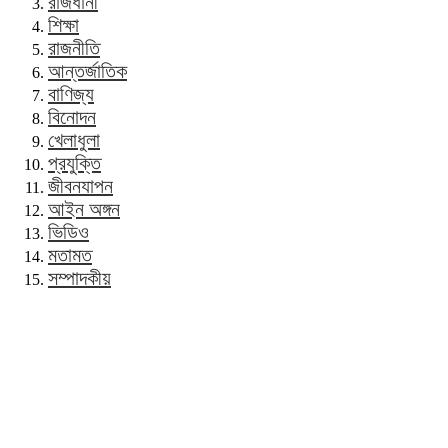
রাজধানী
শিক্ষা
রাজনীতি
আন্তর্জাতিক
বাণিজ্য
বিনোদন
খেলাধুলা
প্রযুক্তি
জীবনযাপন
আইন অঙ্গন
ভিডিও
মতামত
সম্পাদকীয়