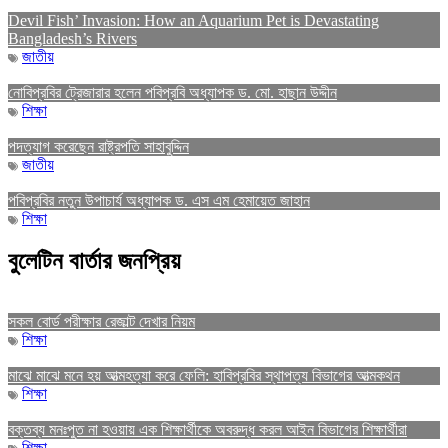
Devil Fish’ Invasion: How an Aquarium Pet is Devastating
Bangladesh’s Rivers
জাতীয়
নোবিপ্রবির ট্রেজারার হলেন পবিপ্রবি অধ্যাপক ড. মো. হাছান উদ্দীন
শিক্ষা
পদত্যাগ করেছেন রাষ্ট্রপতি সাহাবুদ্দিন
জাতীয়
পবিপ্রবির নতুন উপাচার্য অধ্যাপক ড. এস এম হেমায়েত জাহান
শিক্ষা
বুলেটিন বার্তার জনপ্রিয়
সকল বোর্ড পরীক্ষার রেজাল্ট দেখার নিয়ম
শিক্ষা
মাঝে মাঝে মনে হয় আত্মহত্যা করে ফেলি: হাবিপ্রবির স্থাপত্য বিভাগের আত্মকথন
শিক্ষা
বক্তব্য মনঃপুত না হওয়ায় এক শিক্ষার্থীকে অবরুদ্ধ করল আইন বিভাগের শিক্ষার্থীরা
শিক্ষা