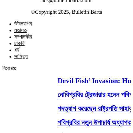
ads@bulletinbarta.com
©️Copyright 2025, Bulletin Barta
জীবনযাপন
মতামত
সম্পাদকীয়
চাকরি
ধর্ম
সাহিত্য
শিরোনাম:
Devil Fish’ Invasion: How a
নোবিপ্রবির ট্রেজারার হলেন পবিপ্রবি 
পদত্যাগ করেছেন রাষ্ট্রপতি সাহাবুদ্দিন
পবিপ্রবির নতুন উপাচার্য অধ্যাপক ড.