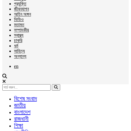
প্রযুক্তি
জীবনযাপন
আইন অঙ্গন
ভিডিও
মতামত
সম্পাদকীয়
স্বাস্থ্য
চাকরি
ধর্ম
সাহিত্য
অন্যান্য
en
বিশেষ সংবাদ
জাতীয়
বাংলাদেশ
রাজধানী
শিক্ষা