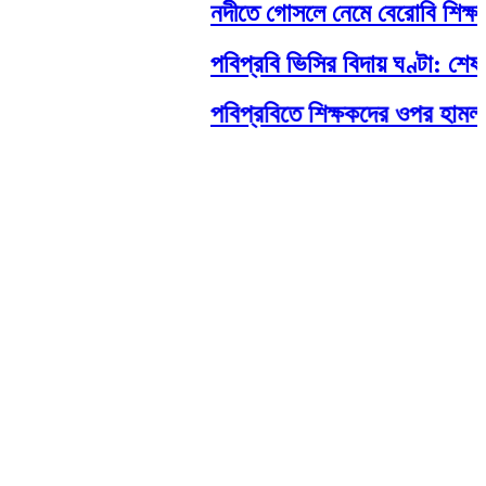
নদীতে গোসলে নেমে বেরোবি শিক্ষার্থীর মর্
পবিপ্রবি ভিসির বিদায় ঘণ্টা: শেষ মু
পবিপ্রবিতে শিক্ষকদের ওপর হামলা: নেপথ