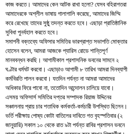
কাজ করতে। আমাদের কেন আটক রাখা হলো? যেসব বহিরাগতরা
আমাদেরকে অশ্লীল ভাষায় গালাগালি করেছে, আমাদের জিম্মি
করে রেখেছে তাদের সুষ্ঠু তদন্ত করতে হবে। এছাড়া প্রাতিষ্ঠানিক
সুবিধা পুনর্বহাল করতে হবে।
সমাপনী বক্তব্যে অফিসার সমিতির ভারপ্রাপ্ত সভাপতি মোক্তার
হোসেন বলেন, আমরা আজকে প্যারিস রোডে শান্তিপূর্ণ
মানববন্ধন করছি। আগামীকাল প্রশাসনিক ভবনের সামনে ২
ঘণ্টার ধর্মঘট করবো। এছাড়াও আগামী ৮ তারিখ আমরা দিনব্যাপী
কর্মবিরতি পালন করবো। যতদিন পর্যন্ত না আমরা আমাদের
অধিকার ফিরে পাবো না, ততোদিন আন্দোলন চালিয়ে যাবো।
এসময় অফিসার্স সমিতির দপ্তর সম্পাদক রিয়াজ উদ্দিনের
সঞ্চালনায় প্রায় চার শতাধিক কর্মকর্তা-কর্মচারী উপস্থিত ছিলেন।
ভর্তি পরীক্ষায় পোষ্য কোটা বাতিলের দাবিতে গত বৃহস্পতিবার (২
জানুয়ারি) সকাল ১০ থেকে রাত ৯টা পর্যন্ত রাবির প্রশাসন ভবনে