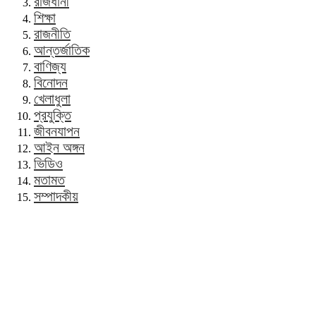
রাজধানী
শিক্ষা
রাজনীতি
আন্তর্জাতিক
বাণিজ্য
বিনোদন
খেলাধুলা
প্রযুক্তি
জীবনযাপন
আইন অঙ্গন
ভিডিও
মতামত
সম্পাদকীয়