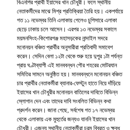
বিএনপির প্রার্থী ইয়াসের খান চৌধুরী। ফলে স্থানীয়
নেতাকর্মীদের মাঝে মিশ্র প্রতিক্রিয়া তৈরি হয়। একপর্যায়ে
গত ১১ নভেম্বর তিনি এলাকায় গেলেও চুপিসারে এলাকা
ছেড়ে ঢাকায় চলে আসেন। এরপর ১৩ নভেম্বর সকালে
ময়মনসিংহ-কিশোরগঞ্জ মহাসড়কের নান্দাইল সদরে
মনোনয়ন বঞ্চিত প্রার্থীর অনুসারীরা প্রতিবাদী সমাবেশ
করেন। সেদিন বেলা ১২টা থেকে শুরু হয়ে দুপুর ১টা পর্যন্ত
প্রায় ঘণ্টাব্যাপী এই মানববন্ধন পৌর শহরের মোটরযান
সমিতির সামনে অনুষ্ঠিত হয়। মানববন্ধনে মনোনয়ন বঞ্চিত
চার প্রার্থীর নেতাকর্মীরা ব্যানার-ফেস্টুন হাতে নিয়ে দাঁড়িয়ে
ইয়াসের খান চৌধুরীর মনোনয়ন বাতিলের দাবিতে বিভিন্ন
স্লোগান দেন এবং তাদের দাবি সংবলিত বিভিন্ন কথা
প্রদর্শন করেন। জানা গেছে, সর্বশেষ গত ১৭ নভেম্বর
থেকে এলাকায় এক মুহুর্তের জন্যও যাননি ইয়াসের খান
চৌধুরী। এজন্য স্থানীয় নেতাকর্মীরা চরম বিব্রত ও ক্ষুব্ধ