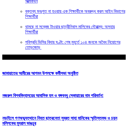
আত্মকথন
বক্তব্য মনঃপুত না হওয়ায় এক শিক্ষার্থীকে অবরুদ্ধ করল আইন বিভাগের
শিক্ষার্থীরা
থামছে না সব্বেজ টাওয়ার ছাত্রীনিবাস মালিকের দৌরাত্ম্য: অসহায়
শিক্ষার্থীরা
পবিপ্রবি ভিসির বিদায় ঘণ্টা: শেষ মুহূর্তে ১০৪ জনকে অবৈধ নিয়োগের
তোড়জোড়
আপনার জন্য নির্বাচিত
জামায়াতের আমীরের আগমন উপলক্ষে কর্মীসভা অনুষ্ঠিত
নজরুল বিশ্ববিদ্যালয়ের আবাসিক হল ও বঙ্গবন্ধু স্কোয়ারের নাম পরিবর্তন!
নড়াইলে গণঅভ্যুত্থানে নিহত ছাত্রনেতা সুব্রত সাহা মানিকের স্মৃতিস্তম্ভ ও চয়ন
মল্লিকের ম্যুরাল ভাঙচুর