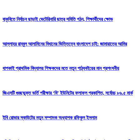
বাকৃবিতে নির্বাচন ছাড়াই ভেটেরিনারি ছাত্র সমিতি গঠন, শিক্ষার্থীদের ক্ষোভ
আল্লাহর রাব্বুল আলামিনের বিধানের ভিত্তিত্বে বাংলাদেশ চাই: জামায়াতের আমির
ধাপকাই প্রাথমিক বিদ্যালয় শিক্ষকদের মতে নতুন পাঠ্যবইয়ের মান প্রশংসনীয়
জিএসটি গুচ্ছভুক্ত ভর্তি পরীক্ষার ‘বি’ ইউনিটের ফলাফল প্রকাশিত, সর্বোচ্চ ৮৬.৫ মার্ক
ইবি রোভার স্কাউটের নতুন সম্পাদক অধ্যাপক রফিকুল ইসলাম