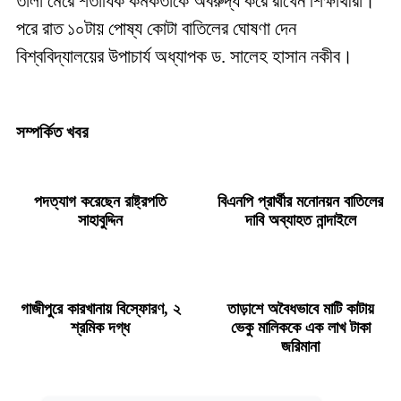
তালা মেরে শতাধিক কর্মকর্তাকে অবরুদ্ধ করে রাখেন শিক্ষার্থীরা।
পরে রাত ১০টায় পোষ্য কোটা বাতিলের ঘোষণা দেন
বিশ্ববিদ্যালয়ের উপাচার্য অধ্যাপক ড. সালেহ হাসান নকীব।
সম্পর্কিত খবর
পদত্যাগ করেছেন রাষ্ট্রপতি
বিএনপি প্রার্থীর মনোনয়ন বাতিলের
সাহাবুদ্দিন
দাবি অব্যাহত নান্দাইলে
গাজীপুরে কারখানায় বিস্ফোরণ, ২
তাড়াশে অবৈধভাবে মাটি কাটায়
শ্রমিক দগ্ধ
ভেকু মালিককে এক লাখ টাকা
জরিমানা