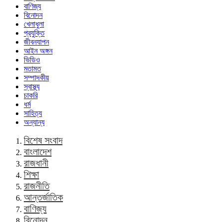
বাণিজ্য
বিনোদন
খেলাধুলা
প্রযুক্তি
জীবনযাপন
আইন অঙ্গন
ভিডিও
মতামত
সম্পাদকীয়
স্বাস্থ্য
চাকরি
ধর্ম
সাহিত্য
অন্যান্য
বিশেষ সংবাদ
বাংলাদেশ
রাজধানী
শিক্ষা
রাজনীতি
আন্তর্জাতিক
বাণিজ্য
বিনোদন