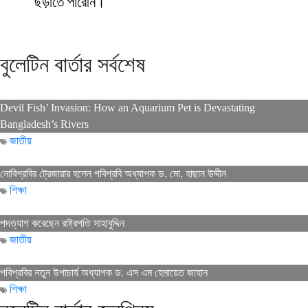
ছড়াতে পারেনি।
বুলেটিন বার্তার সর্বশেষ
Devil Fish’ Invasion: How an Aquarium Pet is Devastating
Bangladesh’s Rivers
জাতীয়
নোবিপ্রবির ট্রেজারার হলেন পবিপ্রবি অধ্যাপক ড. মো. হাছান উদ্দীন
শিক্ষা
পদত্যাগ করেছেন রাষ্ট্রপতি সাহাবুদ্দিন
জাতীয়
পবিপ্রবির নতুন উপাচার্য অধ্যাপক ড. এস এম হেমায়েত জাহান
শিক্ষা