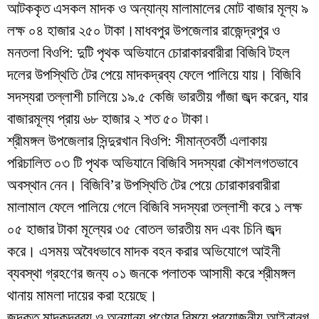
আটককৃত এসকল মাদক ও অন্যান্য মালামালের মোট বাজার মূল্য ৯
লক্ষ ০৪ হাজার ২৫০ টাকা।
মাধবপুর উপজেলার রাজেন্দ্রপুর ও
মনতলা বিওপি: দুটি পৃথক অভিযানে চোরাকারবারীরা বিজিবি টহল
দলের উপস্থিতি টের পেয়ে মাদকদ্রব্য ফেলে পালিয়ে যায়। বিজিবি
সদস্যরা তল্লাশী চালিয়ে ১৯.৫ কেজি ভারতীয় গাঁজা জব্দ করেন, যার
বাজারমূল্য প্রায় ৬৮ হাজার ২ শত ৫০ টাকা ৷
শ্রীমঙ্গল উপজেলার সিন্দুরখান বিওপি: সীমান্তবর্তী এলাকায়
পরিচালিত ০৩ টি পৃথক অভিযানে বিজিবি সদস্যরা কৌশলগতভাবে
অবস্থান নেন। বিজিবি’র উপস্থিতি টের পেয়ে চোরাকারবারীরা
মালামাল ফেলে পালিয়ে গেলে বিজিবি সদস্যরা তল্লাশী করে ১ লক্ষ
০৫ হাজার টাকা মূল্যের ৩৫ বোতল ভারতীয় মদ এবং চিনি জব্দ
করে। এসময় অবৈধভাবে মাদক বহন করার অভিযোগে আইনী
ব্যবস্থা গ্রহণের জন্য ০১ জনকে পলাতক আসামী করে শ্রীমঙ্গল
থানায় মামলা দায়ের করা হয়েছে।
জব্দকৃত মাদকদ্রব্য ও অন্যান্য পণ্যের বিষয়ে প্রয়োজনীয় আইনানুগ