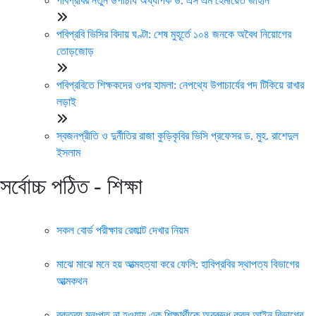
পবিপ্রবির নতুন উপাচার্য অধ্যাপক ড. এস এম হেমায়েত জাহান
পবিপ্রবি ভিসির বিদায় ঘণ্টা: শেষ মুহূর্তে ১০৪ জনকে অবৈধ নিয়োগের
তোড়জোড়
পবিপ্রবিতে শিক্ষকদের ওপর হামলা: নেপথ্যে উপাচার্যের পদ টিকিয়ে রাখার
লড়াই
স্বজনপ্রীতি ও দুর্নীতির রাজা কুড়িকৃবির ভিসি প্রফেসর ড. মুহ. রাশেদুল
ইসলাম
সর্বোচ্চ পঠিত - শিক্ষা
সকল বোর্ড পরীক্ষার রেজাল্ট দেখার নিয়ম
মাঝে মাঝে মনে হয় আত্মহত্যা করে ফেলি: হাবিপ্রবির স্থাপত্য বিভাগের
আত্মকথন
বক্তব্য মনঃপুত না হওয়ায় এক শিক্ষার্থীকে অবরুদ্ধ করল আইন বিভাগের