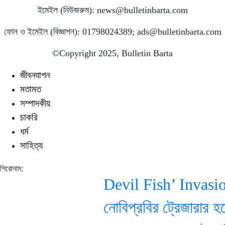
ইমেইল (নিউজরুম): news@bulletinbarta.com
ফোন ও ইমেইল (বিজ্ঞাপন): 01798024389; ads@bulletinbarta.com
©️Copyright 2025, Bulletin Barta
জীবনযাপন
মতামত
সম্পাদকীয়
চাকরি
ধর্ম
সাহিত্য
শিরোনাম:
Devil Fish’ Invasion
নোবিপ্রবির ট্রেজারার হলেন