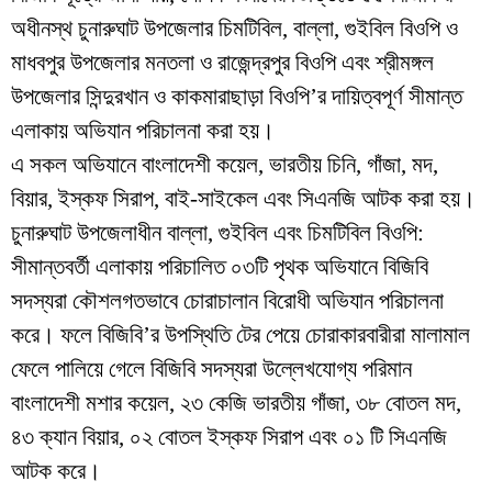
অধীনস্থ চুনারুঘাট উপজেলার চিমটিবিল, বাল্লা, গুইবিল বিওপি ও
মাধবপুর উপজেলার মনতলা ও রাজেন্দ্রপুর বিওপি এবং শ্রীমঙ্গল
উপজেলার সিন্দুরখান ও কাকমারাছাড়া বিওপি’র দায়িত্বপূর্ণ সীমান্ত
এলাকায় অভিযান পরিচালনা করা হয়।
এ সকল অভিযানে বাংলাদেশী কয়েল, ভারতীয় চিনি, গাঁজা, মদ,
বিয়ার, ইস্কফ সিরাপ, বাই-সাইকেল এবং সিএনজি আটক করা হয়।
চুনারুঘাট উপজেলাধীন বাল্লা, গুইবিল এবং চিমটিবিল বিওপি:
সীমান্তবর্তী এলাকায় পরিচালিত ০৩টি পৃথক অভিযানে বিজিবি
সদস্যরা কৌশলগতভাবে চোরাচালান বিরোধী অভিযান পরিচালনা
করে। ফলে বিজিবি’র উপস্থিতি টের পেয়ে চোরাকারবারীরা মালামাল
ফেলে পালিয়ে গেলে বিজিবি সদস্যরা উল্লেখযোগ্য পরিমান
বাংলাদেশী মশার কয়েল, ২৩ কেজি ভারতীয় গাঁজা, ৩৮ বোতল মদ,
৪৩ ক্যান বিয়ার, ০২ বোতল ইস্কফ সিরাপ এবং ০১ টি সিএনজি
আটক করে।