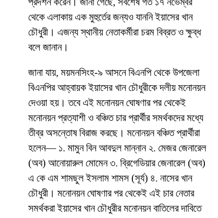
প্রদর্শন করেন। জানা গেছে, সর্বশেষ গত ১৭ নভেম্বর
থেকে এলাকায় এক মুহুর্তের জন্যও যাননি ইয়াসের খান
চৌধুরী। এজন্য স্থানীয় নেতাকর্মীরা চরম বিব্রত ও ক্ষুব্ধ
বলে জানান।
জানা যায়, ময়মনসিংহ-৯ আসনে বিএনপি থেকে উপজেলা
বিএনপির আহ্বায়ক ইয়াসের খান চৌধুরীকে দলীয় মনোনয়ন
দেওয়া হয়। তবে এই মনোনয়ন ঘোষণার পর থেকেই
মনোনয়ন প্রত্যাশী ও বঞ্চিত চার প্রার্থীর সমর্থকদের মধ্যে
তীব্র অসন্তোষ বিরাজ করছে। মনোনয়ন বঞ্চিত প্রার্থীরা
হলেন— ১. মামুন বিন আবদুল মান্নান ২. মেজর জেনারেল
(অব) আনোয়ারুল মোমেন ৩. ব্রিগেডিয়ার জেনারেল (অব)
এ কে এম শামছুল ইসলাম শামস (সূর্য) ৪. নাসের খান
চৌধুরী। মনোনয়ন ঘোষণার পর থেকেই এই চার নেতার
সমর্থকরা ইয়াসের খান চৌধুরীর মনোনয়ন বাতিলের দাবিতে