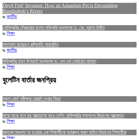
Devil Fish’ Invasion: How an Aquarium Pet is Devastating
Bangladesh’s Rivers
জাতীয়
নোবিপ্রবির ট্রেজারার হলেন পবিপ্রবি অধ্যাপক ড. মো. হাছান উদ্দীন
শিক্ষা
পদত্যাগ করেছেন রাষ্ট্রপতি সাহাবুদ্দিন
জাতীয়
পবিপ্রবির নতুন উপাচার্য অধ্যাপক ড. এস এম হেমায়েত জাহান
শিক্ষা
বুলেটিন বার্তার জনপ্রিয়
সকল বোর্ড পরীক্ষার রেজাল্ট দেখার নিয়ম
শিক্ষা
মাঝে মাঝে মনে হয় আত্মহত্যা করে ফেলি: হাবিপ্রবির স্থাপত্য বিভাগের আত্মকথন
শিক্ষা
বক্তব্য মনঃপুত না হওয়ায় এক শিক্ষার্থীকে অবরুদ্ধ করল আইন বিভাগের শিক্ষার্থীরা
শিক্ষা