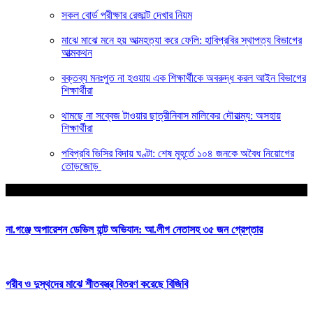
সকল বোর্ড পরীক্ষার রেজাল্ট দেখার নিয়ম
মাঝে মাঝে মনে হয় আত্মহত্যা করে ফেলি: হাবিপ্রবির স্থাপত্য বিভাগের
আত্মকথন
বক্তব্য মনঃপুত না হওয়ায় এক শিক্ষার্থীকে অবরুদ্ধ করল আইন বিভাগের
শিক্ষার্থীরা
থামছে না সব্বেজ টাওয়ার ছাত্রীনিবাস মালিকের দৌরাত্ম্য: অসহায়
শিক্ষার্থীরা
পবিপ্রবি ভিসির বিদায় ঘণ্টা: শেষ মুহূর্তে ১০৪ জনকে অবৈধ নিয়োগের
তোড়জোড়
আপনার জন্য নির্বাচিত
না.গঞ্জে অপারেশন ডেভিল হান্ট অভিযান: আ.লীগ নেতাসহ ৩৫ জন গ্রেপ্তার
গরীব ও দুস্থদের মাঝে শীতবস্ত্র বিতরণ করেছে বিজিবি