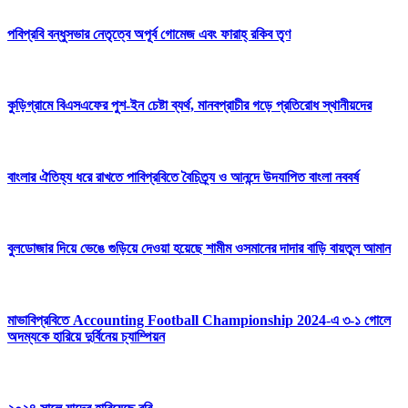
পবিপ্রবি বন্ধুসভার নেতৃত্বে অপূর্ব গোমেজ এবং ফারাহ্ রকিব তৃণ
কুড়িগ্রামে বিএসএফের পুশ-ইন চেষ্টা ব্যর্থ, মানবপ্রাচীর গড়ে প্রতিরোধ স্থানীয়দের
বাংলার ঐতিহ্য ধরে রাখতে পাবিপ্রবিতে বৈচিত্র্য ও আনন্দে উদযাপিত বাংলা নববর্ষ
বুলডোজার দিয়ে ভেঙে গুড়িয়ে দেওয়া হয়েছে শামীম ওসমানের দাদার বাড়ি বায়তুল আমান
মাভাবিপ্রবিতে Accounting Football Championship 2024-এ ৩-১ গোলে
অদম্যকে হারিয়ে দুর্বিনেয় চ্যাম্পিয়ন