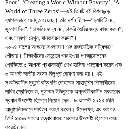
Poor’, ‘Creating a World Without Poverty’, ‘A
World of Three Zeros’—এই তিনটি বই বিশ্বজুড়ে
ব্যাপকভাবে সমাদৃত হয়েছে। তাঁর দর্শন ছিল—“চ্যারিটি নয়,
সুযোগ দিন”, “চাকরির জন্য নয়, চাকরি তৈরির জন্য কাজ করুন”,
এবং “স্বপ্ন দেখুন, বাস্তবায়ন করুন”।
২০২৪ সালের আগস্টে বাংলাদেশ এক রাজনৈতিক সন্ধিক্ষণে
পৌঁছায়। শিক্ষার্থীদের নেতৃত্বে শুরু হওয়া গণআন্দোলনের
প্রেক্ষিতে ৫ আগস্ট প্রধানমন্ত্রী শেখ হাসিনা পদত্যাগ করেন এবং
৬ আগস্ট জাতীয় সংসদ বিলুপ্ত ঘোষণা করা হয়। এই
সংকটকালীন মুহূর্তে রাষ্ট্রপতি মোহাম্মদ সাহাবুদ্দিন শিক্ষার্থীদের
দাবির প্রেক্ষিতে ড. মুহাম্মদ ইউনূসকে অন্তর্বর্তীকালীন সরকারের
প্রধান উপদেষ্টা হিসেবে নিয়োগ দেন। ৮ আগস্ট ২০২৪ তিনি
আনুষ্ঠানিকভাবে দায়িত্ব গ্রহণ করেন। উল্লেখ্য, এর আগেও
তিনি ১৯৯৬ সালের তত্ত্বাবধায়ক সরকারে উপদেষ্টা হিসেবে কাজ
করেছিলেন।