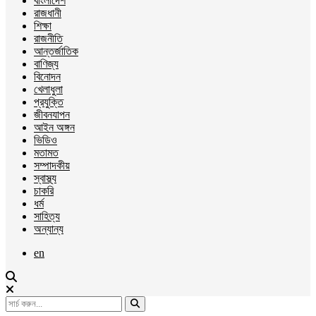
বাংলাদেশ
রাজধানী
শিক্ষা
রাজনীতি
আন্তর্জাতিক
বাণিজ্য
বিনোদন
খেলাধুলা
প্রযুক্তি
জীবনযাপন
আইন অঙ্গন
ভিডিও
মতামত
সম্পাদকীয়
স্বাস্থ্য
চাকরি
ধর্ম
সাহিত্য
অন্যান্য
en