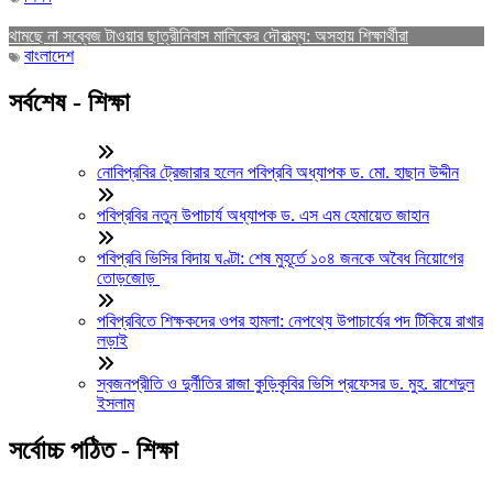
থামছে না সব্বেজ টাওয়ার ছাত্রীনিবাস মালিকের দৌরাত্ম্য: অসহায় শিক্ষার্থীরা
বাংলাদেশ
সর্বশেষ - শিক্ষা
নোবিপ্রবির ট্রেজারার হলেন পবিপ্রবি অধ্যাপক ড. মো. হাছান উদ্দীন
পবিপ্রবির নতুন উপাচার্য অধ্যাপক ড. এস এম হেমায়েত জাহান
পবিপ্রবি ভিসির বিদায় ঘণ্টা: শেষ মুহূর্তে ১০৪ জনকে অবৈধ নিয়োগের
তোড়জোড়
পবিপ্রবিতে শিক্ষকদের ওপর হামলা: নেপথ্যে উপাচার্যের পদ টিকিয়ে রাখার
লড়াই
স্বজনপ্রীতি ও দুর্নীতির রাজা কুড়িকৃবির ভিসি প্রফেসর ড. মুহ. রাশেদুল
ইসলাম
সর্বোচ্চ পঠিত - শিক্ষা