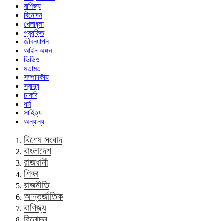
বাণিজ্য
বিনোদন
খেলাধুলা
প্রযুক্তি
জীবনযাপন
আইন অঙ্গন
ভিডিও
মতামত
সম্পাদকীয়
স্বাস্থ্য
চাকরি
ধর্ম
সাহিত্য
অন্যান্য
বিশেষ সংবাদ
বাংলাদেশ
রাজধানী
শিক্ষা
রাজনীতি
আন্তর্জাতিক
বাণিজ্য
বিনোদন