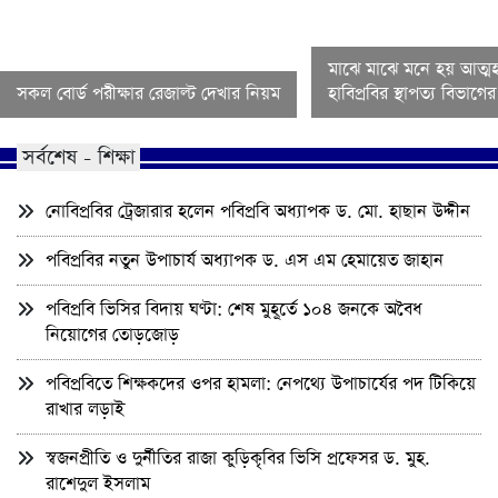
মাঝে মাঝে মনে হয় আত্মহ
সকল বোর্ড পরীক্ষার রেজাল্ট দেখার নিয়ম
হাবিপ্রবির স্থাপত্য বিভাগ
সর্বশেষ - শিক্ষা
নোবিপ্রবির ট্রেজারার হলেন পবিপ্রবি অধ্যাপক ড. মো. হাছান উদ্দীন
পবিপ্রবির নতুন উপাচার্য অধ্যাপক ড. এস এম হেমায়েত জাহান
পবিপ্রবি ভিসির বিদায় ঘণ্টা: শেষ মুহূর্তে ১০৪ জনকে অবৈধ
নিয়োগের তোড়জোড়
পবিপ্রবিতে শিক্ষকদের ওপর হামলা: নেপথ্যে উপাচার্যের পদ টিকিয়ে
রাখার লড়াই
স্বজনপ্রীতি ও দুর্নীতির রাজা কুড়িকৃবির ভিসি প্রফেসর ড. মুহ.
রাশেদুল ইসলাম