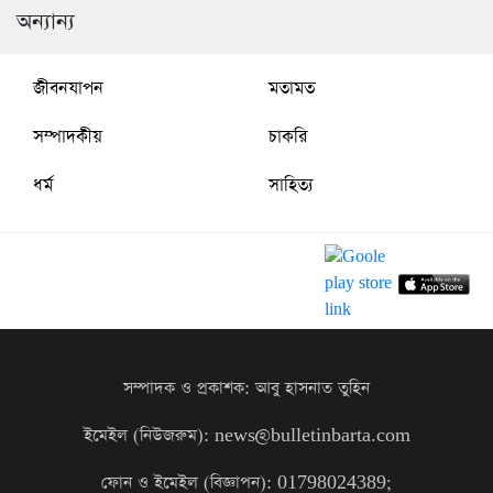
অন্যান্য
জীবনযাপন
মতামত
সম্পাদকীয়
চাকরি
ধর্ম
সাহিত্য
সম্পাদক ও প্রকাশক: আবু হাসনাত তুহিন
ইমেইল (নিউজরুম): news@bulletinbarta.com
ফোন ও ইমেইল (বিজ্ঞাপন): 01798024389;