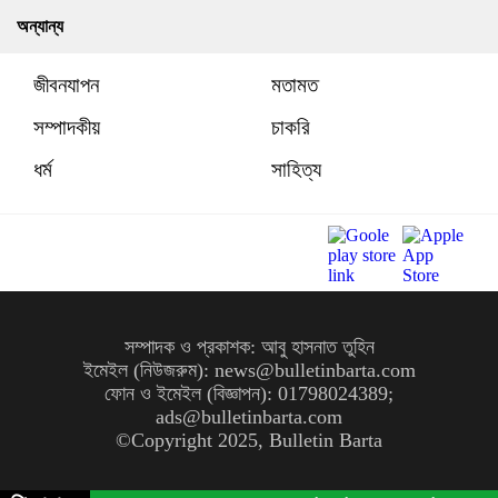
অন্যান্য
জীবনযাপন
মতামত
সম্পাদকীয়
চাকরি
ধর্ম
সাহিত্য
সম্পাদক ও প্রকাশক: আবু হাসনাত তুহিন
ইমেইল (নিউজরুম): news@bulletinbarta.com
ফোন ও ইমেইল (বিজ্ঞাপন): 01798024389;
ads@bulletinbarta.com
©️Copyright 2025, Bulletin Barta