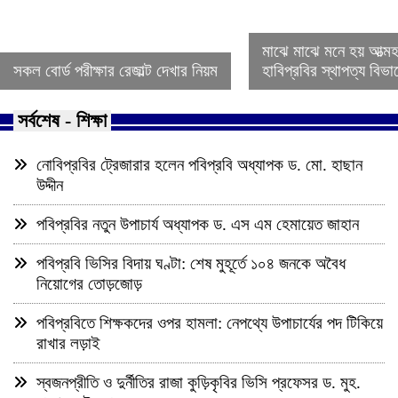
মাঝে মাঝে মনে হয় আত্ম
সকল বোর্ড পরীক্ষার রেজাল্ট দেখার নিয়ম
হাবিপ্রবির স্থাপত্য বিভ
সর্বশেষ - শিক্ষা
নোবিপ্রবির ট্রেজারার হলেন পবিপ্রবি অধ্যাপক ড. মো. হাছান
উদ্দীন
পবিপ্রবির নতুন উপাচার্য অধ্যাপক ড. এস এম হেমায়েত জাহান
পবিপ্রবি ভিসির বিদায় ঘণ্টা: শেষ মুহূর্তে ১০৪ জনকে অবৈধ
নিয়োগের তোড়জোড়
পবিপ্রবিতে শিক্ষকদের ওপর হামলা: নেপথ্যে উপাচার্যের পদ টিকিয়ে
রাখার লড়াই
স্বজনপ্রীতি ও দুর্নীতির রাজা কুড়িকৃবির ভিসি প্রফেসর ড. মুহ.