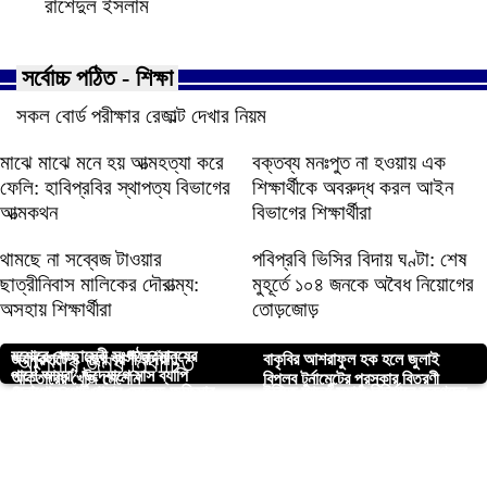
রাশেদুল ইসলাম
সর্বোচ্চ পঠিত - শিক্ষা
সকল বোর্ড পরীক্ষার রেজাল্ট দেখার নিয়ম
মাঝে মাঝে মনে হয় আত্মহত্যা করে
বক্তব্য মনঃপুত না হওয়ায় এক
ফেলি: হাবিপ্রবির স্থাপত্য বিভাগের
শিক্ষার্থীকে অবরুদ্ধ করল আইন
আত্মকথন
বিভাগের শিক্ষার্থীরা
থামছে না সব্বেজ টাওয়ার
পবিপ্রবি ভিসির বিদায় ঘণ্টা: শেষ
ছাত্রীনিবাস মালিকের দৌরাত্ম্য:
মুহূর্তে ১০৪ জনকে অবৈধ নিয়োগের
অসহায় শিক্ষার্থীরা
তোড়জোড়
যশোরে সেচ্ছাসেবী সংগঠন ‘মানুষের
আপনার জন্য নির্বাচিত
জয়পুরহাটে ৪ বছর বয়সী রদিয়া
বাকৃবির আশরাফুল হক হলে জুলাই
পাশে আমরা’ উদ্যোগে মাস ব্যাপি
আক্তারের খোঁজ মেলেনি
বিপ্লব টুর্নামেন্টের পুরস্কার বিতরণী
বেনাপোল পোর্ট থানার সেকেন্ড অফিসার
ইবিতে আদর্শ সমাজ বিনির্মানে তরুণদের
শীতবস্ত্র বিতরণ উদ্বোধন
কুড়িগ্রামে শুরু হলো ভূমি মেলা
কুবিতে জালালাবাদ অ্যাসোসিয়েশনের
ডোপ টেস্টের মাধ্যমে শিক্ষার্থী ভর্তির
লিখন কুমার সরকারকে বিদায় সংবর্ধনা
ভাবনা শীর্ষক আলোচনাসভা
শিবেরডাঙ্গী বাজারে ভয়াবহ অগ্নিকাণ্ড:
বুটেক্স ভর্তি পরিক্ষার্থীদের জন্য শিক্ষার্থী
উদ্যোগে অনুষ্ঠিত হয়েছে ধামাইল উৎসব
দাবি এন্টি ড্রাগ সোসাইটির
১১টি দোকান পুড়ে ৬৫ লাখ টাকার ক্ষতি
কল্যাণ থেকে বসছে ৪টি বুথ