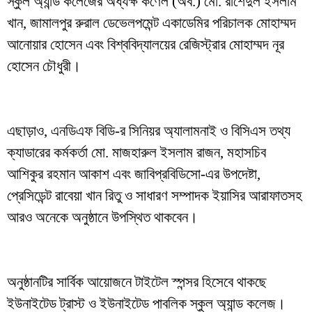
স্কুল অ্যান্ড কলেজের অধ্যক্ষ কর্ণেল (অব.) মো. রাশেদুল ইসলাম
খান, জামালপুর রুরাল ডেভেলপমেন্ট একাডেমির পরিচালক মোহাম্মদ
আনোয়ার হোসেন এবং বিশ্ববিদ্যালয়ের রেজিস্ট্রার মোহাম্মদ নূর
হোসেন চৌধুরী।
এছাড়াও, এনডিএফ বিডি-র সিনিয়র অ্যালামনাই ও বিসিএস তথ্য
ক্যাডারের কর্মকর্তা মো. মাজহারুল ইসলাম রাজন, মহাসচিব
আশিকুর রহমান আকাশ এবং জাবিপ্রবিডিসো-এর উপদেষ্টা,
প্রেসিডেন্ট রাবেয়া খান রিতু ও সাধারণ সম্পাদক ইয়াসির আরাফাতসহ
আরও অনেকে অনুষ্ঠানে উপস্থিত থাকবেন।
অনুষ্ঠানটির সার্বিক আয়োজনে টাইটেল স্পন্সর হিসেবে থাকছে
ইউনাইটেড ট্রাস্ট ও ইউনাইটেড পাবলিক স্কুল অ্যান্ড কলেজ।