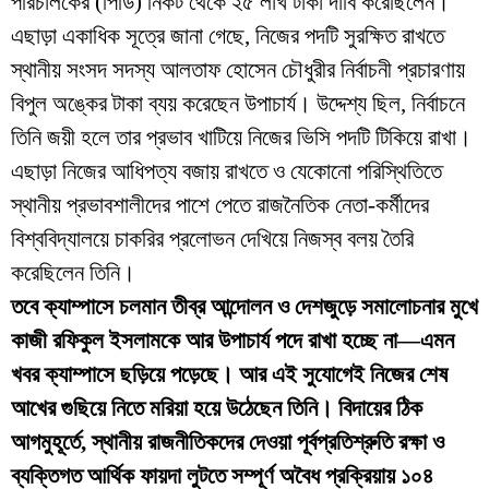
পরিচালকের (পিডি) নিকট থেকে ২৫ লাখ টাকা দাবি করেছিলেন।
এছাড়া একাধিক সূত্রে জানা গেছে, নিজের পদটি সুরক্ষিত রাখতে
স্থানীয় সংসদ সদস্য আলতাফ হোসেন চৌধুরীর নির্বাচনী প্রচারণায়
বিপুল অঙ্কের টাকা ব্যয় করেছেন উপাচার্য। উদ্দেশ্য ছিল, নির্বাচনে
তিনি জয়ী হলে তার প্রভাব খাটিয়ে নিজের ভিসি পদটি টিকিয়ে রাখা।
এছাড়া নিজের আধিপত্য বজায় রাখতে ও যেকোনো পরিস্থিতিতে
স্থানীয় প্রভাবশালীদের পাশে পেতে রাজনৈতিক নেতা-কর্মীদের
বিশ্ববিদ্যালয়ে চাকরির প্রলোভন দেখিয়ে নিজস্ব বলয় তৈরি
করেছিলেন তিনি।
তবে ক্যাম্পাসে চলমান তীব্র আন্দোলন ও দেশজুড়ে সমালোচনার মুখে
কাজী রফিকুল ইসলামকে আর উপাচার্য পদে রাখা হচ্ছে না—এমন
খবর ক্যাম্পাসে ছড়িয়ে পড়েছে। আর এই সুযোগেই নিজের শেষ
আখের গুছিয়ে নিতে মরিয়া হয়ে উঠেছেন তিনি। বিদায়ের ঠিক
আগমুহূর্তে, স্থানীয় রাজনীতিকদের দেওয়া পূর্বপ্রতিশ্রুতি রক্ষা ও
ব্যক্তিগত আর্থিক ফায়দা লুটতে সম্পূর্ণ অবৈধ প্রক্রিয়ায় ১০৪