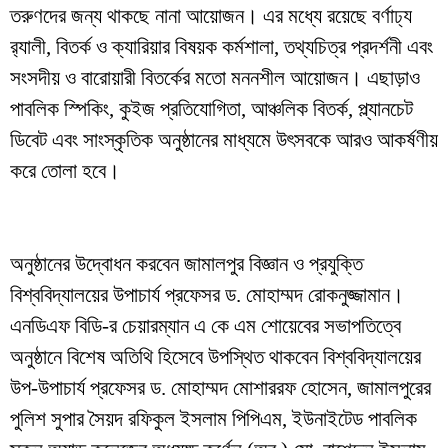
তরুণদের জন্য থাকছে নানা আয়োজন। এর মধ্যে রয়েছে বর্ণাঢ্য
র‍্যালী, বিতর্ক ও ক্যারিয়ার বিষয়ক কর্মশালা, তথ্যচিত্র প্রদর্শনী এবং
সংসদীয় ও বারোয়ারী বিতর্কের মতো মননশীল আয়োজন। এছাড়াও
পাবলিক স্পিকিং, কুইজ প্রতিযোগিতা, আঞ্চলিক বিতর্ক, প্ল্যানচেট
ডিবেট এবং সাংস্কৃতিক অনুষ্ঠানের মাধ্যমে উৎসবকে আরও আকর্ষণীয়
করে তোলা হবে।
অনুষ্ঠানের উদ্বোধন করবেন জামালপুর বিজ্ঞান ও প্রযুক্তি
বিশ্ববিদ্যালয়ের উপাচার্য প্রফেসর ড. মোহাম্মদ রোকনুজ্জামান।
এনডিএফ বিডি-র চেয়ারম্যান এ কে এম শোয়েবের সভাপতিত্বে
অনুষ্ঠানে বিশেষ অতিথি হিসেবে উপস্থিত থাকবেন বিশ্ববিদ্যালয়ের
উপ-উপাচার্য প্রফেসর ড. মোহাম্মদ মোশাররফ হোসেন, জামালপুরের
পুলিশ সুপার সৈয়দ রফিকুল ইসলাম পিপিএম, ইউনাইটেড পাবলিক