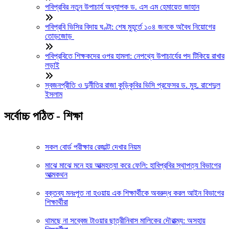
পবিপ্রবির নতুন উপাচার্য অধ্যাপক ড. এস এম হেমায়েত জাহান
পবিপ্রবি ভিসির বিদায় ঘণ্টা: শেষ মুহূর্তে ১০৪ জনকে অবৈধ নিয়োগের
তোড়জোড়
পবিপ্রবিতে শিক্ষকদের ওপর হামলা: নেপথ্যে উপাচার্যের পদ টিকিয়ে রাখার
লড়াই
স্বজনপ্রীতি ও দুর্নীতির রাজা কুড়িকৃবির ভিসি প্রফেসর ড. মুহ. রাশেদুল
ইসলাম
সর্বোচ্চ পঠিত - শিক্ষা
সকল বোর্ড পরীক্ষার রেজাল্ট দেখার নিয়ম
মাঝে মাঝে মনে হয় আত্মহত্যা করে ফেলি: হাবিপ্রবির স্থাপত্য বিভাগের
আত্মকথন
বক্তব্য মনঃপুত না হওয়ায় এক শিক্ষার্থীকে অবরুদ্ধ করল আইন বিভাগের
শিক্ষার্থীরা
থামছে না সব্বেজ টাওয়ার ছাত্রীনিবাস মালিকের দৌরাত্ম্য: অসহায়