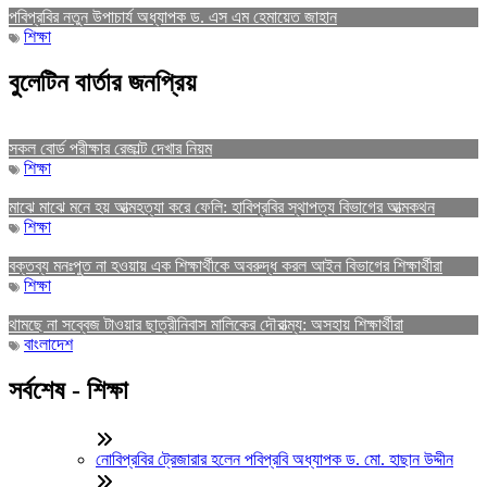
পবিপ্রবির নতুন উপাচার্য অধ্যাপক ড. এস এম হেমায়েত জাহান
শিক্ষা
বুলেটিন বার্তার জনপ্রিয়
সকল বোর্ড পরীক্ষার রেজাল্ট দেখার নিয়ম
শিক্ষা
মাঝে মাঝে মনে হয় আত্মহত্যা করে ফেলি: হাবিপ্রবির স্থাপত্য বিভাগের আত্মকথন
শিক্ষা
বক্তব্য মনঃপুত না হওয়ায় এক শিক্ষার্থীকে অবরুদ্ধ করল আইন বিভাগের শিক্ষার্থীরা
শিক্ষা
থামছে না সব্বেজ টাওয়ার ছাত্রীনিবাস মালিকের দৌরাত্ম্য: অসহায় শিক্ষার্থীরা
বাংলাদেশ
সর্বশেষ - শিক্ষা
নোবিপ্রবির ট্রেজারার হলেন পবিপ্রবি অধ্যাপক ড. মো. হাছান উদ্দীন