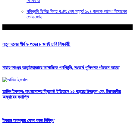
শিক্ষার্থীরা
পবিপ্রবি ভিসির বিদায় ঘণ্টা: শেষ মুহূর্তে ১০৪ জনকে অবৈধ নিয়োগের
তোড়জোড়
আপনার জন্য নির্বাচিত
নতুন দলের শীর্ষ ৯ পদের ৮ জনই ঢাবি শিক্ষার্থী!
নারায়ণগঞ্জের আড়াইহাজারে আসামিকে গণপিটুনি, সংঘর্ষে পুলিশসহ পাঁচজন আহত
তামিম ইকবাল: বাংলাদেশের ক্রিকেট ইতিহাসে ১৫ বছরের উজ্জ্বল এবং চিরস্মরণীয়
অধ্যায়ের সমাপ্তি
ইহরাম অবস্থায় যেসব কাজ নিষিদ্ধ