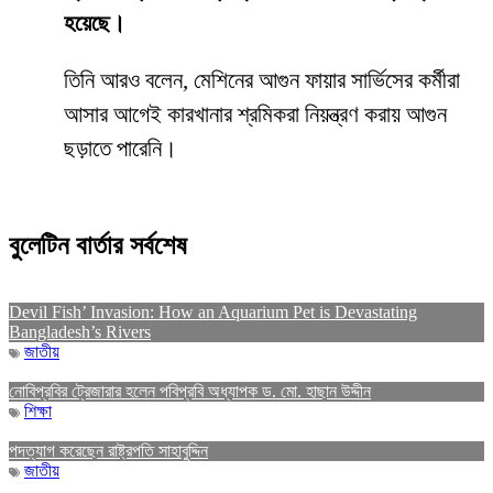
হয়েছে।
তিনি আরও বলেন, মেশিনের আগুন ফায়ার সার্ভিসের কর্মীরা
আসার আগেই কারখানার শ্রমিকরা নিয়ন্ত্রণ করায় আগুন
ছড়াতে পারেনি।
বুলেটিন বার্তার সর্বশেষ
Devil Fish’ Invasion: How an Aquarium Pet is Devastating
Bangladesh’s Rivers
জাতীয়
নোবিপ্রবির ট্রেজারার হলেন পবিপ্রবি অধ্যাপক ড. মো. হাছান উদ্দীন
শিক্ষা
পদত্যাগ করেছেন রাষ্ট্রপতি সাহাবুদ্দিন
জাতীয়