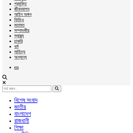
প্রযুক্তি
জীবনযাপন
আইন অঙ্গন
ভিডিও
মতামত
সম্পাদকীয়
স্বাস্থ্য
চাকরি
ধর্ম
সাহিত্য
অন্যান্য
en
বিশেষ সংবাদ
জাতীয়
বাংলাদেশ
রাজধানী
শিক্ষা