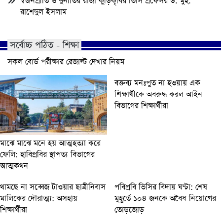
স্বজনপ্রীতি ও দুর্নীতির রাজা কুড়িকৃবির ভিসি প্রফেসর ড. মুহ.
রাশেদুল ইসলাম
সর্বোচ্চ পঠিত - শিক্ষা
সকল বোর্ড পরীক্ষার রেজাল্ট দেখার নিয়ম
বক্তব্য মনঃপুত না হওয়ায় এক
শিক্ষার্থীকে অবরুদ্ধ করল আইন
বিভাগের শিক্ষার্থীরা
মাঝে মাঝে মনে হয় আত্মহত্যা করে
ফেলি: হাবিপ্রবির স্থাপত্য বিভাগের
আত্মকথন
থামছে না সব্বেজ টাওয়ার ছাত্রীনিবাস
পবিপ্রবি ভিসির বিদায় ঘণ্টা: শেষ
মালিকের দৌরাত্ম্য: অসহায়
মুহূর্তে ১০৪ জনকে অবৈধ নিয়োগের
শিক্ষার্থীরা
তোড়জোড়