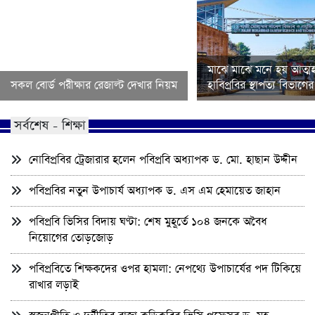
মাঝে মাঝে মনে হয় আত্মহ
সকল বোর্ড পরীক্ষার রেজাল্ট দেখার নিয়ম
হাবিপ্রবির স্থাপত্য বিভাগ
সর্বশেষ - শিক্ষা
নোবিপ্রবির ট্রেজারার হলেন পবিপ্রবি অধ্যাপক ড. মো. হাছান উদ্দীন
পবিপ্রবির নতুন উপাচার্য অধ্যাপক ড. এস এম হেমায়েত জাহান
পবিপ্রবি ভিসির বিদায় ঘণ্টা: শেষ মুহূর্তে ১০৪ জনকে অবৈধ
নিয়োগের তোড়জোড়
পবিপ্রবিতে শিক্ষকদের ওপর হামলা: নেপথ্যে উপাচার্যের পদ টিকিয়ে
রাখার লড়াই