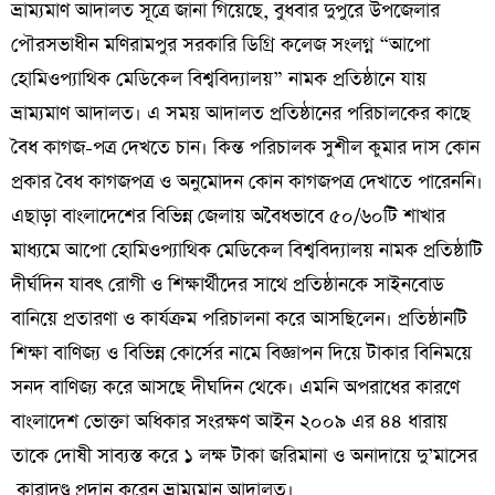
ভ্রাম্যমাণ আদালত সূত্রে জানা গিয়েছে, বুধবার দুপুরে উপজেলার
পৌরসভাধীন
মণিরামপুর
সরকারি
ডিগ্রি
কলেজ
সংলগ্ন
“
আপো
হোমিওপ্যাথিক
মেডিকেল
বিশ্ববিদ্যালয়
”
নামক
প্রতিষ্ঠানে
যায়
ভ্রাম্যমাণ আদালত। এ সময় আদালত প্রতিষ্ঠানের পরিচালকের কাছে
বৈধ কাগজ-পত্র দেখতে চান। কিন্ত পরিচালক সুশীল
কুমার
দাস কোন
প্রকার
বৈধ
কাগজপত্র
ও
অনুমোদন কোন কাগজপত্র দেখাতে পারেননি।
এছাড়া
বাংলাদেশের
বিভিন্ন
জেলায়
অবৈধভাবে
৫০
/
৬০টি
শাখার
মাধ্যমে
আপো
হোমিওপ্যাথিক
মেডিকেল
বিশ্ববিদ্যালয়
নামক
প্রতিষ্ঠাটি
দীর্ঘদিন
যাবৎ রোগী ও শিক্ষার্থীদের সাথে প্রতিষ্ঠানকে সাইনবোড
বানিয়ে প্রতারণা ও কার্যক্রম
পরিচালনা করে আসছিলেন।
প্রতিষ্ঠানটি
শিক্ষা
বাণিজ্য
ও
বিভিন্ন
কোর্সের
নামে
বিজ্ঞাপন
দিয়ে
টাকার
বিনিময়ে
সনদ
বাণিজ্য
করে আসছে দীঘদিন থেকে। এমনি অপরাধের কারণে
বাংলাদেশ
ভোক্তা
অধিকার
সংরক্ষণ
আইন
২০০৯
এর
৪৪
ধারায়
তাকে
দোষী
সাব্যস্ত
করে ১ লক্ষ
টাকা জরিমানা ও অনাদায়ে দু’মাসের
কারাদণ্ড প্রদান করেন ভ্রাম্যমান আদালত।