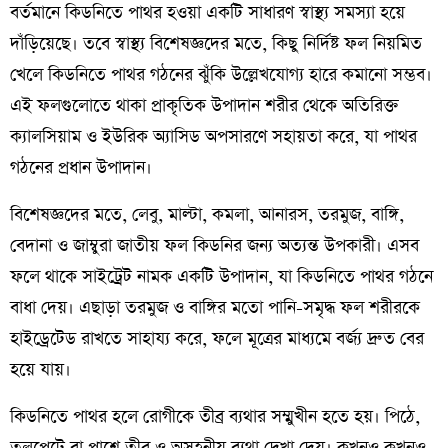
বর্তমানে কিডনিতে পাথর হওয়া একটি সাধারণ স্বাস্থ্য সমস্যা হয়ে
দাঁড়িয়েছে। তবে স্বাস্থ্য বিশেষজ্ঞদের মতে, কিছু নির্দিষ্ট ফল নিয়মিত
খেলে কিডনিতে পাথর গঠনের ঝুঁকি উল্লেখযোগ্য হারে কমানো সম্ভব।
এই ফলগুলোতে থাকা প্রাকৃতিক উপাদান শরীর থেকে অতিরিক্ত
ক্যালসিয়াম ও ইউরিক অ্যাসিড অপসারণে সহায়তা করে, যা পাথর
গঠনের প্রধান উপাদান।
বিশেষজ্ঞদের মতে, লেবু, মাল্টা, কমলা, আনারস, তরমুজ, বাঙ্গি,
বেদানা ও জাম্বুরা জাতীয় ফল কিডনির জন্য অত্যন্ত উপকারী। এসব
ফলে থাকে সাইট্রেট নামক একটি উপাদান, যা কিডনিতে পাথর গঠনে
বাধা দেয়। এছাড়া তরমুজ ও বাঙ্গির মতো পানি-সমৃদ্ধ ফল শরীরকে
হাইড্রেটেড রাখতে সাহায্য করে, ফলে মূত্রের মাধ্যমে বর্জ্য দ্রুত বের
হয়ে যায়।
কিডনিতে পাথর হলে রোগীকে তীব্র ব্যথার সম্মুখীন হতে হয়। পিঠে,
তলপেটে বা পাশে তীব্র ও অসহনীয় ব্যথা দেখা দেয়। কখনও কখনও