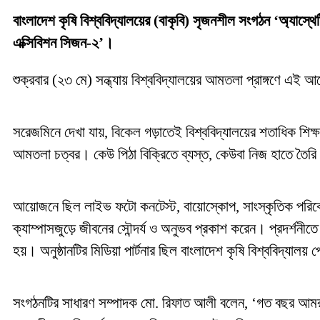
বাংলাদেশ কৃষি বিশ্ববিদ্যালয়ের (বাকৃবি) সৃজনশীল সংগঠন ‘অ্যাস্থ
এক্সিবিশন সিজন-২’।
শুক্রবার (২৩ মে) সন্ধ্যায় বিশ্ববিদ্যালয়ের আমতলা প্রাঙ্গণে এই
সরেজমিনে দেখা যায়, বিকেল গড়াতেই বিশ্ববিদ্যালয়ের শতাধিক শি
আমতলা চত্বর। কেউ পিঠা বিক্রিতে ব্যস্ত, কেউবা নিজ হাতে তৈরি 
আয়োজনে ছিল লাইভ ফটো কনটেস্ট, বায়োস্কোপ, সাংস্কৃতিক পরিবেশনা
ক্যাম্পাসজুড়ে জীবনের সৌন্দর্য ও অনুভব প্রকাশ করেন। প্রদর্শনীত
হয়। অনুষ্ঠানটির মিডিয়া পার্টনার ছিল বাংলাদেশ কৃষি বিশ্ববিদ্যালয় 
সংগঠনটির সাধারণ সম্পাদক মো. রিফাত আলী বলেন, ‘গত বছর আমরা ‘