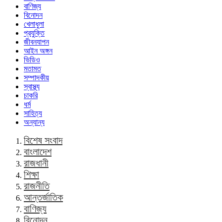
বাণিজ্য
বিনোদন
খেলাধুলা
প্রযুক্তি
জীবনযাপন
আইন অঙ্গন
ভিডিও
মতামত
সম্পাদকীয়
স্বাস্থ্য
চাকরি
ধর্ম
সাহিত্য
অন্যান্য
বিশেষ সংবাদ
বাংলাদেশ
রাজধানী
শিক্ষা
রাজনীতি
আন্তর্জাতিক
বাণিজ্য
বিনোদন