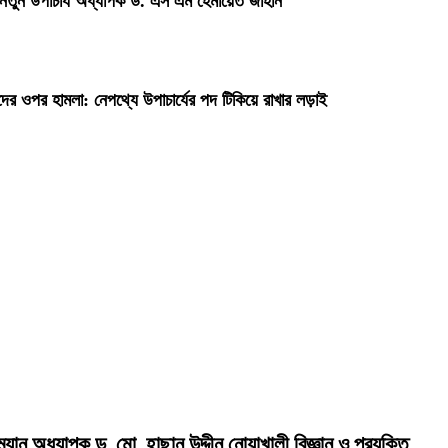
 নতুন উপাচার্য অধ্যাপক ড. এস এম হেমায়েত জাহান
দের ওপর হামলা: নেপথ্যে উপাচার্যের পদ টিকিয়ে রাখার লড়াই
রম্যান অধ্যাপক ড. মো. হাছান উদ্দীন নোয়াখালী বিজ্ঞান ও প্রযুক্তি