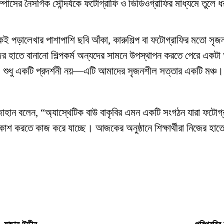
ম্পাসের নৈসর্গিক সৌন্দর্যকে ফটোগ্রাফি ও ভিডিওগ্রাফির মাধ্যমে তুল
েই পড়ালেখার পাশাপাশি ছবি আঁকা, কারুশিল্প বা ফটোগ্রাফির মতো সৃজন
হাতে বানানো শিল্পকর্ম অন্যদের সামনে উপস্থাপন করতে পেরে একটা 
াল’ শুধু একটি প্রদর্শনী নয়—এটি আমাদের সৃজনশীল সত্তার একটি 
জাহান বলেন, “অ্যাস্থেটিক বাউ বাকৃবির এমন একটি সংগঠন যারা ফটোগ্
া বিকাশ করতে কাজ করে যাচ্ছে। আজকের অনুষ্ঠানে শিক্ষার্থীরা নিজের হ