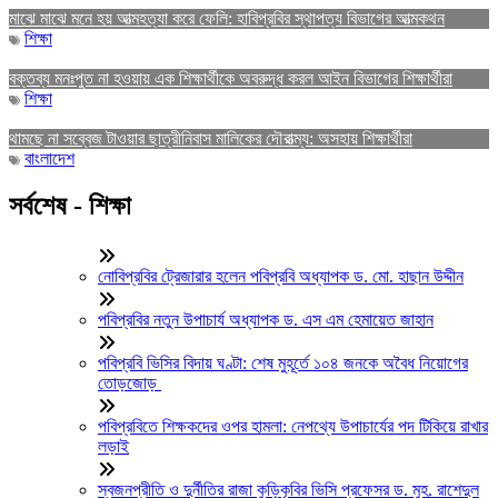
মাঝে মাঝে মনে হয় আত্মহত্যা করে ফেলি: হাবিপ্রবির স্থাপত্য বিভাগের আত্মকথন
শিক্ষা
বক্তব্য মনঃপুত না হওয়ায় এক শিক্ষার্থীকে অবরুদ্ধ করল আইন বিভাগের শিক্ষার্থীরা
শিক্ষা
থামছে না সব্বেজ টাওয়ার ছাত্রীনিবাস মালিকের দৌরাত্ম্য: অসহায় শিক্ষার্থীরা
বাংলাদেশ
সর্বশেষ - শিক্ষা
নোবিপ্রবির ট্রেজারার হলেন পবিপ্রবি অধ্যাপক ড. মো. হাছান উদ্দীন
পবিপ্রবির নতুন উপাচার্য অধ্যাপক ড. এস এম হেমায়েত জাহান
পবিপ্রবি ভিসির বিদায় ঘণ্টা: শেষ মুহূর্তে ১০৪ জনকে অবৈধ নিয়োগের
তোড়জোড়
পবিপ্রবিতে শিক্ষকদের ওপর হামলা: নেপথ্যে উপাচার্যের পদ টিকিয়ে রাখার
লড়াই
স্বজনপ্রীতি ও দুর্নীতির রাজা কুড়িকৃবির ভিসি প্রফেসর ড. মুহ. রাশেদুল