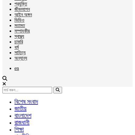
প্রযুক্তি
জীবনযাপন
আইন অঙ্গন
ভিডিও
মতামত
সম্পাদকীয়
স্বাস্থ্য
চাকরি
ধর্ম
সাহিত্য
অন্যান্য
en
বিশেষ সংবাদ
জাতীয়
বাংলাদেশ
রাজধানী
শিক্ষা