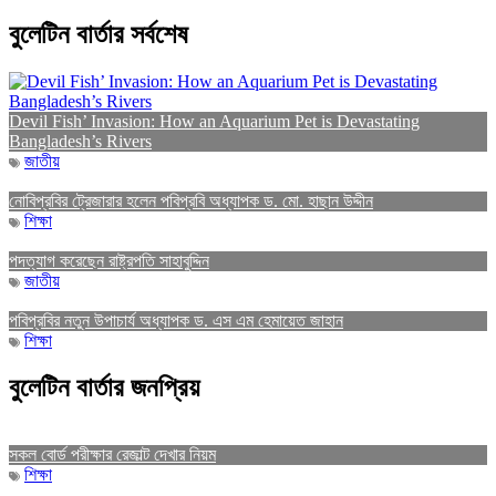
বুলেটিন বার্তার সর্বশেষ
Devil Fish’ Invasion: How an Aquarium Pet is Devastating
Bangladesh’s Rivers
জাতীয়
নোবিপ্রবির ট্রেজারার হলেন পবিপ্রবি অধ্যাপক ড. মো. হাছান উদ্দীন
শিক্ষা
পদত্যাগ করেছেন রাষ্ট্রপতি সাহাবুদ্দিন
জাতীয়
পবিপ্রবির নতুন উপাচার্য অধ্যাপক ড. এস এম হেমায়েত জাহান
শিক্ষা
বুলেটিন বার্তার জনপ্রিয়
সকল বোর্ড পরীক্ষার রেজাল্ট দেখার নিয়ম
শিক্ষা