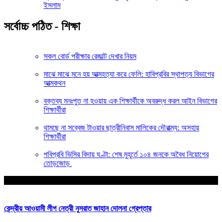
ইসলাম
সর্বোচ্চ পঠিত - শিক্ষা
সকল বোর্ড পরীক্ষার রেজাল্ট দেখার নিয়ম
মাঝে মাঝে মনে হয় আত্মহত্যা করে ফেলি: হাবিপ্রবির স্থাপত্য বিভাগের
আত্মকথন
বক্তব্য মনঃপুত না হওয়ায় এক শিক্ষার্থীকে অবরুদ্ধ করল আইন বিভাগের
শিক্ষার্থীরা
থামছে না সব্বেজ টাওয়ার ছাত্রীনিবাস মালিকের দৌরাত্ম্য: অসহায়
শিক্ষার্থীরা
পবিপ্রবি ভিসির বিদায় ঘণ্টা: শেষ মুহূর্তে ১০৪ জনকে অবৈধ নিয়োগের
তোড়জোড়
আপনার জন্য নির্বাচিত
কেন্দ্রীয় আওয়ামী লীগ নেত্রী নুসরাত জাহান দোলনা গ্রেপ্তার