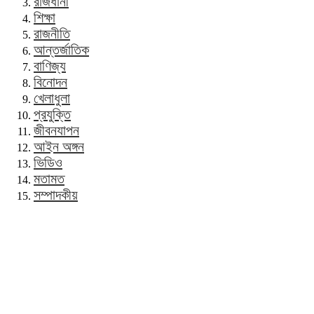
রাজধানী
শিক্ষা
রাজনীতি
আন্তর্জাতিক
বাণিজ্য
বিনোদন
খেলাধুলা
প্রযুক্তি
জীবনযাপন
আইন অঙ্গন
ভিডিও
মতামত
সম্পাদকীয়