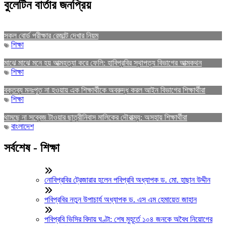
বুলেটিন বার্তার জনপ্রিয়
সকল বোর্ড পরীক্ষার রেজাল্ট দেখার নিয়ম
শিক্ষা
মাঝে মাঝে মনে হয় আত্মহত্যা করে ফেলি: হাবিপ্রবির স্থাপত্য বিভাগের আত্মকথন
শিক্ষা
বক্তব্য মনঃপুত না হওয়ায় এক শিক্ষার্থীকে অবরুদ্ধ করল আইন বিভাগের শিক্ষার্থীরা
শিক্ষা
থামছে না সব্বেজ টাওয়ার ছাত্রীনিবাস মালিকের দৌরাত্ম্য: অসহায় শিক্ষার্থীরা
বাংলাদেশ
সর্বশেষ - শিক্ষা
নোবিপ্রবির ট্রেজারার হলেন পবিপ্রবি অধ্যাপক ড. মো. হাছান উদ্দীন
পবিপ্রবির নতুন উপাচার্য অধ্যাপক ড. এস এম হেমায়েত জাহান
পবিপ্রবি ভিসির বিদায় ঘণ্টা: শেষ মুহূর্তে ১০৪ জনকে অবৈধ নিয়োগের