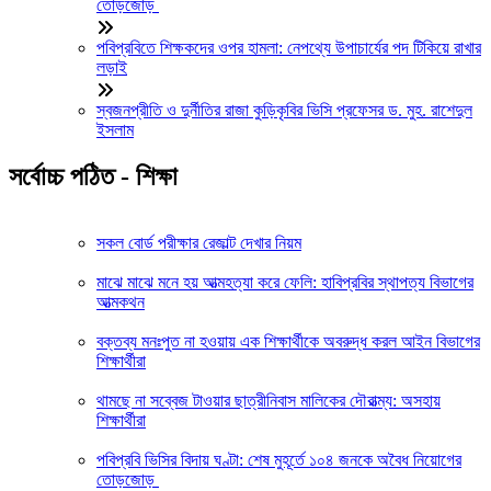
তোড়জোড়
পবিপ্রবিতে শিক্ষকদের ওপর হামলা: নেপথ্যে উপাচার্যের পদ টিকিয়ে রাখার
লড়াই
স্বজনপ্রীতি ও দুর্নীতির রাজা কুড়িকৃবির ভিসি প্রফেসর ড. মুহ. রাশেদুল
ইসলাম
সর্বোচ্চ পঠিত - শিক্ষা
সকল বোর্ড পরীক্ষার রেজাল্ট দেখার নিয়ম
মাঝে মাঝে মনে হয় আত্মহত্যা করে ফেলি: হাবিপ্রবির স্থাপত্য বিভাগের
আত্মকথন
বক্তব্য মনঃপুত না হওয়ায় এক শিক্ষার্থীকে অবরুদ্ধ করল আইন বিভাগের
শিক্ষার্থীরা
থামছে না সব্বেজ টাওয়ার ছাত্রীনিবাস মালিকের দৌরাত্ম্য: অসহায়
শিক্ষার্থীরা
পবিপ্রবি ভিসির বিদায় ঘণ্টা: শেষ মুহূর্তে ১০৪ জনকে অবৈধ নিয়োগের
তোড়জোড়