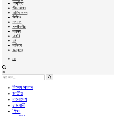
প্রযুক্তি
জীবনযাপন
আইন অঙ্গন
ভিডিও
মতামত
সম্পাদকীয়
স্বাস্থ্য
চাকরি
ধর্ম
সাহিত্য
অন্যান্য
en
বিশেষ সংবাদ
জাতীয়
বাংলাদেশ
রাজধানী
শিক্ষা