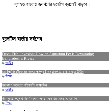
ব্যাহত হওয়ায় জনগণের দুর্ভোগ ক্রমেই বাড়বে।
বুলেটিন বার্তার সর্বশেষ
Devil Fish’ Invasion: How an Aquarium Pet is Devastating
Bangladesh’s Rivers
জাতীয়
নোবিপ্রবির ট্রেজারার হলেন পবিপ্রবি অধ্যাপক ড. মো. হাছান উদ্দীন
শিক্ষা
পদত্যাগ করেছেন রাষ্ট্রপতি সাহাবুদ্দিন
জাতীয়
পবিপ্রবির নতুন উপাচার্য অধ্যাপক ড. এস এম হেমায়েত জাহান
শিক্ষা