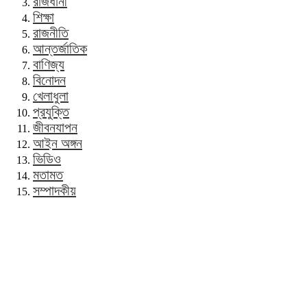
রাজধানী
শিক্ষা
রাজনীতি
আন্তর্জাতিক
বাণিজ্য
বিনোদন
খেলাধুলা
প্রযুক্তি
জীবনযাপন
আইন অঙ্গন
ভিডিও
মতামত
সম্পাদকীয়