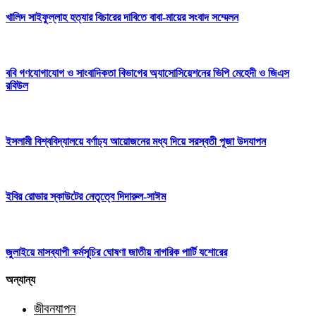
খালিদ সাইফুল্লাহ হত্যার বিচারের দাবিতে বাবা-মায়ের সংবাদ সম্মেলন
ববি গণযোগাযোগ ও সাংবাদিকতা বিভাগের অ্যাসোসিয়েশনের ভিপি মেহেদী ও জিএস
রবিউল
ইসলামী বিশ্ববিদ্যালয়ে বর্ণাঢ্য আয়োজনের মধ্য দিয়ে সরস্বতী পূজা উদযাপন
ইবির রোভার স্কাউটের নেতৃত্বে দিদারুল-সাঈম
জুলাইয়ে মাসব্যাপী কর্মসূচির ঘোষণা জাতীয় নাগরিক পার্টি যশোরের
অন্যান্য
জীবনযাপন