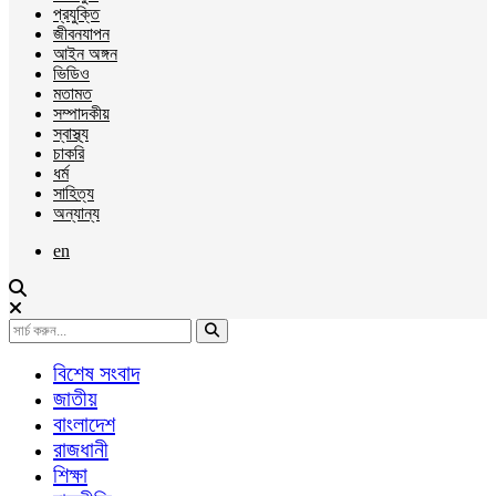
প্রযুক্তি
জীবনযাপন
আইন অঙ্গন
ভিডিও
মতামত
সম্পাদকীয়
স্বাস্থ্য
চাকরি
ধর্ম
সাহিত্য
অন্যান্য
en
বিশেষ সংবাদ
জাতীয়
বাংলাদেশ
রাজধানী
শিক্ষা