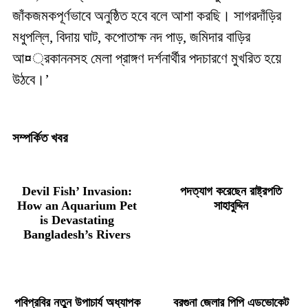
জাঁকজমকপূর্ণভাবে
অনুষ্ঠিত
হবে
বলে
আশা
করছি।
সাগরদাঁড়ির
মধুপল্লি
,
বিদায়
ঘাট
,
কপোতাক্ষ
নদ
পাড়
,
জমিদার
বাড়ির
আ
¤
্রকাননসহ
মেলা
প্রাঙ্গণ
দর্শনার্থীর
পদচারণে
মুখরিত
হয়ে
উঠবে।
’
সম্পর্কিত খবর
Devil Fish’ Invasion:
পদত্যাগ করেছেন রাষ্ট্রপতি
How an Aquarium Pet
সাহাবুদ্দিন
is Devastating
Bangladesh’s Rivers
পবিপ্রবির নতুন উপাচার্য অধ্যাপক
বরগুনা জেলার পিপি এডভোকেট