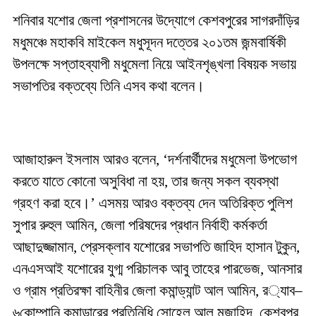
শনিবার
যশোর
জেলা
প্রশাসনের
উদ্যোগে
কেশবপুরের
সাগরদাঁড়ির
মধুমঞ্চে
মহাকবি
মাইকেল
মধুসূদন
দত্তের
২০১তম
জন্মবার্ষিকী
উপলক্ষে
সপ্তাহব্যাপী
মধুমেলা
নিয়ে
আইনশৃঙ্খলা
বিষয়ক
সভায়
সভাপতির
বক্তব্যে
তিনি
এসব
কথা
বলেন।
আজাহারুল
ইসলাম
আরও
বলেন
, ‘
দর্শনার্থীদের
মধুমেলা
উপভোগ
করতে
যাতে
কোনো
অসুবিধা
না
হয়
,
তার
জন্য
সকল
ব্যবস্থা
গ্রহণ
করা
হবে।
’
এসময়
আরও
বক্তব্য
দেন
অতিরিক্ত
পুলিশ
সুপার
রুহুল
আমিন
,
জেলা
পরিষদের
প্রধান
নির্বাহী
কর্মকর্তা
আছাদুজ্জামান
,
প্রেসক্লাব
যশোরের
সভাপতি
জাহিদ
হাসান
টুকুন
,
এনএসআই
যশোরের
যুগ্ম
পরিচালক
আবু
তাহের
পারভেজ
,
আনসার
ও
গ্রাম
প্রতিরক্ষা
বাহিনীর
জেলা
কমান্ড্যান্ট
আল
আমিন
,
র
‌
্যাব
–
৬কোম্পানি
কমান্ডারের
প্রতিনিধি
সোহেল
আল
মুজাহিদ
,
কেশবপুর