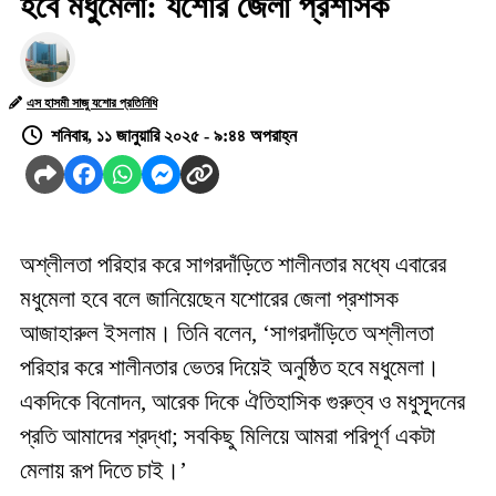
হবে মধুমেলা: যশোর জেলা প্রশাসক
এস হাসমী সাজু যশোর প্রতিনিধি
শনিবার, ১১ জানুয়ারি ২০২৫ - ৯:৪৪ অপরাহ্ন
অশ্লীলতা
পরিহার
করে
সাগরদাঁড়িতে
শালীনতার
মধ্যে
এবারের
মধুমেলা
হবে
বলে
জানিয়েছেন
যশোরের
জেলা
প্রশাসক
আজাহারুল
ইসলাম।
তিনি
বলেন
, ‘
সাগরদাঁড়িতে
অশ্লীলতা
পরিহার
করে
শালীনতার
ভেতর
দিয়েই
অনুষ্ঠিত
হবে
মধুমেলা।
একদিকে
বিনোদন
,
আরেক
দিকে
ঐতিহাসিক
গুরুত্ব
ও
মধুসূূদনের
প্রতি
আমাদের
শ্রদ্ধা
;
সবকিছু
মিলিয়ে
আমরা
পরিপূর্ণ
একটা
মেলায়
রূপ
দিতে
চাই।
’