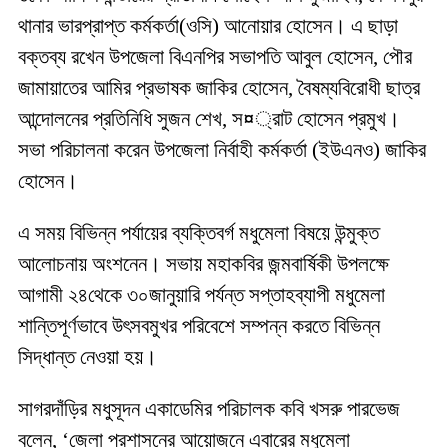
থানার
ভারপ্রাপ্ত
কর্মকর্তা
(
ওসি
)
আনোয়ার
হোসেন।
এ
ছাড়া
বক্তব্য
রখেন
উপজেলা
বিএনপির
সভাপতি
আবুল
হোসেন
,
পৌর
জামায়াতের
আমির
প্রভাষক
জাকির
হোসেন
,
বৈষম্যবিরোধী
ছাত্র
আন্দোলনের
প্রতিনিধি
সুজন
শেখ
,
স
¤
্রাট
হোসেন
প্রমুখ।
সভা
পরিচালনা
করেন
উপজেলা
নির্বাহী
কর্মকর্তা
(
ইউএনও
)
জাকির
হোসেন।
এ
সময়
বিভিন্ন
পর্যায়ের
ব্যক্তিবর্গ
মধুমেলা
বিষয়ে
উন্মুক্ত
আলোচনায়
অংশনেন।
সভায়
মহাকবির
জন্মবার্ষিকী
উপলক্ষে
আগামী
২৪থেকে
৩০জানুয়ারি
পর্যন্ত
সপ্তাহব্যাপী
মধুমেলা
শান্তিপূর্ণভাবে
উৎসবমুখর
পরিবেশে
সম্পন্ন
করতে
বিভিন্ন
সিদ্ধান্ত
নেওয়া
হয়।
সাগরদাঁড়ির
মধুসূদন
একাডেমির
পরিচালক
কবি
খসরু
পারভেজ
বলেন
, ‘
জেলা
প্রশাসনের
আয়োজনে
এবারের
মধুমেলা