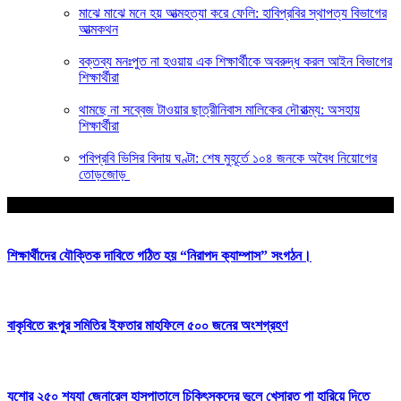
মাঝে মাঝে মনে হয় আত্মহত্যা করে ফেলি: হাবিপ্রবির স্থাপত্য বিভাগের
আত্মকথন
বক্তব্য মনঃপুত না হওয়ায় এক শিক্ষার্থীকে অবরুদ্ধ করল আইন বিভাগের
শিক্ষার্থীরা
থামছে না সব্বেজ টাওয়ার ছাত্রীনিবাস মালিকের দৌরাত্ম্য: অসহায়
শিক্ষার্থীরা
পবিপ্রবি ভিসির বিদায় ঘণ্টা: শেষ মুহূর্তে ১০৪ জনকে অবৈধ নিয়োগের
তোড়জোড়
আপনার জন্য নির্বাচিত
শিক্ষার্থীদের যৌক্তিক দাবিতে গঠিত হয় “নিরাপদ ক‍্যাম্পাস” সংগঠন।
বাকৃবিতে রংপুর সমিতির ইফতার মাহফিলে ৫০০ জনের অংশগ্রহণ
যশোর ২৫০ শয্যা জেনারেল হাসপাতালে চিকিৎসকদের ভুলে খেসারত পা হারিয়ে দিতে