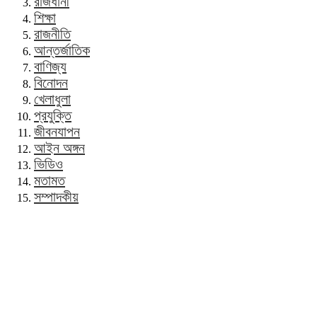
রাজধানী
শিক্ষা
রাজনীতি
আন্তর্জাতিক
বাণিজ্য
বিনোদন
খেলাধুলা
প্রযুক্তি
জীবনযাপন
আইন অঙ্গন
ভিডিও
মতামত
সম্পাদকীয়