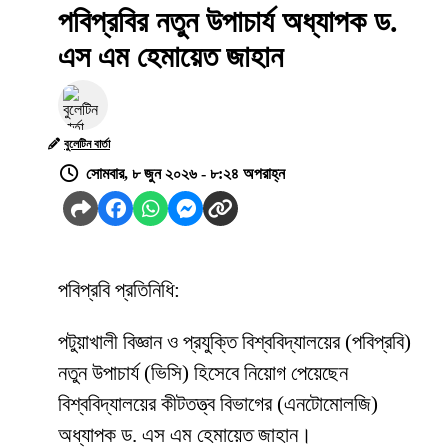
পবিপ্রবির নতুন উপাচার্য অধ্যাপক ড.
এস এম হেমায়েত জাহান
বুলেটিন বার্তা
সোমবার, ৮ জুন ২০২৬ - ৮:২৪ অপরাহ্ন
পবিপ্রবি প্রতিনিধি:
পটুয়াখালী বিজ্ঞান ও প্রযুক্তি বিশ্ববিদ্যালয়ের (পবিপ্রবি)
নতুন উপাচার্য (ভিসি) হিসেবে নিয়োগ পেয়েছেন
বিশ্ববিদ্যালয়ের কীটতত্ত্ব বিভাগের (এনটোমোলজি)
অধ্যাপক ড. এস এম হেমায়েত জাহান।