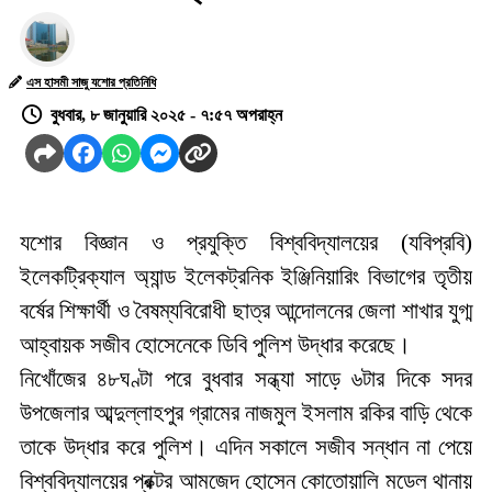
এস হাসমী সাজু যশোর প্রতিনিধি
বুধবার, ৮ জানুয়ারি ২০২৫ - ৭:৫৭ অপরাহ্ন
যশোর
বিজ্ঞান
ও
প্রযুক্তি
বিশ্ববিদ্যালয়ের
(
যবিপ্রবি
)
ইলেকট্রিক্যাল
অ্যান্ড
ইলেকট্রনিক
ইঞ্জিনিয়ারিং
বিভাগের
তৃতীয়
বর্ষের
শিক্ষার্থী ও বৈষম্যবিরোধী ছাত্র আন্দোলনের জেলা শাখার যুগ্ম
আহ্বায়ক
সজীব
হোসেনেকে ডিবি পুলিশ উদ্ধার করেছে।
নিখোঁজের ৪৮ঘণ্টা পরে
বুধবার সন্ধ্যা সাড়ে ৬টার দিকে সদর
উপজেলার আব্দুল্লাহপুর গ্রামের নাজমুল ইসলাম রকির বাড়ি থেকে
তাকে উদ্ধার করে পুলিশ। এদিন সকালে
সজীব
সন্ধান
না পেয়ে
বিশ্ববিদ্যালয়ের
প্রক্টর
আমজেদ
হোসেন
কোতোয়ালি
মডেল
থানায়