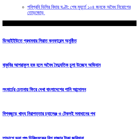
পবিপ্রবি ভিসির বিদায় ঘণ্টা: শেষ মুহূর্তে ১০৪ জনকে অবৈধ নিয়োগের
তোড়জোড়
আপনার জন্য নির্বাচিত
ডিআইইউতে প্রথমবার সিরাত কনফারেন্স অনুষ্ঠিত
বাকৃবির আশরাফুল হক হলে অবৈধ বৈদ্যুতিক চুলা উচ্ছেদ অভিযান
লংমার্চের চেতনায় ফিরে দেখা বাংলাদেশের পানি আন্দোলন
বিশ্বজুড়ে খাদ্য নিরাপত্তার চ্যালেঞ্জ ও টেকসই সমাধানের পথ
তাড়াশে ভুয়া পশু চিকিৎসকের বিশ হাজার টাকা জরিমানা