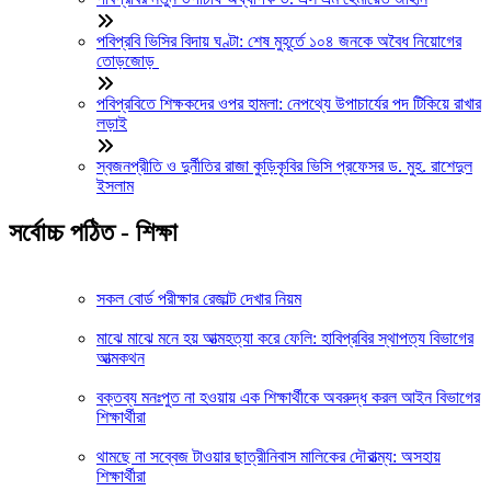
পবিপ্রবি ভিসির বিদায় ঘণ্টা: শেষ মুহূর্তে ১০৪ জনকে অবৈধ নিয়োগের
তোড়জোড়
পবিপ্রবিতে শিক্ষকদের ওপর হামলা: নেপথ্যে উপাচার্যের পদ টিকিয়ে রাখার
লড়াই
স্বজনপ্রীতি ও দুর্নীতির রাজা কুড়িকৃবির ভিসি প্রফেসর ড. মুহ. রাশেদুল
ইসলাম
সর্বোচ্চ পঠিত - শিক্ষা
সকল বোর্ড পরীক্ষার রেজাল্ট দেখার নিয়ম
মাঝে মাঝে মনে হয় আত্মহত্যা করে ফেলি: হাবিপ্রবির স্থাপত্য বিভাগের
আত্মকথন
বক্তব্য মনঃপুত না হওয়ায় এক শিক্ষার্থীকে অবরুদ্ধ করল আইন বিভাগের
শিক্ষার্থীরা
থামছে না সব্বেজ টাওয়ার ছাত্রীনিবাস মালিকের দৌরাত্ম্য: অসহায়
শিক্ষার্থীরা