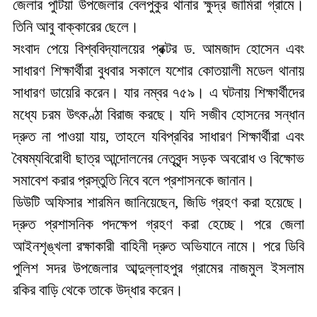
জেলার
পুটিয়া
উপজেলার
বেলপুকুর
থানার
ক্ষুদ্র
জামিরা
গ্রামে।
তিনি
আবু
বাক্কারের
ছেলে।
সংবাদ পেয়ে বিশ্ববিদ্যালয়ের প্রক্টর ড. আমজাদ হোসেন এবং
সাধারণ শিক্ষার্থীরা বুধবার সকালে যশোর কোতয়ালী মডেল থানায়
সাধারণ ডায়েরি করেন। যার
নম্বর
৭৫৯। এ ঘটনায় শিক্ষার্থীদের
মধ্যে চরম উৎকণ্ঠা বিরাজ করছে। যদি সজীব হোসনের সন্ধান
দ্রুত না পাওয়া যায়, তাহলে যবিপ্রবির সাধারণ শিক্ষার্থীরা এবং
বৈষম্যবিরোধী ছাত্র আন্দোলনের নেতৃবৃন্দ সড়ক অবরোধ ও বিক্ষোভ
সমাবেশ করার প্রস্তুতি নিবে বলে প্রশাসনকে জানান।
ডিউটি
অফিসার
শারমিন জানিয়েছেন, জিডি গ্রহণ করা হয়েছে।
দ্রুত প্রশাসনিক পদক্ষেপ
গ্রহণ করা হেচ্ছে। পরে জেলা
আইনশৃঙ্খলা
রক্ষাকারী
বাহিনী
দ্রুত
অভিযানে নামে। পরে ডিবি
পুলিশ সদর উপজেলার আব্দুল্লাহপুর গ্রামের নাজমুল ইসলাম
রকির বাড়ি থেকে তাকে উদ্ধার করেন।