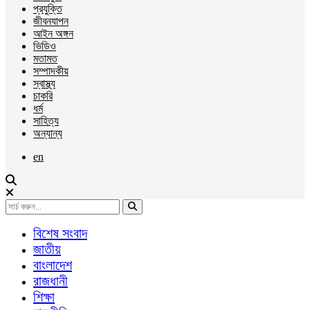
প্রযুক্তি
জীবনযাপন
আইন অঙ্গন
ভিডিও
মতামত
সম্পাদকীয়
স্বাস্থ্য
চাকরি
ধর্ম
সাহিত্য
অন্যান্য
en
বিশেষ সংবাদ
জাতীয়
বাংলাদেশ
রাজধানী
শিক্ষা