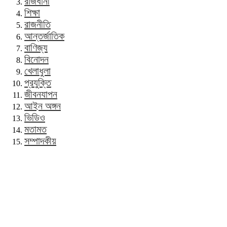
রাজধানী
শিক্ষা
রাজনীতি
আন্তর্জাতিক
বাণিজ্য
বিনোদন
খেলাধুলা
প্রযুক্তি
জীবনযাপন
আইন অঙ্গন
ভিডিও
মতামত
সম্পাদকীয়