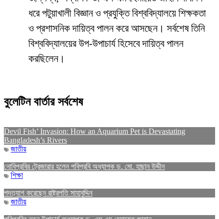
ধরে পটুয়াখালী বিজ্ঞান ও প্রযুক্তি বিশ্ববিদ্যালয়ে শিক্ষকতা
ও প্রশাসনিক দায়িত্ব পালন করে আসছেন। সর্বশেষ তিনি
বিশ্ববিদ্যালয়ের উপ-উপাচার্য হিসেবে দায়িত্ব পালন
করছিলেন।
বুলেটিন বার্তার সর্বশেষ
Devil Fish’ Invasion: How an Aquarium Pet is Devastating
Bangladesh’s Rivers
জাতীয়
নোবিপ্রবির ট্রেজারার হলেন পবিপ্রবি অধ্যাপক ড. মো. হাছান উদ্দীন
শিক্ষা
পদত্যাগ করেছেন রাষ্ট্রপতি সাহাবুদ্দিন
জাতীয়