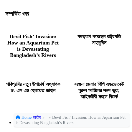
সম্পর্কিত খবর
Devil Fish’ Invasion:
পদত্যাগ করেছেন রাষ্ট্রপতি
How an Aquarium Pet
সাহাবুদ্দিন
is Devastating
Bangladesh’s Rivers
পবিপ্রবির নতুন উপাচার্য অধ্যাপক
বরগুনা জেলার পিপি এডভোকেট
ড. এস এম হেমায়েত জাহান
নুরুল আমিনের সনদ ভুয়া,
আইনজীবী মহলে বিতর্ক
Home
জাতীয়
»
»
Devil Fish’ Invasion: How an Aquarium Pet
is Devastating Bangladesh’s Rivers