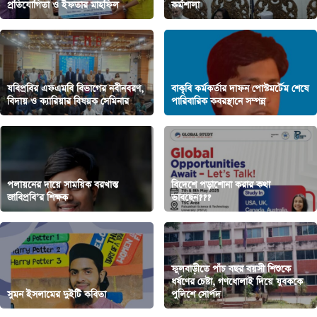
প্রতিযোগিতা ও ইফতার মাহফিল
কর্মশালা
যবিপ্রবির এফএমবি বিভাগের নবীনবরণ,
বাকৃবি কর্মকর্তার দাফন পোস্টমর্টেম শেষে
বিদায় ও ক্যারিয়ার বিষয়ক সেমিনার
পারিবারিক কবরস্থানে সম্পন্ন
পলায়নের দায়ে সাময়িক বরখাস্ত
বিদেশে পড়াশোনা করার কথা
জাবিপ্রবি’র শিক্ষক
ভাবছেন???
ফুলবাড়ীতে পাঁচ বছর বয়সী শিশুকে
ধর্ষণের চেষ্টা, গণধোলাই দিয়ে যুবককে
সুমন ইসলামের দুইটি কবিতা
পুলিশে সোর্পদ