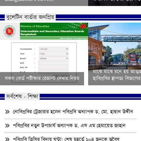
বুলেটিন বার্তার জনপ্রিয়
মাঝে মাঝে মনে হয় আত্মহ
সকল বোর্ড পরীক্ষার রেজাল্ট দেখার নিয়ম
হাবিপ্রবির স্থাপত্য বিভাগ
সর্বশেষ - শিক্ষা
নোবিপ্রবির ট্রেজারার হলেন পবিপ্রবি অধ্যাপক ড. মো. হাছান উদ্দীন
পবিপ্রবির নতুন উপাচার্য অধ্যাপক ড. এস এম হেমায়েত জাহান
পবিপ্রবি ভিসির বিদায় ঘণ্টা: শেষ মুহূর্তে ১০৪ জনকে অবৈধ