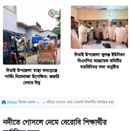
দিরাই উপজেলা কুলঞ্জ ইউনিয়ন
বিএনপির আহ্বায়ক কমিটির
মতবিনিময় সভা অনুষ্ঠিত
দিরাই উপজেলা স্বাস্থ্য কমপ্লেক্সে
পার্কিং নিষেধাজ্ঞা উপেক্ষিত: জরুরি
সেবায় বিঘ্ন
Home
বিশেষ সংবাদ
»
»
নদীতে গোসলে নেমে বেরোবি শিক্ষার্থীর মর্মান্তিক মৃত্যু
নদীতে গোসলে নেমে বেরোবি শিক্ষার্থীর