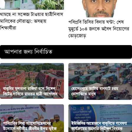
থামছে না সব্বেজ টাওয়ার ছাত্রীনিবাস
মালিকের দৌরাত্ম্য: অসহায়
পবিপ্রবি ভিসির বিদায় ঘণ্টা: শেষ
শিক্ষার্থীরা
মুহূর্তে ১০৪ জনকে অবৈধ নিয়োগের
তোড়জোড়
আপনার জন্য নির্বাচিত
বাকৃবির সুলতানা রাজিয়া হলে সিঙ্গেল
হোসেনপুরে অটোর যানযটে চরম
সিটের দাবিতে রাতভর ছাত্রী আন্দোলন
ভোগান্তিতে মানুষ
পাবিপ্রবির শিখা অ্যাসোসিয়েশনের
ইউজিসির আয়োজনে বাকৃবিতে গবেষণা
উদ্যোগে নবীজীর জীবনীর উপর কুইজ
কার্যক্রমের অগ্রগতি নিরীক্ষণ বিষয়ক