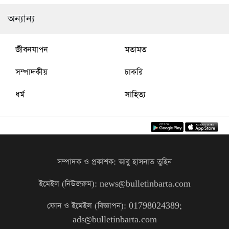
অন্যান্য
জীবনযাপন
মতামত
সম্পাদকীয়
চাকরি
ধর্ম
সাহিত্য
সম্পাদক ও প্রকাশক: আবু হাসনাত তুহিন
ইমেইল (নিউজরুম): news@bulletinbarta.com
ফোন ও ইমেইল (বিজ্ঞাপন): 01798024389;
ads@bulletinbarta.com