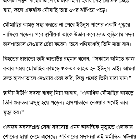
একটি শিমুল গাছের ডালে মৌচাক ছিল। হঠাৎ সেই মৌচাক ভেঙে
যায়, ফলে একঝাঁক মৌমাছি তার ওপর ঝাঁপিয়ে পড়ে।
মৌমাছির কামড় সহ্য করতে না পেরে ইউনুস পাশের একটি পুকুরে
লাফিয়ে পড়েন। পরে স্থানীয়রা তাকে উদ্ধার করে দ্রুত কুড়িগ্রাম সদর
হাসপাতালে নেওয়ার চেষ্টা করেন। তবে পথিমধ্যেই তিনি মারা যান।
নিহতের চাচাতো ভাই আতাউর রহমান বলেন, “সকালে জমিতে কাজ
করার সময় মৌমাছির কামড়ে গুরুতর আহত হন ইউনুস ভাই। আমরা
দ্রুত হাসপাতালে নেওয়ার চেষ্টা করি, কিন্তু পথেই তিনি মারা যান।”
স্থানীয় ইউপি সদস্য বাবলু মিয়া জানান, “একাধিক মৌমাছির কামড়ে
তিনি গুরুতর অসুস্থ হয়ে পড়েন। হাসপাতালে নেওয়ার পথেই তার
মৃত্যু হয়।”
একজন অবসরপ্রাপ্ত সেনা সদস্যের এমন আকস্মিক মৃত্যুতে এলাকায়
শোকের ছায়া নেমে এসেছে। পরিবারের সদস্যরা এই মর্মান্তিক ঘটনায়