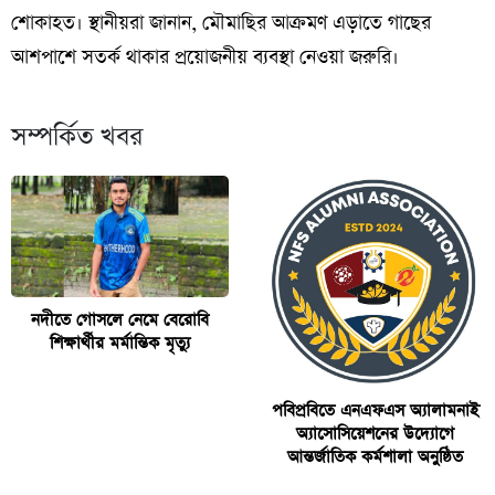
শোকাহত। স্থানীয়রা জানান, মৌমাছির আক্রমণ এড়াতে গাছের
আশপাশে সতর্ক থাকার প্রয়োজনীয় ব্যবস্থা নেওয়া জরুরি।
সম্পর্কিত খবর
নদীতে গোসলে নেমে বেরোবি
শিক্ষার্থীর মর্মান্তিক মৃত্যু
পবিপ্রবিতে এনএফএস অ্যালামনাই
অ্যাসোসিয়েশনের উদ্যোগে
আন্তর্জাতিক কর্মশালা অনুষ্ঠিত