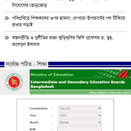
নিয়োগের তোড়জোড়
পবিপ্রবিতে শিক্ষকদের ওপর হামলা: নেপথ্যে উপাচার্যের পদ টিকিয়ে
রাখার লড়াই
স্বজনপ্রীতি ও দুর্নীতির রাজা কুড়িকৃবির ভিসি প্রফেসর ড. মুহ.
রাশেদুল ইসলাম
সর্বোচ্চ পঠিত - শিক্ষা