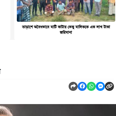
তাড়াশে অবৈধভাবে মাটি কাটায় ভেকু মালিককে এক লাখ টাকা
জরিমানা
ন