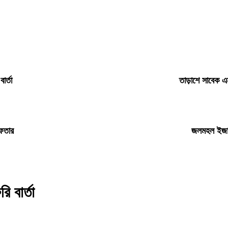
ার্তা
তাড়াশে সাবেক এম
েফতার
জলমহল ইজারা
ি বার্তা