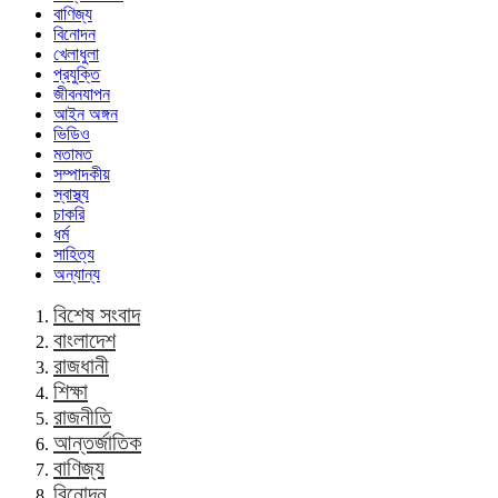
বাণিজ্য
বিনোদন
খেলাধুলা
প্রযুক্তি
জীবনযাপন
আইন অঙ্গন
ভিডিও
মতামত
সম্পাদকীয়
স্বাস্থ্য
চাকরি
ধর্ম
সাহিত্য
অন্যান্য
বিশেষ সংবাদ
বাংলাদেশ
রাজধানী
শিক্ষা
রাজনীতি
আন্তর্জাতিক
বাণিজ্য
বিনোদন