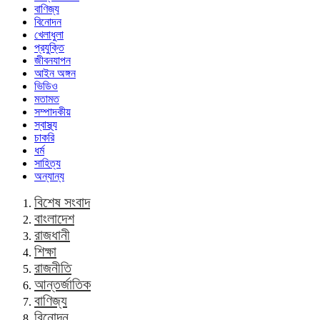
বাণিজ্য
বিনোদন
খেলাধুলা
প্রযুক্তি
জীবনযাপন
আইন অঙ্গন
ভিডিও
মতামত
সম্পাদকীয়
স্বাস্থ্য
চাকরি
ধর্ম
সাহিত্য
অন্যান্য
বিশেষ সংবাদ
বাংলাদেশ
রাজধানী
শিক্ষা
রাজনীতি
আন্তর্জাতিক
বাণিজ্য
বিনোদন