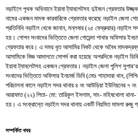
নড়াইলে পৃথক অভিযানে ইয়াবা ট্যাবলেটসহ দুইজন গ্রেফতার উজ্জ্
নামের একজন মাদক কারবারিকে গ্রেফতার করেছে নড়াইল জেলা গোয়ে
প্রতিনিধি নড়াইল থেকে জানান, মন্লবার (২৫ ফেব্রুয়ার) নড়াইল সদর
হয়। গোপন সংবাদের ভিত্তিতে জেলা গোয়েন্দা শাখার অফিসার ইনচার
গ্রেফতার করে। এ সময় ধৃত আসামির নিকট থেকে অবৈধ মাদকদ্রব্য পঞ
আসামিকে বিজ্ঞ আদালতে সোপর্দ করা হয়েছে অপরদিকে নড়াইল ডিবি 
ইয়াবা ট্যাবলেটসহ একজন গ্রেফতার। নড়াইল জেলা পুলিশ সুপার’র নি
সংবাদের ভিত্তিতে অফিসার ইনচার্জ ডিবি (মোঃ শাহাদারা খান, (পি
পরিচালনা কালে নড়াইল সদর থানার ৪ নং আউড়িয়া ইউনিয়নের ৭ নং 
আরাফাত (২২) পিতা- মো: তারিকুল ইসলাম, সাং- মহিষখোলা থানা- নড়
হয়। এ সংক্রান্তে নড়াইল সদর থানায় একটি নিয়মিত মামলা রুজু প
সম্পর্কিত খবর