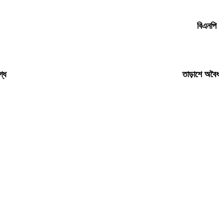
বিএনপি 
গ্ধ
তাড়াশে অবৈধ