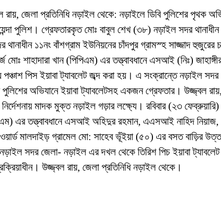
বল রায়, জেলা প্রতিনিধি নড়াইল থেকে: নড়াইলে ডিবি পুলিশের পৃথক অ
ন্দা পুলিশ। গ্রেফতারকৃত মোঃ বাবুল শেখ (৩৮) নড়াইল সদর থানাধীন 
 থানাধীন ১১নং বাঁশগ্রাম ইউনিয়নের চাঁদপুর গ্রামস্হ সাজ্জাদ হুজুরে
্জ মোঃ শাহাদারা খান (পিপিএম) এর তত্ত্বাবধানে এসআই (নিঃ) জাহাঙ্গ
্চাশ পিস ইয়াবা ট্যাবলেট জব্দ করা হয়। এ সংক্রান্তে নড়াইল সদর থ
পুলিশের অভিযানে ইয়াবা ট্যাবলেটসহ একজন গ্রেফতার। উজ্জ্বল রায়
র্দেশনায় মাদক মুক্ত নড়াইল গড়ার লক্ষ্যে। রবিবার (২৩ ফেব্রুয়ারি
পিএম) এর তত্ত্বাবধানে এসআই অহিদুর রহমান, এএসআই নাহিদ নিয়াজ, স
ওয়ার্ড মালদাইড় গ্রামেল মো: সাহেব ভূঁইয়া (৫০) এর বসত বাড়ির উত
াইল সদর জেলা- নড়াইল এর দখল থেকে তিরিশ পিচ ইয়াবা ট্যাবলেট রবিব
্রক্রিয়াধীন। উজ্জ্বল রায়, জেলা প্রতিনিধি নড়াইল থেকে।