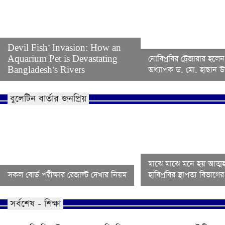
Devil Fish’ Invasion: How an
Aquarium Pet is Devastating
নোবিপ্রবির ট্রেজারার হলেন
Bangladesh’s Rivers
অধ্যাপক ড. মো. হাছান উদ
বুলেটিন বার্তার জনপ্রিয়
মাঝে মাঝে মনে হয় আত্মহ
সকল বোর্ড পরীক্ষার রেজাল্ট দেখার নিয়ম
হাবিপ্রবির স্থাপত্য বিভাগ
সর্বশেষ - শিক্ষা