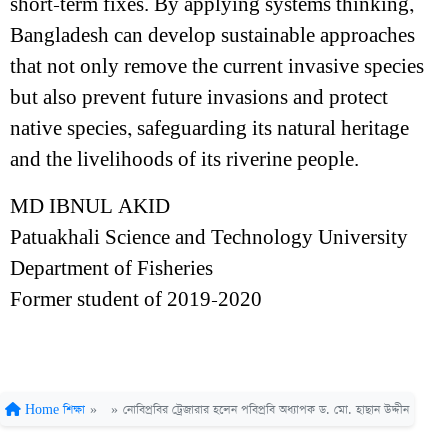
short-term fixes. By applying systems thinking,
Bangladesh can develop sustainable approaches
that not only remove the current invasive species
but also prevent future invasions and protect
native species, safeguarding its natural heritage
and the livelihoods of its riverine people.
MD IBNUL AKID
Patuakhali Science and Technology University
Department of Fisheries
Former student of 2019-2020
Home
শিক্ষা
»
»
নোবিপ্রবির ট্রেজারার হলেন পবিপ্রবি অধ্যাপক ড. মো. হাছান উদ্দীন