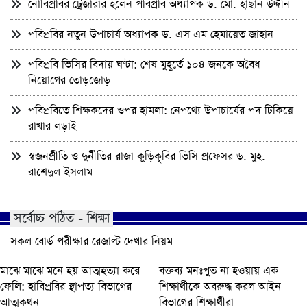
নোবিপ্রবির ট্রেজারার হলেন পবিপ্রবি অধ্যাপক ড. মো. হাছান উদ্দীন
পবিপ্রবির নতুন উপাচার্য অধ্যাপক ড. এস এম হেমায়েত জাহান
পবিপ্রবি ভিসির বিদায় ঘণ্টা: শেষ মুহূর্তে ১০৪ জনকে অবৈধ
নিয়োগের তোড়জোড়
পবিপ্রবিতে শিক্ষকদের ওপর হামলা: নেপথ্যে উপাচার্যের পদ টিকিয়ে
রাখার লড়াই
স্বজনপ্রীতি ও দুর্নীতির রাজা কুড়িকৃবির ভিসি প্রফেসর ড. মুহ.
রাশেদুল ইসলাম
সর্বোচ্চ পঠিত - শিক্ষা
সকল বোর্ড পরীক্ষার রেজাল্ট দেখার নিয়ম
মাঝে মাঝে মনে হয় আত্মহত্যা করে
বক্তব্য মনঃপুত না হওয়ায় এক
ফেলি: হাবিপ্রবির স্থাপত্য বিভাগের
শিক্ষার্থীকে অবরুদ্ধ করল আইন
আত্মকথন
বিভাগের শিক্ষার্থীরা