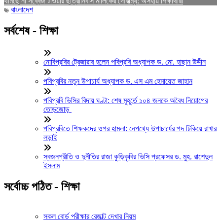
থামছে না সব্বেজ টাওয়ার ছাত্রীনিবাস মালিকের দৌরাত্ম্য: অসহায় শিক্ষার্থীরা
বাংলাদেশ
সর্বশেষ - শিক্ষা
নোবিপ্রবির ট্রেজারার হলেন পবিপ্রবি অধ্যাপক ড. মো. হাছান উদ্দীন
পবিপ্রবির নতুন উপাচার্য অধ্যাপক ড. এস এম হেমায়েত জাহান
পবিপ্রবি ভিসির বিদায় ঘণ্টা: শেষ মুহূর্তে ১০৪ জনকে অবৈধ নিয়োগের
তোড়জোড়
পবিপ্রবিতে শিক্ষকদের ওপর হামলা: নেপথ্যে উপাচার্যের পদ টিকিয়ে রাখার
লড়াই
স্বজনপ্রীতি ও দুর্নীতির রাজা কুড়িকৃবির ভিসি প্রফেসর ড. মুহ. রাশেদুল
ইসলাম
সর্বোচ্চ পঠিত - শিক্ষা
সকল বোর্ড পরীক্ষার রেজাল্ট দেখার নিয়ম