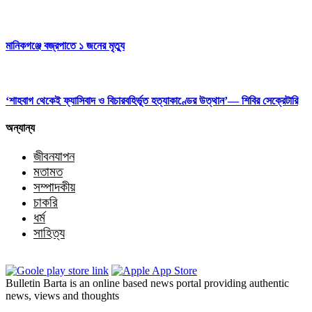
মানিকগঞ্জে বজ্রপাতে ১ জনের মৃত্যু
‘শাহবাগ থেকেই ফ্যাসিবাদ ও বিচারবহির্ভূত হত্যাকাণ্ডের উত্থান’— শিবির সেক্রেটারি
অন্যান্য
জীবনযাপন
মতামত
সম্পাদকীয়
চাকরি
ধর্ম
সাহিত্য
Bulletin Barta is an online based news portal providing authentic
news, views and thoughts