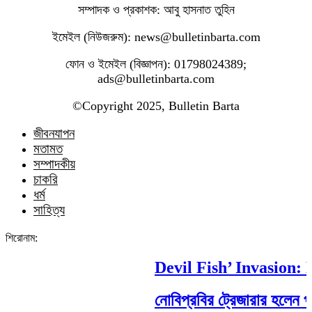
সম্পাদক ও প্রকাশক: আবু হাসনাত তুহিন
ইমেইল (নিউজরুম): news@bulletinbarta.com
ফোন ও ইমেইল (বিজ্ঞাপন): 01798024389;
ads@bulletinbarta.com
©️Copyright 2025, Bulletin Barta
জীবনযাপন
মতামত
সম্পাদকীয়
চাকরি
ধর্ম
সাহিত্য
শিরোনাম:
Devil Fish’ Invasion: H
নোবিপ্রবির ট্রেজারার হলেন পবিপ