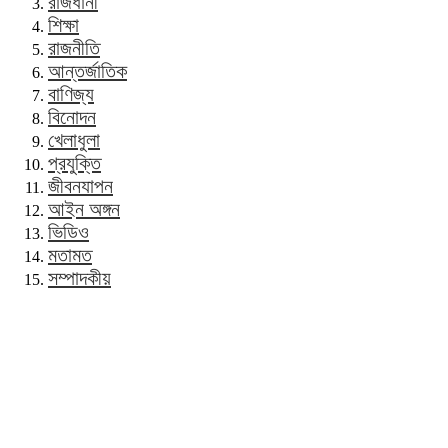
রাজধানী
শিক্ষা
রাজনীতি
আন্তর্জাতিক
বাণিজ্য
বিনোদন
খেলাধুলা
প্রযুক্তি
জীবনযাপন
আইন অঙ্গন
ভিডিও
মতামত
সম্পাদকীয়