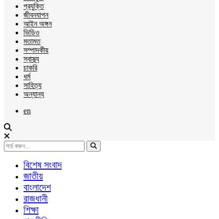
প্রযুক্তি
জীবনযাপন
আইন অঙ্গন
ভিডিও
মতামত
সম্পাদকীয়
স্বাস্থ্য
চাকরি
ধর্ম
সাহিত্য
অন্যান্য
en
বিশেষ সংবাদ
জাতীয়
বাংলাদেশ
রাজধানী
শিক্ষা