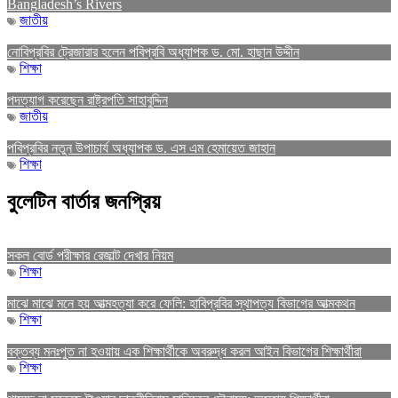
Bangladesh’s Rivers
জাতীয়
নোবিপ্রবির ট্রেজারার হলেন পবিপ্রবি অধ্যাপক ড. মো. হাছান উদ্দীন
শিক্ষা
পদত্যাগ করেছেন রাষ্ট্রপতি সাহাবুদ্দিন
জাতীয়
পবিপ্রবির নতুন উপাচার্য অধ্যাপক ড. এস এম হেমায়েত জাহান
শিক্ষা
বুলেটিন বার্তার জনপ্রিয়
সকল বোর্ড পরীক্ষার রেজাল্ট দেখার নিয়ম
শিক্ষা
মাঝে মাঝে মনে হয় আত্মহত্যা করে ফেলি: হাবিপ্রবির স্থাপত্য বিভাগের আত্মকথন
শিক্ষা
বক্তব্য মনঃপুত না হওয়ায় এক শিক্ষার্থীকে অবরুদ্ধ করল আইন বিভাগের শিক্ষার্থীরা
শিক্ষা