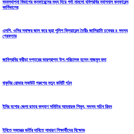
ব্যবস্থাপনা বিভাগের কনফারেন্সের মধ্য দিয়ে পর্দা নামলো যবিপ্রবির ন্যাশনাল কনফারেন্স
কার্নিভালের
এসপি, ওসির স্বাক্ষর জাল করে ভূয়া পুলিশ ক্লিয়ারেন্স তৈরীঃ জালিয়াতি চক্রের ৪ সদস্য
গ্রেফতার
জাবিপ্রবির ক্রীড়া দপ্তরের ভারপ্রাপ্ত উপ-পরিচালক হলেন নাজমুল হুদা
বাকৃবির রোভার স্কাউট গ্রুপের নতুন কমিটি গঠন
ইবির যশোর জেলা ছাত্র কল্যাণ সমিতির আহবায়ক শিমুল, সদস্য সচিব রিমন
ইবিতে স্বতন্ত্র ভর্তির দাবিতে সাধারণ শিক্ষার্থীদের বিক্ষোভ