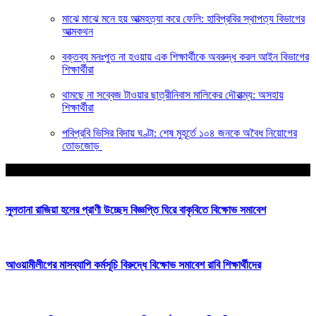
মাঝে মাঝে মনে হয় আত্মহত্যা করে ফেলি: হাবিপ্রবির স্থাপত্য বিভাগের
আত্মকথন
বক্তব্য মনঃপুত না হওয়ায় এক শিক্ষার্থীকে অবরুদ্ধ করল আইন বিভাগের
শিক্ষার্থীরা
থামছে না সব্বেজ টাওয়ার ছাত্রীনিবাস মালিকের দৌরাত্ম্য: অসহায়
শিক্ষার্থীরা
পবিপ্রবি ভিসির বিদায় ঘণ্টা: শেষ মুহূর্তে ১০৪ জনকে অবৈধ নিয়োগের
তোড়জোড়
আপনার জন্য নির্বাচিত
সুলতানা রাজিয়া হলের প্রাণী উচ্ছেদ বিজ্ঞপ্তি ঘিরে বাকৃবিতে বিক্ষোভ সমাবেশ
আওয়ামীলীগের মাসব্যাপি কর্মসূচি বিরুদ্ধে বিক্ষোভ সমাবেশ রাবি শিক্ষার্থীদের