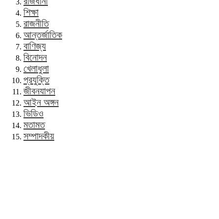
রাজধানী
শিক্ষা
রাজনীতি
আন্তর্জাতিক
বাণিজ্য
বিনোদন
খেলাধুলা
প্রযুক্তি
জীবনযাপন
আইন অঙ্গন
ভিডিও
মতামত
সম্পাদকীয়