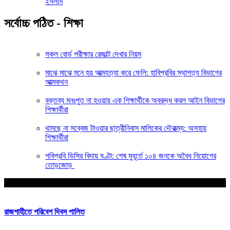
ইসলাম
সর্বোচ্চ পঠিত - শিক্ষা
সকল বোর্ড পরীক্ষার রেজাল্ট দেখার নিয়ম
মাঝে মাঝে মনে হয় আত্মহত্যা করে ফেলি: হাবিপ্রবির স্থাপত্য বিভাগের
আত্মকথন
বক্তব্য মনঃপুত না হওয়ায় এক শিক্ষার্থীকে অবরুদ্ধ করল আইন বিভাগের
শিক্ষার্থীরা
থামছে না সব্বেজ টাওয়ার ছাত্রীনিবাস মালিকের দৌরাত্ম্য: অসহায়
শিক্ষার্থীরা
পবিপ্রবি ভিসির বিদায় ঘণ্টা: শেষ মুহূর্তে ১০৪ জনকে অবৈধ নিয়োগের
তোড়জোড়
আপনার জন্য নির্বাচিত
রাজশাহীতে পরিবেশ দিবস পালিত