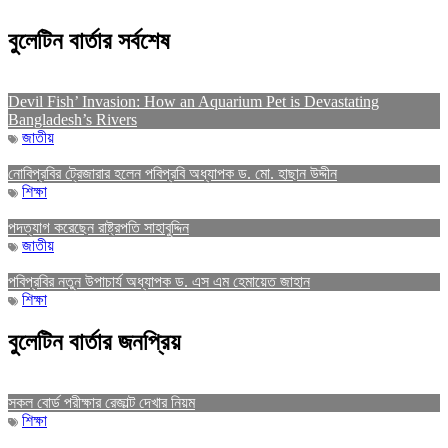
বুলেটিন বার্তার সর্বশেষ
Devil Fish’ Invasion: How an Aquarium Pet is Devastating
Bangladesh’s Rivers
জাতীয়
নোবিপ্রবির ট্রেজারার হলেন পবিপ্রবি অধ্যাপক ড. মো. হাছান উদ্দীন
শিক্ষা
পদত্যাগ করেছেন রাষ্ট্রপতি সাহাবুদ্দিন
জাতীয়
পবিপ্রবির নতুন উপাচার্য অধ্যাপক ড. এস এম হেমায়েত জাহান
শিক্ষা
বুলেটিন বার্তার জনপ্রিয়
সকল বোর্ড পরীক্ষার রেজাল্ট দেখার নিয়ম
শিক্ষা