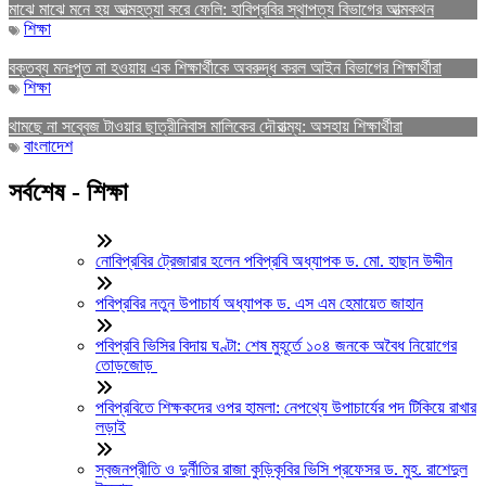
মাঝে মাঝে মনে হয় আত্মহত্যা করে ফেলি: হাবিপ্রবির স্থাপত্য বিভাগের আত্মকথন
শিক্ষা
বক্তব্য মনঃপুত না হওয়ায় এক শিক্ষার্থীকে অবরুদ্ধ করল আইন বিভাগের শিক্ষার্থীরা
শিক্ষা
থামছে না সব্বেজ টাওয়ার ছাত্রীনিবাস মালিকের দৌরাত্ম্য: অসহায় শিক্ষার্থীরা
বাংলাদেশ
সর্বশেষ - শিক্ষা
নোবিপ্রবির ট্রেজারার হলেন পবিপ্রবি অধ্যাপক ড. মো. হাছান উদ্দীন
পবিপ্রবির নতুন উপাচার্য অধ্যাপক ড. এস এম হেমায়েত জাহান
পবিপ্রবি ভিসির বিদায় ঘণ্টা: শেষ মুহূর্তে ১০৪ জনকে অবৈধ নিয়োগের
তোড়জোড়
পবিপ্রবিতে শিক্ষকদের ওপর হামলা: নেপথ্যে উপাচার্যের পদ টিকিয়ে রাখার
লড়াই
স্বজনপ্রীতি ও দুর্নীতির রাজা কুড়িকৃবির ভিসি প্রফেসর ড. মুহ. রাশেদুল