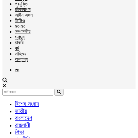
প্রযুক্তি
জীবনযাপন
আইন অঙ্গন
ভিডিও
মতামত
সম্পাদকীয়
স্বাস্থ্য
চাকরি
ধর্ম
সাহিত্য
অন্যান্য
en
বিশেষ সংবাদ
জাতীয়
বাংলাদেশ
রাজধানী
শিক্ষা