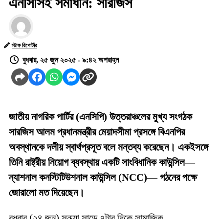
এনসিসিই সমাধান: সারজিস
স্টাফ রিপোর্টার
বুধবার, ২৫ জুন ২০২৫ - ৯:৪২ অপরাহ্ন
জাতীয় নাগরিক পার্টির (এনসিপি) উত্তরাঞ্চলের মুখ্য সংগঠক
সারজিস আলম প্রধানমন্ত্রীর মেয়াদসীমা প্রসঙ্গে বিএনপির
অবস্থানকে দলীয় স্বার্থপ্রসূত বলে মন্তব্য করেছেন। একইসঙ্গে
তিনি রাষ্ট্রীয় নিয়োগ ব্যবস্থায় একটি সাংবিধানিক কাউন্সিল—
ন্যাশনাল কনস্টিটিউশনাল কাউন্সিল (NCC)— গঠনের পক্ষে
জোরালো মত দিয়েছেন।
বুধবার (২৪ জুন) সন্ধ্যা সাড়ে ৭টার দিকে সামাজিক