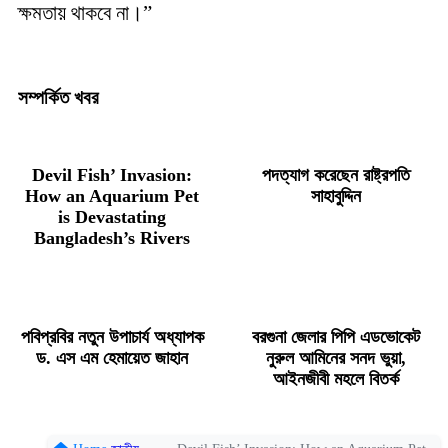
ক্ষমতায় থাকবে না।”
সম্পর্কিত খবর
Devil Fish’ Invasion:
পদত্যাগ করেছেন রাষ্ট্রপতি
How an Aquarium Pet
সাহাবুদ্দিন
is Devastating
Bangladesh’s Rivers
পবিপ্রবির নতুন উপাচার্য অধ্যাপক
বরগুনা জেলার পিপি এডভোকেট
ড. এস এম হেমায়েত জাহান
নুরুল আমিনের সনদ ভুয়া,
আইনজীবী মহলে বিতর্ক