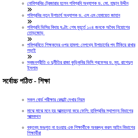
নোবিপ্রবির ট্রেজারার হলেন পবিপ্রবি অধ্যাপক ড. মো. হাছান উদ্দীন
পবিপ্রবির নতুন উপাচার্য অধ্যাপক ড. এস এম হেমায়েত জাহান
পবিপ্রবি ভিসির বিদায় ঘণ্টা: শেষ মুহূর্তে ১০৪ জনকে অবৈধ নিয়োগের
তোড়জোড়
পবিপ্রবিতে শিক্ষকদের ওপর হামলা: নেপথ্যে উপাচার্যের পদ টিকিয়ে রাখার
লড়াই
স্বজনপ্রীতি ও দুর্নীতির রাজা কুড়িকৃবির ভিসি প্রফেসর ড. মুহ. রাশেদুল
ইসলাম
সর্বোচ্চ পঠিত - শিক্ষা
সকল বোর্ড পরীক্ষার রেজাল্ট দেখার নিয়ম
মাঝে মাঝে মনে হয় আত্মহত্যা করে ফেলি: হাবিপ্রবির স্থাপত্য বিভাগের
আত্মকথন
বক্তব্য মনঃপুত না হওয়ায় এক শিক্ষার্থীকে অবরুদ্ধ করল আইন বিভাগের
শিক্ষার্থীরা