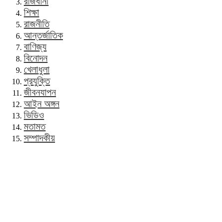
রাজধানী
শিক্ষা
রাজনীতি
আন্তর্জাতিক
বাণিজ্য
বিনোদন
খেলাধুলা
প্রযুক্তি
জীবনযাপন
আইন অঙ্গন
ভিডিও
মতামত
সম্পাদকীয়