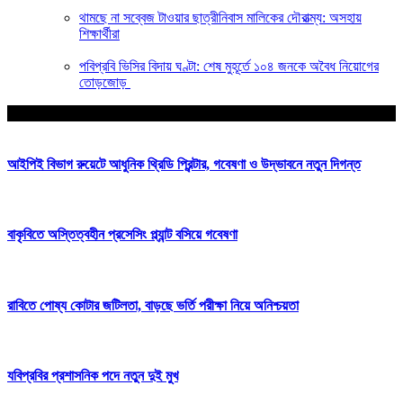
থামছে না সব্বেজ টাওয়ার ছাত্রীনিবাস মালিকের দৌরাত্ম্য: অসহায়
শিক্ষার্থীরা
পবিপ্রবি ভিসির বিদায় ঘণ্টা: শেষ মুহূর্তে ১০৪ জনকে অবৈধ নিয়োগের
তোড়জোড়
আপনার জন্য নির্বাচিত
আইপিই বিভাগ রুয়েটে আধুনিক থ্রিডি প্রিন্টার, গবেষণা ও উদ্ভাবনে নতুন দিগন্ত
বাকৃবিতে অস্তিত্বহীন প্রসেসিং প্ল্যান্ট বসিয়ে গবেষণা
রাবিতে পোষ্য কোটার জটিলতা, বাড়ছে ভর্তি পরীক্ষা নিয়ে অনিশ্চয়তা
যবিপ্রবির প্রশাসনিক পদে নতুন দুই মুখ