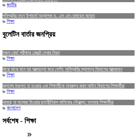
জাতীয়
পবিপ্রবির নতুন উপাচার্য অধ্যাপক ড. এস এম হেমায়েত জাহান
শিক্ষা
বুলেটিন বার্তার জনপ্রিয়
সকল বোর্ড পরীক্ষার রেজাল্ট দেখার নিয়ম
শিক্ষা
মাঝে মাঝে মনে হয় আত্মহত্যা করে ফেলি: হাবিপ্রবির স্থাপত্য বিভাগের আত্মকথন
শিক্ষা
বক্তব্য মনঃপুত না হওয়ায় এক শিক্ষার্থীকে অবরুদ্ধ করল আইন বিভাগের শিক্ষার্থীরা
শিক্ষা
থামছে না সব্বেজ টাওয়ার ছাত্রীনিবাস মালিকের দৌরাত্ম্য: অসহায় শিক্ষার্থীরা
বাংলাদেশ
সর্বশেষ - শিক্ষা