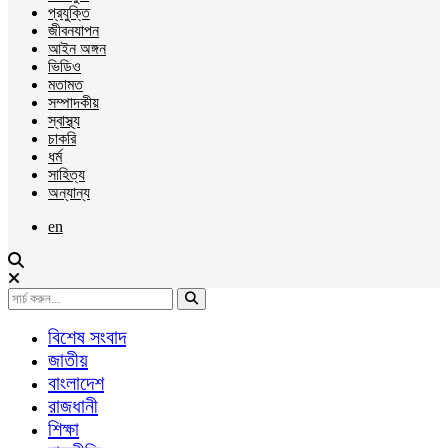
প্রযুক্তি
জীবনযাপন
আইন অঙ্গন
ভিডিও
মতামত
সম্পাদকীয়
স্বাস্থ্য
চাকরি
ধর্ম
সাহিত্য
অন্যান্য
en
বিশেষ সংবাদ
জাতীয়
বাংলাদেশ
রাজধানী
শিক্ষা