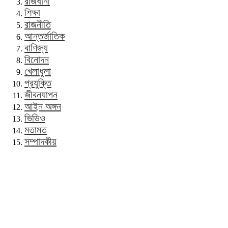
রাজধানী
শিক্ষা
রাজনীতি
আন্তর্জাতিক
বাণিজ্য
বিনোদন
খেলাধুলা
প্রযুক্তি
জীবনযাপন
আইন অঙ্গন
ভিডিও
মতামত
সম্পাদকীয়