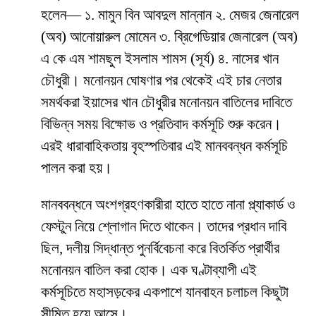
হলেন— ১. মামুন বিন আবদুল মান্নান ২. মেজর জেনারেল
(অব) আনোয়ারুল মোমেন ৩. ব্রিগেডিয়ার জেনারেল (অব)
এ কে এম শামছুল ইসলাম শামস (সূর্য) ৪. নাসের খান
চৌধুরী। মনোনয়ন ঘোষণার পর থেকেই এই চার নেতার
সমর্থকরা ইয়াসের খান চৌধুরীর মনোনয়ন বাতিলের দাবিতে
বিভিন্ন সময় বিক্ষোভ ও প্রতিবাদ কর্মসূচি শুরু করেন।
এরই ধারাবাহিকতায় বৃহস্পতিবার এই মানববন্ধন কর্মসূচি
পালন করা হয়।
মানববন্ধনে অংশগ্রহণকারীরা হাতে হাতে নানা প্ল্যাকার্ড ও
ফেস্টুন নিয়ে শ্লোগান দিতে থাকেন। তাদের প্রধান দাবি
ছিল, দলীয় সিদ্ধান্ত পুনর্বিবেচনা করে বিতর্কিত প্রার্থীর
মনোনয়ন বাতিল করা হোক। এক ঘণ্টাব্যাপী এই
কর্মসূচিতে মহাসড়কের একপাশে যানবাহন চলাচল কিছুটা
সীমিত হয়ে আসে।