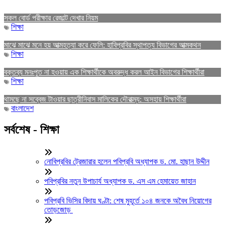
সকল বোর্ড পরীক্ষার রেজাল্ট দেখার নিয়ম
শিক্ষা
মাঝে মাঝে মনে হয় আত্মহত্যা করে ফেলি: হাবিপ্রবির স্থাপত্য বিভাগের আত্মকথন
শিক্ষা
বক্তব্য মনঃপুত না হওয়ায় এক শিক্ষার্থীকে অবরুদ্ধ করল আইন বিভাগের শিক্ষার্থীরা
শিক্ষা
থামছে না সব্বেজ টাওয়ার ছাত্রীনিবাস মালিকের দৌরাত্ম্য: অসহায় শিক্ষার্থীরা
বাংলাদেশ
সর্বশেষ - শিক্ষা
নোবিপ্রবির ট্রেজারার হলেন পবিপ্রবি অধ্যাপক ড. মো. হাছান উদ্দীন
পবিপ্রবির নতুন উপাচার্য অধ্যাপক ড. এস এম হেমায়েত জাহান
পবিপ্রবি ভিসির বিদায় ঘণ্টা: শেষ মুহূর্তে ১০৪ জনকে অবৈধ নিয়োগের
তোড়জোড়