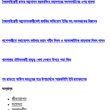
বৈষম্যবিরোধী ছাত্র আন্দোলন ময়মনসিংহ মহানগরের সদস্যসচিবের ওপর হামলা
বৈষম্যবিরোধী আন্দোলনকারীকেই হুমকির অভিযোগ ইবির সহ-সমন্বয়কের বিরুদ্ধে
নাগেশ্বরীতে যথাযোগ্য মর্যাদায় মহান শহীদ দিবস ও আন্তর্জাতিক মাতৃভাষা দিবস পালন
খানসামায় ঐতিহ্যবাহী হাডুডু খেলা দেখতে উপচে পড়া ভিড়
পদ ছাড়তে অফিস ভাংচুরের পরে উপাচার্যকে স্মারকলিপি ইবি ছাত্রদলের
অন্যান্য
জীবনযাপন
মতামত
সম্পাদকীয়