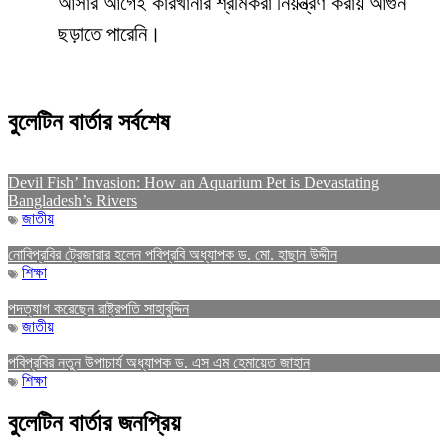
আসার আগেই কারখানার শ্রমিকরা নিয়ন্ত্রণ করায় আগুন
ছড়াতে পারেনি।
বুলেটিন বার্তার সর্বশেষ
Devil Fish’ Invasion: How an Aquarium Pet is Devastating
Bangladesh’s Rivers
জাতীয়
নোবিপ্রবির ট্রেজারার হলেন পবিপ্রবি অধ্যাপক ড. মো. হাছান উদ্দীন
শিক্ষা
পদত্যাগ করেছেন রাষ্ট্রপতি সাহাবুদ্দিন
জাতীয়
পবিপ্রবির নতুন উপাচার্য অধ্যাপক ড. এস এম হেমায়েত জাহান
শিক্ষা
বুলেটিন বার্তার জনপ্রিয়