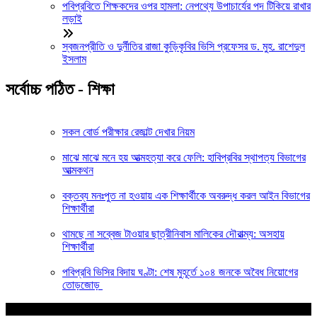
পবিপ্রবিতে শিক্ষকদের ওপর হামলা: নেপথ্যে উপাচার্যের পদ টিকিয়ে রাখার
লড়াই
স্বজনপ্রীতি ও দুর্নীতির রাজা কুড়িকৃবির ভিসি প্রফেসর ড. মুহ. রাশেদুল
ইসলাম
সর্বোচ্চ পঠিত - শিক্ষা
সকল বোর্ড পরীক্ষার রেজাল্ট দেখার নিয়ম
মাঝে মাঝে মনে হয় আত্মহত্যা করে ফেলি: হাবিপ্রবির স্থাপত্য বিভাগের
আত্মকথন
বক্তব্য মনঃপুত না হওয়ায় এক শিক্ষার্থীকে অবরুদ্ধ করল আইন বিভাগের
শিক্ষার্থীরা
থামছে না সব্বেজ টাওয়ার ছাত্রীনিবাস মালিকের দৌরাত্ম্য: অসহায়
শিক্ষার্থীরা
পবিপ্রবি ভিসির বিদায় ঘণ্টা: শেষ মুহূর্তে ১০৪ জনকে অবৈধ নিয়োগের
তোড়জোড়
আপনার জন্য নির্বাচিত