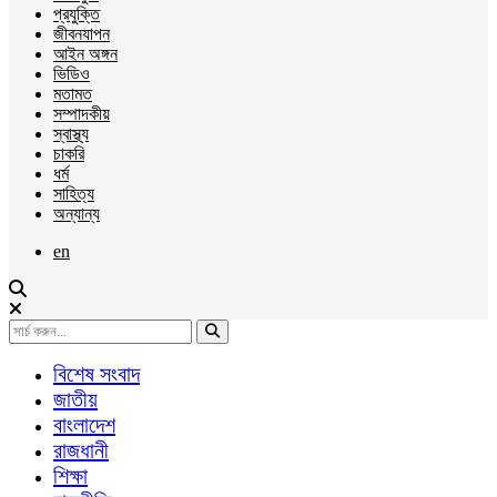
প্রযুক্তি
জীবনযাপন
আইন অঙ্গন
ভিডিও
মতামত
সম্পাদকীয়
স্বাস্থ্য
চাকরি
ধর্ম
সাহিত্য
অন্যান্য
en
বিশেষ সংবাদ
জাতীয়
বাংলাদেশ
রাজধানী
শিক্ষা