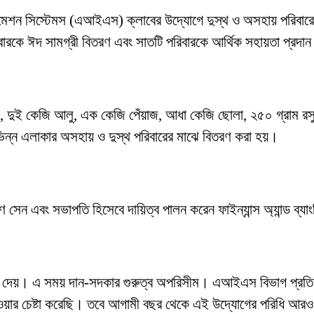
্ড ইনফরমেশন সিস্টেমস (এআইএস) ক্লাবের উদ্যোগে দুস্থ ও অসহায় পরি
ারকে ঈদ সামগ্রী বিতরণ এবং সাতটি পরিবারকে আর্থিক সহায়তা প্রদান
ল, দুই কেজি আলু, এক কেজি পেঁয়াজ, আধা কেজি ছোলা, ২৫০ গ্রাম র
িভিন্ন এলাকার অসহায় ও দুস্থ পরিবারের মাঝে বিতরণ করা হয়।
েন এবং সভাপতি হিসেবে দায়িত্ব পালন করেন ফাইন্যান্স অ্যান্ড ব্যা
া দেয়। এ সময় দান-সদকার গুরুত্ব অপরিসীম। এআইএস বিভাগ প্রতি বছর 
দেওয়ার চেষ্টা করেছি। তবে আগামী বছর থেকে এই উদ্যোগের পরিধি আরও 