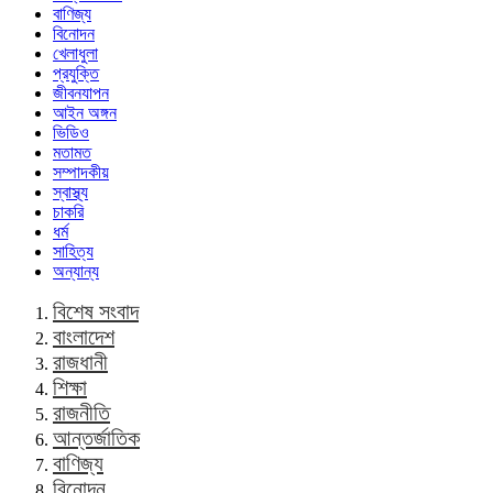
বাণিজ্য
বিনোদন
খেলাধুলা
প্রযুক্তি
জীবনযাপন
আইন অঙ্গন
ভিডিও
মতামত
সম্পাদকীয়
স্বাস্থ্য
চাকরি
ধর্ম
সাহিত্য
অন্যান্য
বিশেষ সংবাদ
বাংলাদেশ
রাজধানী
শিক্ষা
রাজনীতি
আন্তর্জাতিক
বাণিজ্য
বিনোদন