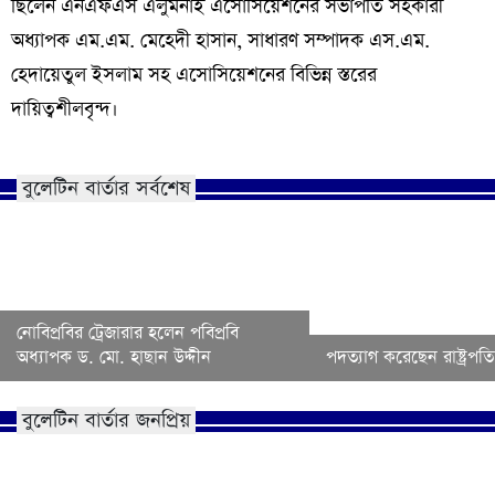
ছিলেন এনএফএস এলুমনাই এসোসিয়েশনের সভাপতি সহকারী
অধ্যাপক এম.এম. মেহেদী হাসান, সাধারণ সম্পাদক এস.এম.
হেদায়েতুল ইসলাম সহ এসোসিয়েশনের বিভিন্ন স্তরের
দায়িত্বশীলবৃন্দ।
বুলেটিন বার্তার সর্বশেষ
নোবিপ্রবির ট্রেজারার হলেন পবিপ্রবি
অধ্যাপক ড. মো. হাছান উদ্দীন
পদত্যাগ করেছেন রাষ্ট্রপতি 
বুলেটিন বার্তার জনপ্রিয়