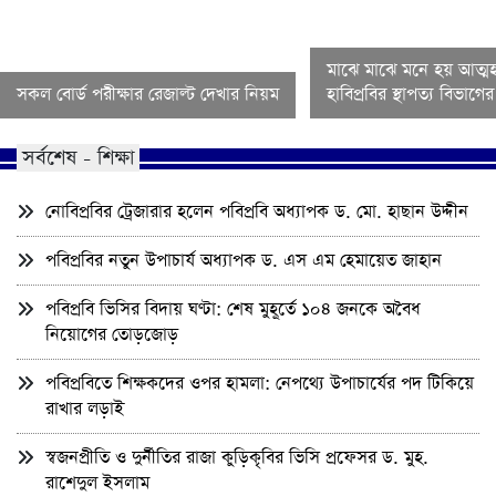
মাঝে মাঝে মনে হয় আত্মহ
সকল বোর্ড পরীক্ষার রেজাল্ট দেখার নিয়ম
হাবিপ্রবির স্থাপত্য বিভাগ
সর্বশেষ - শিক্ষা
নোবিপ্রবির ট্রেজারার হলেন পবিপ্রবি অধ্যাপক ড. মো. হাছান উদ্দীন
পবিপ্রবির নতুন উপাচার্য অধ্যাপক ড. এস এম হেমায়েত জাহান
পবিপ্রবি ভিসির বিদায় ঘণ্টা: শেষ মুহূর্তে ১০৪ জনকে অবৈধ
নিয়োগের তোড়জোড়
পবিপ্রবিতে শিক্ষকদের ওপর হামলা: নেপথ্যে উপাচার্যের পদ টিকিয়ে
রাখার লড়াই
স্বজনপ্রীতি ও দুর্নীতির রাজা কুড়িকৃবির ভিসি প্রফেসর ড. মুহ.
রাশেদুল ইসলাম