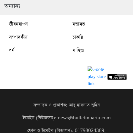
অন্যান্য
জীবনযাপন
মতামত
সম্পাদকীয়
চাকরি
ধর্ম
সাহিত্য
সম্পাদক ও প্রকাশক: আবু হাসনাত তুহিন
ইমেইল (নিউজরুম): news@bulletinbarta.com
ফোন ও ইমেইল (বিজ্ঞাপন): 01798024389;