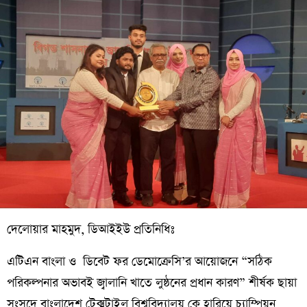
দেলোয়ার মাহমুদ, ডিআইইউ প্রতিনিধিঃ
এটিএন বাংলা ও ডিবেট ফর ডেমোক্রেসি’র আয়োজনে “সঠিক
পরিকল্পনার অভাবই জ্বালানি খাতে লুষ্ঠনের প্রধান কারণ” শীর্ষক ছায়া
সংসদে বাংলাদেশ টেক্সটাইল বিশ্ববিদ্যালয় কে হারিয়ে চ্যাম্পিয়ন