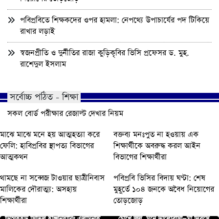
পবিপ্রবিতে শিক্ষকদের ওপর হামলা: নেপথ্যে উপাচার্যের পদ টিকিয়ে
রাখার লড়াই
স্বজনপ্রীতি ও দুর্নীতির রাজা কুড়িকৃবির ভিসি প্রফেসর ড. মুহ.
রাশেদুল ইসলাম
সর্বোচ্চ পঠিত - শিক্ষা
সকল বোর্ড পরীক্ষার রেজাল্ট দেখার নিয়ম
মাঝে মাঝে মনে হয় আত্মহত্যা করে
বক্তব্য মনঃপুত না হওয়ায় এক
ফেলি: হাবিপ্রবির স্থাপত্য বিভাগের
শিক্ষার্থীকে অবরুদ্ধ করল আইন
আত্মকথন
বিভাগের শিক্ষার্থীরা
থামছে না সব্বেজ টাওয়ার ছাত্রীনিবাস
পবিপ্রবি ভিসির বিদায় ঘণ্টা: শেষ
মালিকের দৌরাত্ম্য: অসহায়
মুহূর্তে ১০৪ জনকে অবৈধ নিয়োগের
শিক্ষার্থীরা
তোড়জোড়
ডিআইইউ সিভিল ইঞ্জিনিয়ারিং এলামনাই
চোখে জল, মনে ভালোবাসা—মা দিবসে