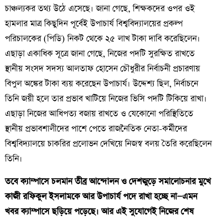
চাঞ্চল্যকর তথ্য উঠে এসেছে। জানা গেছে, শিক্ষকদের ওপর ওই
হামলার মাত্র কিছুদিন পূর্বেই উপাচার্য বিশ্ববিদ্যালয়ের প্রকল্প
পরিচালকের (পিডি) নিকট থেকে ২৫ লাখ টাকা দাবি করেছিলেন।
এছাড়া একাধিক সূত্রে জানা গেছে, নিজের পদটি সুরক্ষিত রাখতে
স্থানীয় সংসদ সদস্য আলতাফ হোসেন চৌধুরীর নির্বাচনী প্রচারণায়
বিপুল অঙ্কের টাকা ব্যয় করেছেন উপাচার্য। উদ্দেশ্য ছিল, নির্বাচনে
তিনি জয়ী হলে তার প্রভাব খাটিয়ে নিজের ভিসি পদটি টিকিয়ে রাখা।
এছাড়া নিজের আধিপত্য বজায় রাখতে ও যেকোনো পরিস্থিতিতে
স্থানীয় প্রভাবশালীদের পাশে পেতে রাজনৈতিক নেতা-কর্মীদের
বিশ্ববিদ্যালয়ে চাকরির প্রলোভন দেখিয়ে নিজস্ব বলয় তৈরি করেছিলেন
তিনি।
তবে ক্যাম্পাসে চলমান তীব্র আন্দোলন ও দেশজুড়ে সমালোচনার মুখে
কাজী রফিকুল ইসলামকে আর উপাচার্য পদে রাখা হচ্ছে না—এমন
খবর ক্যাম্পাসে ছড়িয়ে পড়েছে। আর এই সুযোগেই নিজের শেষ