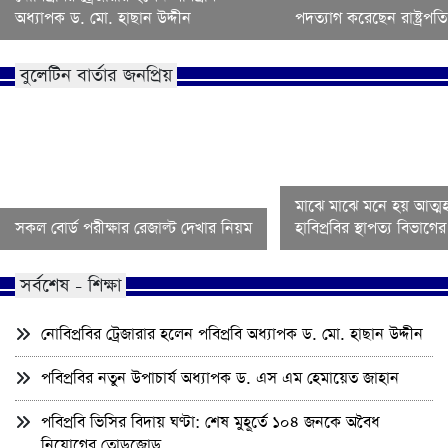
অধ্যাপক ড. মো. হাছান উদ্দীন
পদত্যাগ করেছেন রাষ্ট্রপতি 
বুলেটিন বার্তার জনপ্রিয়
মাঝে মাঝে মনে হয় আত্মহ
সকল বোর্ড পরীক্ষার রেজাল্ট দেখার নিয়ম
হাবিপ্রবির স্থাপত্য বিভাগ
সর্বশেষ - শিক্ষা
নোবিপ্রবির ট্রেজারার হলেন পবিপ্রবি অধ্যাপক ড. মো. হাছান উদ্দীন
পবিপ্রবির নতুন উপাচার্য অধ্যাপক ড. এস এম হেমায়েত জাহান
পবিপ্রবি ভিসির বিদায় ঘণ্টা: শেষ মুহূর্তে ১০৪ জনকে অবৈধ
নিয়োগের তোড়জোড়