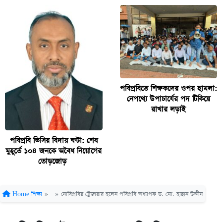
পবিপ্রবিতে শিক্ষকদের ওপর হামলা:
নেপথ্যে উপাচার্যের পদ টিকিয়ে
রাখার লড়াই
পবিপ্রবি ভিসির বিদায় ঘণ্টা: শেষ
মুহূর্তে ১০৪ জনকে অবৈধ নিয়োগের
তোড়জোড়
Home
শিক্ষা
»
»
নোবিপ্রবির ট্রেজারার হলেন পবিপ্রবি অধ্যাপক ড. মো. হাছান উদ্দীন