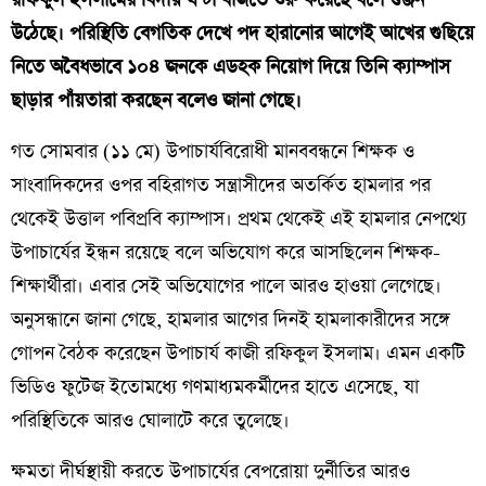
রফিকুল ইসলামের বিদায় ঘণ্টা বাজতে শুরু করেছে বলে গুঞ্জন
উঠেছে। পরিস্থিতি বেগতিক দেখে পদ হারানোর আগেই আখের গুছিয়ে
নিতে অবৈধভাবে ১০৪ জনকে এডহক নিয়োগ দিয়ে তিনি ক্যাম্পাস
ছাড়ার পাঁয়তারা করছেন বলেও জানা গেছে।
​গত সোমবার (১১ মে) উপাচার্যবিরোধী মানববন্ধনে শিক্ষক ও
সাংবাদিকদের ওপর বহিরাগত সন্ত্রাসীদের অতর্কিত হামলার পর
থেকেই উত্তাল পবিপ্রবি ক্যাম্পাস। প্রথম থেকেই এই হামলার নেপথ্যে
উপাচার্যের ইন্ধন রয়েছে বলে অভিযোগ করে আসছিলেন শিক্ষক-
শিক্ষার্থীরা। এবার সেই অভিযোগের পালে আরও হাওয়া লেগেছে।
অনুসন্ধানে জানা গেছে, হামলার আগের দিনই হামলাকারীদের সঙ্গে
গোপন বৈঠক করেছেন উপাচার্য কাজী রফিকুল ইসলাম। এমন একটি
ভিডিও ফুটেজ ইতোমধ্যে গণমাধ্যমকর্মীদের হাতে এসেছে, যা
পরিস্থিতিকে আরও ঘোলাটে করে তুলেছে।
​ক্ষমতা দীর্ঘস্থায়ী করতে উপাচার্যের বেপরোয়া দুর্নীতির আরও