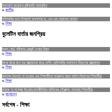
পদত্যাগ করেছেন রাষ্ট্রপতি সাহাবুদ্দিন
জাতীয়
পবিপ্রবির নতুন উপাচার্য অধ্যাপক ড. এস এম হেমায়েত জাহান
শিক্ষা
বুলেটিন বার্তার জনপ্রিয়
সকল বোর্ড পরীক্ষার রেজাল্ট দেখার নিয়ম
শিক্ষা
মাঝে মাঝে মনে হয় আত্মহত্যা করে ফেলি: হাবিপ্রবির স্থাপত্য বিভাগের আত্মকথন
শিক্ষা
বক্তব্য মনঃপুত না হওয়ায় এক শিক্ষার্থীকে অবরুদ্ধ করল আইন বিভাগের শিক্ষার্থীরা
শিক্ষা
থামছে না সব্বেজ টাওয়ার ছাত্রীনিবাস মালিকের দৌরাত্ম্য: অসহায় শিক্ষার্থীরা
বাংলাদেশ
সর্বশেষ - শিক্ষা