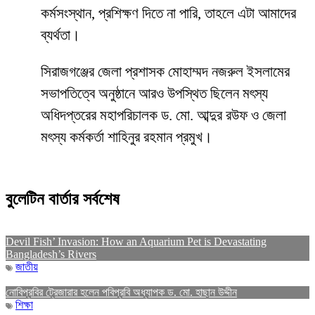
কর্মসংস্থান, প্রশিক্ষণ দিতে না পারি, তাহলে এটা আমাদের
ব্যর্থতা।
সিরাজগঞ্জের জেলা প্রশাসক মোহাম্মদ নজরুল ইসলামের
সভাপতিত্বে অনুষ্ঠানে আরও উপস্থিত ছিলেন মৎস্য
অধিদপ্তরের মহাপরিচালক ড. মো. আব্দুর রউফ ও জেলা
মৎস্য কর্মকর্তা শাহিনুর রহমান প্রমুখ।
বুলেটিন বার্তার সর্বশেষ
Devil Fish’ Invasion: How an Aquarium Pet is Devastating
Bangladesh’s Rivers
জাতীয়
নোবিপ্রবির ট্রেজারার হলেন পবিপ্রবি অধ্যাপক ড. মো. হাছান উদ্দীন
শিক্ষা