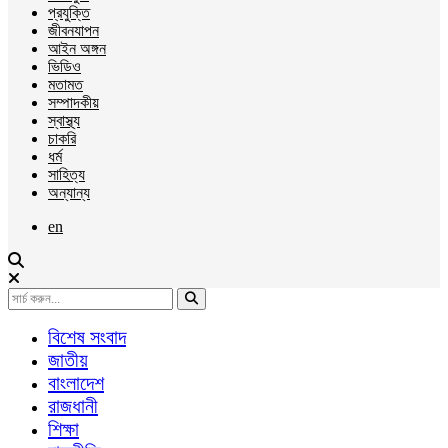
প্রযুক্তি
জীবনযাপন
আইন অঙ্গন
ভিডিও
মতামত
সম্পাদকীয়
স্বাস্থ্য
চাকরি
ধর্ম
সাহিত্য
অন্যান্য
en
বিশেষ সংবাদ
জাতীয়
বাংলাদেশ
রাজধানী
শিক্ষা