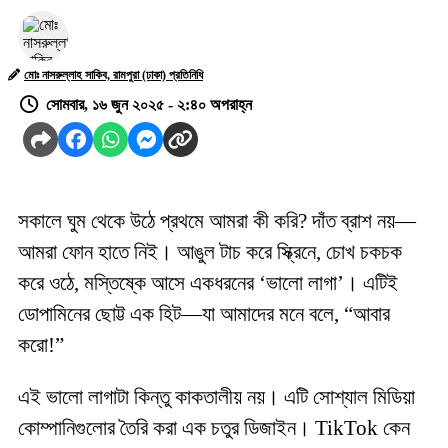
মোঃ নাসরুল্লাহ সাকিব, রামপুরা (ঢাকা) প্রতিনিধি
সোমবার, ১৬ জুন ২০২৫ - ২:৪০ অপরাহ্ন
সকালে ঘুম থেকে উঠে প্রথমে আমরা কী করি? দাঁত ব্রাশ নয়—
আমরা ফোন হাতে নিই। আঙুল টাচ করে স্ক্রিনে, চোখ চকচক
করে ওঠে, মস্তিষ্কে আসে একধরনের ‘ভালো লাগা’। এটিই
ডোপামিনের ছোট্ট এক হিট—যা আমাদের মনে বলে, “আবার
করো!”
এই ভালো লাগাটা কিন্তু কাকতালীয় নয়। এটি সোশ্যাল মিডিয়া
কোম্পানিগুলোর তৈরি করা এক চতুর ডিজাইন। TikTok কেন