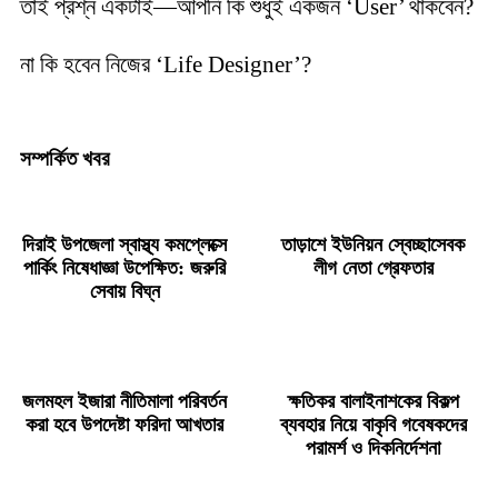
তাই প্রশ্ন একটাই—আপনি কি শুধুই একজন ‘User’ থাকবেন?
না কি হবেন নিজের ‘Life Designer’?
সম্পর্কিত খবর
দিরাই উপজেলা স্বাস্থ্য কমপ্লেক্সে
তাড়াশে ইউনিয়ন স্বেচ্ছাসেবক
পার্কিং নিষেধাজ্ঞা উপেক্ষিত: জরুরি
লীগ নেতা গ্রেফতার
সেবায় বিঘ্ন
জলমহল ইজারা নীতিমালা পরিবর্তন
ক্ষতিকর বালাইনাশকের বিকল্প
করা হবে উপদেষ্টা ফরিদা আখতার
ব্যবহার নিয়ে বাকৃবি গবেষকদের
পরামর্শ ও দিকনির্দেশনা