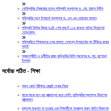
নোবিপ্রবির ট্রেজারার হলেন পবিপ্রবি অধ্যাপক ড. মো. হাছান উদ্দীন
পবিপ্রবির নতুন উপাচার্য অধ্যাপক ড. এস এম হেমায়েত জাহান
পবিপ্রবি ভিসির বিদায় ঘণ্টা: শেষ মুহূর্তে ১০৪ জনকে অবৈধ নিয়োগের
তোড়জোড়
পবিপ্রবিতে শিক্ষকদের ওপর হামলা: নেপথ্যে উপাচার্যের পদ টিকিয়ে রাখার
লড়াই
স্বজনপ্রীতি ও দুর্নীতির রাজা কুড়িকৃবির ভিসি প্রফেসর ড. মুহ. রাশেদুল
ইসলাম
সর্বোচ্চ পঠিত - শিক্ষা
সকল বোর্ড পরীক্ষার রেজাল্ট দেখার নিয়ম
মাঝে মাঝে মনে হয় আত্মহত্যা করে ফেলি: হাবিপ্রবির স্থাপত্য বিভাগের
আত্মকথন
বক্তব্য মনঃপুত না হওয়ায় এক শিক্ষার্থীকে অবরুদ্ধ করল আইন বিভাগের