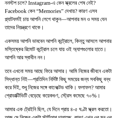
ননস্টপ চলে? Instagram-এ কেন স্ক্রলের শেষ নেই?
Facebook কেন “Memories” দেখায়? কারণ এসব
প্ল্যাটফর্মই চায় আপনি লেগে থাকুন—আপনার মন ও সময় যেন
তাদের নিয়ন্ত্রণে থাকে।
একসময় আপনি ভাববেন আপনি কন্ট্রোলে, কিন্তু আসলে আপনার
মস্তিষ্কের রিমোট কন্ট্রোল চলে যায় ওই অ্যাপগুলোর হাতে।
আপনি আর স্বাধীন নন।
তবে এখনো সময় আছে ফিরে আসার। আমি নিজের জীবনে একটা
সিদ্ধান্ত নিই—প্রতিদিন নির্দিষ্ট কিছু সময়ের জন্য সবকিছু বন্ধ
করে দিই, শুধু নিজের সঙ্গে কানেক্টেড থাকি। ফলাফল? আমার
প্রোডাক্টিভিটি বেড়েছে কয়েকগুণ, স্ট্রেস কমেছে ৭০%।
আমার এক ট্রেইনি ছিল, যে দিনে প্রায় ৪-৫ ঘণ্টা স্ক্রল করতো।
আজ সে নিজের একটা স্টার্টআপ চালাচ্ছে, কারণ এখন ওর মন ওর