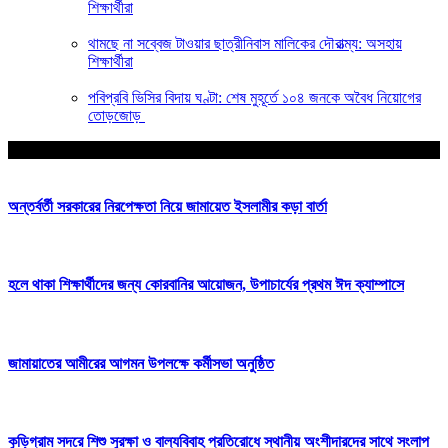
শিক্ষার্থীরা
থামছে না সব্বেজ টাওয়ার ছাত্রীনিবাস মালিকের দৌরাত্ম্য: অসহায়
শিক্ষার্থীরা
পবিপ্রবি ভিসির বিদায় ঘণ্টা: শেষ মুহূর্তে ১০৪ জনকে অবৈধ নিয়োগের
তোড়জোড়
আপনার জন্য নির্বাচিত
অন্তর্বর্তী সরকারের নিরপেক্ষতা নিয়ে জামায়েত ইসলামীর কড়া বার্তা
হলে থাকা শিক্ষার্থীদের জন্য কোরবানির আয়োজন, উপাচার্যের প্রথম ঈদ ক্যাম্পাসে
জামায়াতের আমীরের আগমন উপলক্ষে কর্মীসভা অনুষ্ঠিত
কুড়িগ্রাম সদরে শিশু সুরক্ষা ও বাল্যবিবাহ প্রতিরোধে স্থানীয় অংশীদারদের সাথে সংলাপ