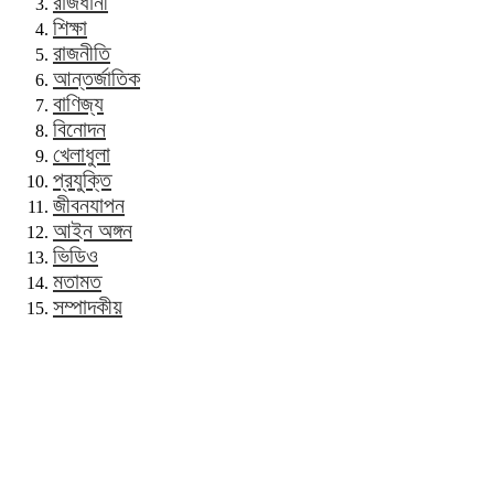
রাজধানী
শিক্ষা
রাজনীতি
আন্তর্জাতিক
বাণিজ্য
বিনোদন
খেলাধুলা
প্রযুক্তি
জীবনযাপন
আইন অঙ্গন
ভিডিও
মতামত
সম্পাদকীয়