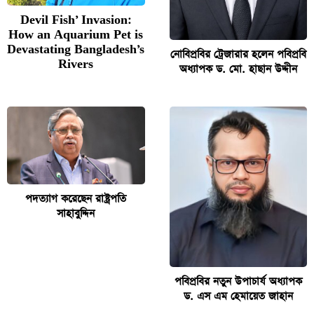
Devil Fish’ Invasion:
How an Aquarium Pet is
Devastating Bangladesh’s
নোবিপ্রবির ট্রেজারার হলেন পবিপ্রবি
Rivers
অধ্যাপক ড. মো. হাছান উদ্দীন
পদত্যাগ করেছেন রাষ্ট্রপতি
সাহাবুদ্দিন
পবিপ্রবির নতুন উপাচার্য অধ্যাপক
ড. এস এম হেমায়েত জাহান