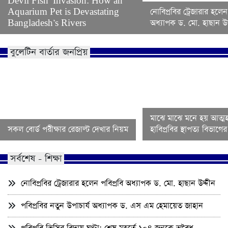
Devil Fish’ Invasion: How an
Aquarium Pet is Devastating
নোবিপ্রবির ট্রেজারার হলেন
Bangladesh’s Rivers
অধ্যাপক ড. মো. হাছান উদ
বুলেটিন বার্তার জনপ্রিয়
মাঝে মাঝে মনে হয় আত্মহ
সকল বোর্ড পরীক্ষার রেজাল্ট দেখার নিয়ম
হাবিপ্রবির স্থাপত্য বিভাগ
সর্বশেষ - শিক্ষা
নোবিপ্রবির ট্রেজারার হলেন পবিপ্রবি অধ্যাপক ড. মো. হাছান উদ্দীন
পবিপ্রবির নতুন উপাচার্য অধ্যাপক ড. এস এম হেমায়েত জাহান