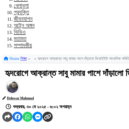
খেলাধুলা
প্রযুক্তি
জীবনযাপন
আইন অঙ্গন
ভিডিও
মতামত
সম্পাদকীয়
Home
শিক্ষা
»
»
হৃদরোগে আক্রান্ত সাবু মামার পাশে দাঁড়ালো ডিআইইউ সাংবাদিক সমিত
হৃদরোগে আক্রান্ত সাবু মামার পাশে দাঁড়াল
Delowar Mahmud
শুক্রবার, ৩০ মে ২০২৫ - ৬:০২ অপরাহ্ন