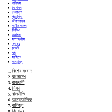
বাণিজ্য
বিনোদন
খেলাধুলা
প্রযুক্তি
জীবনযাপন
আইন অঙ্গন
ভিডিও
মতামত
সম্পাদকীয়
স্বাস্থ্য
চাকরি
ধর্ম
সাহিত্য
অন্যান্য
বিশেষ সংবাদ
বাংলাদেশ
রাজধানী
শিক্ষা
রাজনীতি
আন্তর্জাতিক
বাণিজ্য
বিনোদন