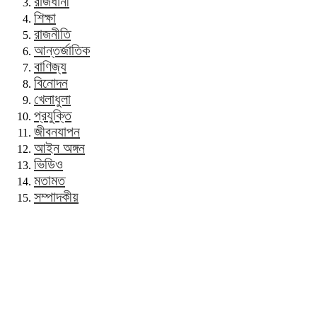
রাজধানী
শিক্ষা
রাজনীতি
আন্তর্জাতিক
বাণিজ্য
বিনোদন
খেলাধুলা
প্রযুক্তি
জীবনযাপন
আইন অঙ্গন
ভিডিও
মতামত
সম্পাদকীয়