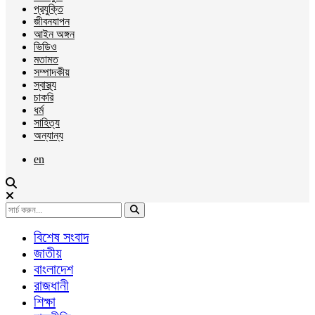
প্রযুক্তি
জীবনযাপন
আইন অঙ্গন
ভিডিও
মতামত
সম্পাদকীয়
স্বাস্থ্য
চাকরি
ধর্ম
সাহিত্য
অন্যান্য
en
বিশেষ সংবাদ
জাতীয়
বাংলাদেশ
রাজধানী
শিক্ষা