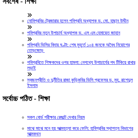
সর্বশেষ - শিক্ষা
নোবিপ্রবির ট্রেজারার হলেন পবিপ্রবি অধ্যাপক ড. মো. হাছান উদ্দীন
পবিপ্রবির নতুন উপাচার্য অধ্যাপক ড. এস এম হেমায়েত জাহান
পবিপ্রবি ভিসির বিদায় ঘণ্টা: শেষ মুহূর্তে ১০৪ জনকে অবৈধ নিয়োগের
তোড়জোড়
পবিপ্রবিতে শিক্ষকদের ওপর হামলা: নেপথ্যে উপাচার্যের পদ টিকিয়ে রাখার
লড়াই
স্বজনপ্রীতি ও দুর্নীতির রাজা কুড়িকৃবির ভিসি প্রফেসর ড. মুহ. রাশেদুল
ইসলাম
সর্বোচ্চ পঠিত - শিক্ষা
সকল বোর্ড পরীক্ষার রেজাল্ট দেখার নিয়ম
মাঝে মাঝে মনে হয় আত্মহত্যা করে ফেলি: হাবিপ্রবির স্থাপত্য বিভাগের
আত্মকথন