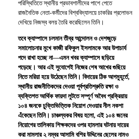
পরিস্থিতিতে স্থানীয় প্রভাবশালীদের পাশে পেতে
রাজনৈতিক নেতা-কর্মীদের বিশ্ববিদ্যালয়ে চাকরির প্রলোভন
দেখিয়ে নিজস্ব বলয় তৈরি করেছিলেন তিনি।
তবে ক্যাম্পাসে চলমান তীব্র আন্দোলন ও দেশজুড়ে
সমালোচনার মুখে কাজী রফিকুল ইসলামকে আর উপাচার্য
পদে রাখা হচ্ছে না—এমন খবর ক্যাম্পাসে ছড়িয়ে
পড়েছে। আর এই সুযোগেই নিজের শেষ আখের গুছিয়ে
নিতে মরিয়া হয়ে উঠেছেন তিনি। বিদায়ের ঠিক আগমুহূর্তে,
স্থানীয় রাজনীতিকদের দেওয়া পূর্বপ্রতিশ্রুতি রক্ষা ও
ব্যক্তিগত আর্থিক ফায়দা লুটতে সম্পূর্ণ অবৈধ প্রক্রিয়ায়
১০৪ জনকে চুক্তিভিত্তিক নিয়োগ দেওয়ার নীল নকশা
এঁকেছেন তিনি। চাঞ্চল্যকর বিষয় হলো, এই ১০৪ জনের
নিয়োগের তালিকায় শিক্ষকদের ওপর হামলার ঘটনায় দায়ের
করা মামলার ২ নম্বর আসামি বশির উদ্দিনের ছেলের নামও