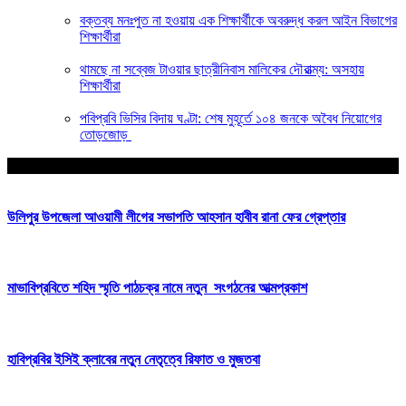
বক্তব্য মনঃপুত না হওয়ায় এক শিক্ষার্থীকে অবরুদ্ধ করল আইন বিভাগের
শিক্ষার্থীরা
থামছে না সব্বেজ টাওয়ার ছাত্রীনিবাস মালিকের দৌরাত্ম্য: অসহায়
শিক্ষার্থীরা
পবিপ্রবি ভিসির বিদায় ঘণ্টা: শেষ মুহূর্তে ১০৪ জনকে অবৈধ নিয়োগের
তোড়জোড়
আপনার জন্য নির্বাচিত
উলিপুর উপজেলা আওয়ামী লীগের সভাপতি আহসান হাবীব রানা ফের গ্রেপ্তার
মাভাবিপ্রবিতে শহিদ স্মৃতি পাঠচক্র নামে নতুন সংগঠনের আত্মপ্রকাশ
হাবিপ্রবির ইসিই ক্লাবের নতুন নেতৃত্বে রিফাত ও মুজতবা