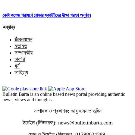
কেবি কলেজ প্রাঙ্গণে রোভার স্কাউটদের দীক্ষা গ্রহণ অনুষ্ঠান
অন্যান্য
জীবনযাপন
মতামত
সম্পাদকীয়
চাকরি
ধর্ম
সাহিত্য
Bulletin Barta is an online based news portal providing authentic
news, views and thoughts
সম্পাদক ও প্রকাশক: আবু হাসনাত তুহিন
ইমেইল (নিউজরুম): news@bulletinbarta.com
ফোন ও ইমেইল (বিজ্ঞাপন): 01798024389;