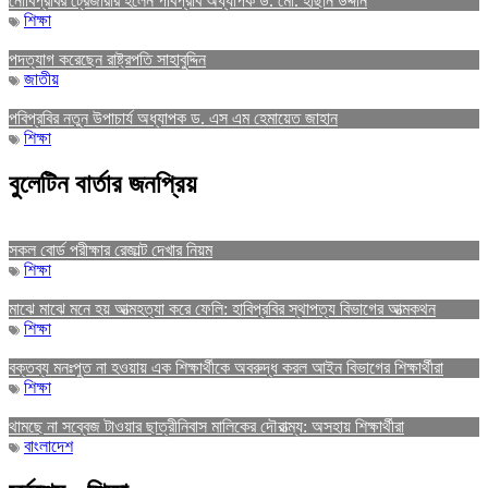
নোবিপ্রবির ট্রেজারার হলেন পবিপ্রবি অধ্যাপক ড. মো. হাছান উদ্দীন
শিক্ষা
পদত্যাগ করেছেন রাষ্ট্রপতি সাহাবুদ্দিন
জাতীয়
পবিপ্রবির নতুন উপাচার্য অধ্যাপক ড. এস এম হেমায়েত জাহান
শিক্ষা
বুলেটিন বার্তার জনপ্রিয়
সকল বোর্ড পরীক্ষার রেজাল্ট দেখার নিয়ম
শিক্ষা
মাঝে মাঝে মনে হয় আত্মহত্যা করে ফেলি: হাবিপ্রবির স্থাপত্য বিভাগের আত্মকথন
শিক্ষা
বক্তব্য মনঃপুত না হওয়ায় এক শিক্ষার্থীকে অবরুদ্ধ করল আইন বিভাগের শিক্ষার্থীরা
শিক্ষা
থামছে না সব্বেজ টাওয়ার ছাত্রীনিবাস মালিকের দৌরাত্ম্য: অসহায় শিক্ষার্থীরা
বাংলাদেশ