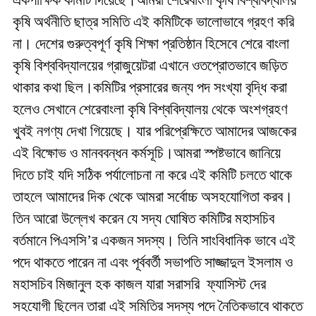
একপাক্ষিক কমিটি দিয়েছে।আমরা শেরেবাংলা কৃষি বিশ্ববিদ্যালয়
কৃষি অর্থনীতি ছাত্র সমিতি এই কমিটিকে ভালোভাবে গ্রহণ করি
না। দেশের গুরুত্বপূর্ণ কৃষি শিক্ষা প্রতিষ্ঠান হিসেবে শেরে বাংলা
কৃষি বিশ্ববিদ্যালয়ের গ্রাজুয়েটরা এখানে ওতপ্রোতভাবে জড়িত
থাকার কথা ছিল।কমিটির প্রসারের জন্য পদ সংখ্যা বৃদ্ধি করা
হলেও সেখানে শেরেবাংলা কৃষি বিশ্ববিদ্যালয় থেকে অংশগ্রহণ
খুবই নগণ্য দেখা গিয়েছে। যার পরিপ্রেক্ষিতে আমাদের আজকের
এই বিক্ষোভ ও মানববন্ধন কর্মসূচি।আমরা স্পষ্টভাবে জানিয়ে
দিতে চাই যদি সঠিক পর্যালোচনা না করে এই কমিটি চলতে থাকে
তাহলে আমাদের দিক থেকে আমরা সর্বোচ্চ অসহযোগিতা করব।
তিন আরো উল্লেখ করেন যে সদ্য ঘোষিত কমিটির মহাসচিব
বর্তমানে পিএসসি’র একজন সদস্য। তিনি সাংবিধানিক ভাবে এই
পদে থাকতে পারেন না এবং পূর্ববর্তী সভাপতি সাজ্জাদুল ইসলাম ও
মহাসচিব মিজানুল হক কাজল যারা সরাসরি ফ্যাসিস্ট দের
সহযোগী ছিলেন তারা এই সমিতির সদস্য পদে নৈতিকভাবে থাকতে