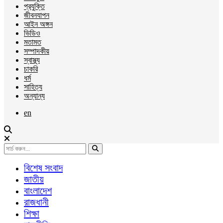
প্রযুক্তি
জীবনযাপন
আইন অঙ্গন
ভিডিও
মতামত
সম্পাদকীয়
স্বাস্থ্য
চাকরি
ধর্ম
সাহিত্য
অন্যান্য
en
বিশেষ সংবাদ
জাতীয়
বাংলাদেশ
রাজধানী
শিক্ষা