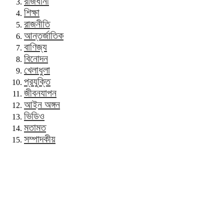
রাজধানী
শিক্ষা
রাজনীতি
আন্তর্জাতিক
বাণিজ্য
বিনোদন
খেলাধুলা
প্রযুক্তি
জীবনযাপন
আইন অঙ্গন
ভিডিও
মতামত
সম্পাদকীয়