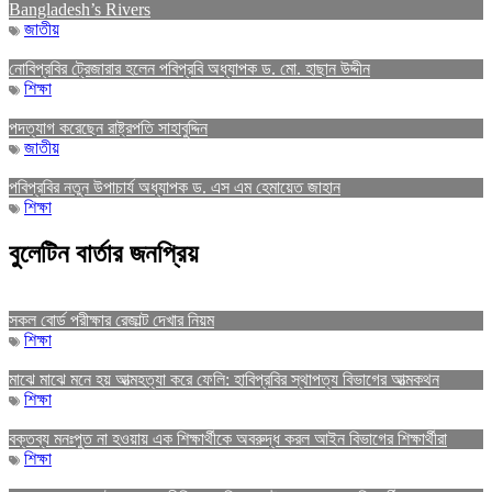
Bangladesh’s Rivers
জাতীয়
নোবিপ্রবির ট্রেজারার হলেন পবিপ্রবি অধ্যাপক ড. মো. হাছান উদ্দীন
শিক্ষা
পদত্যাগ করেছেন রাষ্ট্রপতি সাহাবুদ্দিন
জাতীয়
পবিপ্রবির নতুন উপাচার্য অধ্যাপক ড. এস এম হেমায়েত জাহান
শিক্ষা
বুলেটিন বার্তার জনপ্রিয়
সকল বোর্ড পরীক্ষার রেজাল্ট দেখার নিয়ম
শিক্ষা
মাঝে মাঝে মনে হয় আত্মহত্যা করে ফেলি: হাবিপ্রবির স্থাপত্য বিভাগের আত্মকথন
শিক্ষা
বক্তব্য মনঃপুত না হওয়ায় এক শিক্ষার্থীকে অবরুদ্ধ করল আইন বিভাগের শিক্ষার্থীরা
শিক্ষা