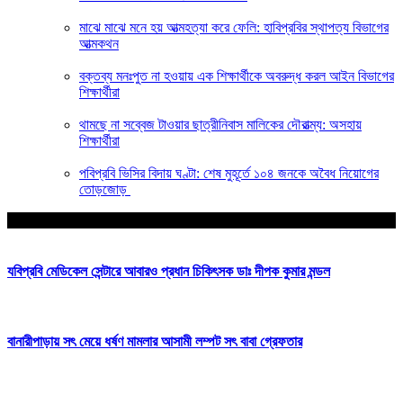
মাঝে মাঝে মনে হয় আত্মহত্যা করে ফেলি: হাবিপ্রবির স্থাপত্য বিভাগের
আত্মকথন
বক্তব্য মনঃপুত না হওয়ায় এক শিক্ষার্থীকে অবরুদ্ধ করল আইন বিভাগের
শিক্ষার্থীরা
থামছে না সব্বেজ টাওয়ার ছাত্রীনিবাস মালিকের দৌরাত্ম্য: অসহায়
শিক্ষার্থীরা
পবিপ্রবি ভিসির বিদায় ঘণ্টা: শেষ মুহূর্তে ১০৪ জনকে অবৈধ নিয়োগের
তোড়জোড়
আপনার জন্য নির্বাচিত
যবিপ্রবি মেডিকেল সেন্টারে আবারও প্রধান চিকিৎসক ডাঃ দীপক কুমার মন্ডল
বানারীপাড়ায় সৎ মেয়ে ধর্ষণ মামলার আসামী লম্পট সৎ বাবা গ্রেফতার