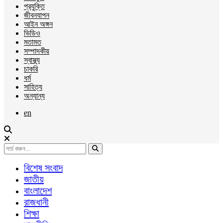
প্রযুক্তি
জীবনযাপন
আইন অঙ্গন
ভিডিও
মতামত
সম্পাদকীয়
স্বাস্থ্য
চাকরি
ধর্ম
সাহিত্য
অন্যান্য
en
বিশেষ সংবাদ
জাতীয়
বাংলাদেশ
রাজধানী
শিক্ষা