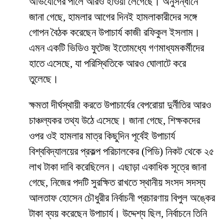
অভিযোগের পালে আরও হাওয়া লেগেছে। অনুসন্ধানে
জানা গেছে, হামলার আগের দিনই হামলাকারীদের সঙ্গে
গোপন বৈঠক করেছেন উপাচার্য কাজী রফিকুল ইসলাম।
এমন একটি ভিডিও ফুটেজ ইতোমধ্যে গণমাধ্যমকর্মীদের
হাতে এসেছে, যা পরিস্থিতিকে আরও ঘোলাটে করে
তুলেছে।
​ক্ষমতা দীর্ঘস্থায়ী করতে উপাচার্যের বেপরোয়া দুর্নীতির আরও
চাঞ্চল্যকর তথ্য উঠে এসেছে। জানা গেছে, শিক্ষকদের
ওপর ওই হামলার মাত্র কিছুদিন পূর্বেই উপাচার্য
বিশ্ববিদ্যালয়ের প্রকল্প পরিচালকের (পিডি) নিকট থেকে ২৫
লাখ টাকা দাবি করেছিলেন। এছাড়া একাধিক সূত্রে জানা
গেছে, নিজের পদটি সুরক্ষিত রাখতে স্থানীয় সংসদ সদস্য
আলতাফ হোসেন চৌধুরীর নির্বাচনী প্রচারণায় বিপুল অঙ্কের
টাকা ব্যয় করেছেন উপাচার্য। উদ্দেশ্য ছিল, নির্বাচনে তিনি