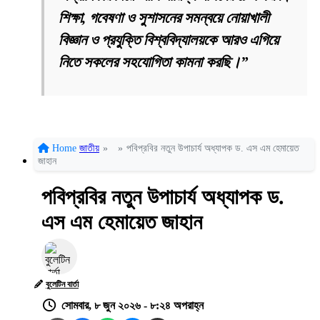
শিক্ষা, গবেষণা ও সুশাসনের সমন্বয়ে নোয়াখালী
বিজ্ঞান ও প্রযুক্তি বিশ্ববিদ্যালয়কে আরও এগিয়ে
নিতে সকলের সহযোগিতা কামনা করছি।”
Home
জাতীয়
»
»
পবিপ্রবির নতুন উপাচার্য অধ্যাপক ড. এস এম হেমায়েত
জাহান
পবিপ্রবির নতুন উপাচার্য অধ্যাপক ড.
এস এম হেমায়েত জাহান
বুলেটিন বার্তা
সোমবার, ৮ জুন ২০২৬ - ৮:২৪ অপরাহ্ন