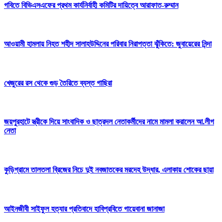
গবিতে বিভিএসএফের প্রথম কার্যনির্বাহী কমিটির দায়িত্বে আরাফাত-রুম্মান
আওয়ামী হামলায় নিহত শহীদ সালাহউদ্দিনের পরিবার নিরাপত্তা ঝুঁকিতে: জুবায়েরের নিন্দা
খেজুরের রস থেকে গুড় তৈরিতে ব্যস্ত গাছিরা
জয়পুরহাটে স্ত্রীকে দিয়ে সাংবাদিক ও ছাত্রদল নেতাকর্মীদের নামে মামলা করালেন আ.লীগ
নেতা
কুড়িগ্রামে তালতলা ব্রিজের নিচে দুই নবজাতকের মরদেহ উদ্ধার, এলাকায় শোকের ছায়া
আইনজীবী সাইফুল হত্যার প্রতিবাদে হাবিপ্রবিতে গায়েবানা জানাজা