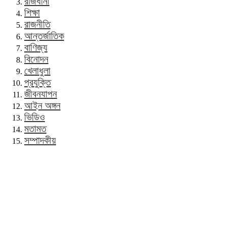
রাজধানী
শিক্ষা
রাজনীতি
আন্তর্জাতিক
বাণিজ্য
বিনোদন
খেলাধুলা
প্রযুক্তি
জীবনযাপন
আইন অঙ্গন
ভিডিও
মতামত
সম্পাদকীয়