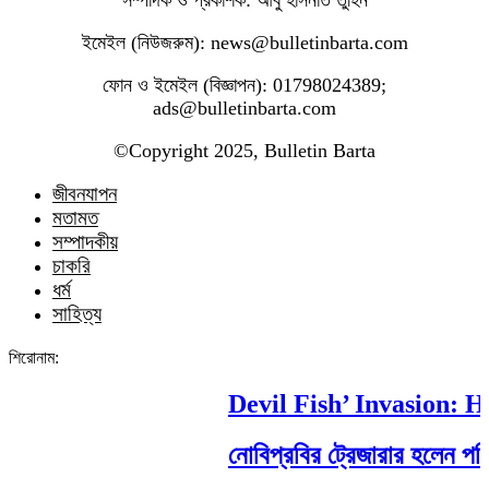
সম্পাদক ও প্রকাশক: আবু হাসনাত তুহিন
ইমেইল (নিউজরুম): news@bulletinbarta.com
ফোন ও ইমেইল (বিজ্ঞাপন): 01798024389;
ads@bulletinbarta.com
©️Copyright 2025, Bulletin Barta
জীবনযাপন
মতামত
সম্পাদকীয়
চাকরি
ধর্ম
সাহিত্য
শিরোনাম:
Devil Fish’ Invasion: Ho
নোবিপ্রবির ট্রেজারার হলেন পবিপ্র