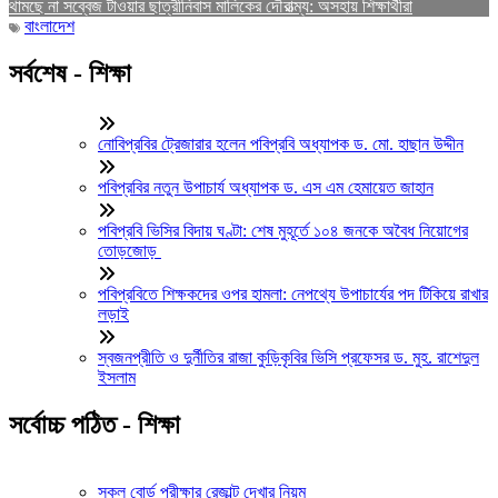
থামছে না সব্বেজ টাওয়ার ছাত্রীনিবাস মালিকের দৌরাত্ম্য: অসহায় শিক্ষার্থীরা
বাংলাদেশ
সর্বশেষ - শিক্ষা
নোবিপ্রবির ট্রেজারার হলেন পবিপ্রবি অধ্যাপক ড. মো. হাছান উদ্দীন
পবিপ্রবির নতুন উপাচার্য অধ্যাপক ড. এস এম হেমায়েত জাহান
পবিপ্রবি ভিসির বিদায় ঘণ্টা: শেষ মুহূর্তে ১০৪ জনকে অবৈধ নিয়োগের
তোড়জোড়
পবিপ্রবিতে শিক্ষকদের ওপর হামলা: নেপথ্যে উপাচার্যের পদ টিকিয়ে রাখার
লড়াই
স্বজনপ্রীতি ও দুর্নীতির রাজা কুড়িকৃবির ভিসি প্রফেসর ড. মুহ. রাশেদুল
ইসলাম
সর্বোচ্চ পঠিত - শিক্ষা
সকল বোর্ড পরীক্ষার রেজাল্ট দেখার নিয়ম