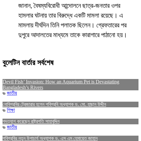
জানান, বৈষম্যবিরোধী আন্দোলনে ছাত্র-জনতার ওপর
হামলার ঘটনায় তার বিরুদ্ধে একটি মামলা রয়েছে। এ
মামলায় দীর্ঘদিন তিনি পলাতক ছিলেন। গ্রেফতারের পর
দুপুরে আদালতের মাধ্যমে তাকে কারাগারে পাঠানো হয়।
বুলেটিন বার্তার সর্বশেষ
Devil Fish’ Invasion: How an Aquarium Pet is Devastating
Bangladesh’s Rivers
জাতীয়
নোবিপ্রবির ট্রেজারার হলেন পবিপ্রবি অধ্যাপক ড. মো. হাছান উদ্দীন
শিক্ষা
পদত্যাগ করেছেন রাষ্ট্রপতি সাহাবুদ্দিন
জাতীয়
পবিপ্রবির নতুন উপাচার্য অধ্যাপক ড. এস এম হেমায়েত জাহান