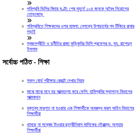
পবিপ্রবি ভিসির বিদায় ঘণ্টা: শেষ মুহূর্তে ১০৪ জনকে অবৈধ নিয়োগের
তোড়জোড়
পবিপ্রবিতে শিক্ষকদের ওপর হামলা: নেপথ্যে উপাচার্যের পদ টিকিয়ে রাখার
লড়াই
স্বজনপ্রীতি ও দুর্নীতির রাজা কুড়িকৃবির ভিসি প্রফেসর ড. মুহ. রাশেদুল
ইসলাম
সর্বোচ্চ পঠিত - শিক্ষা
সকল বোর্ড পরীক্ষার রেজাল্ট দেখার নিয়ম
মাঝে মাঝে মনে হয় আত্মহত্যা করে ফেলি: হাবিপ্রবির স্থাপত্য বিভাগের
আত্মকথন
বক্তব্য মনঃপুত না হওয়ায় এক শিক্ষার্থীকে অবরুদ্ধ করল আইন বিভাগের
শিক্ষার্থীরা
থামছে না সব্বেজ টাওয়ার ছাত্রীনিবাস মালিকের দৌরাত্ম্য: অসহায়
শিক্ষার্থীরা