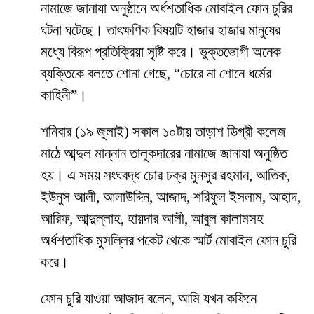
নামাজে জানাযা অনুষ্ঠানে অর্ধশতাধিক মোবাইল ফোন চুরির
ঘটনা ঘটেছে। তাৎক্ষণিক বিষয়টি হাজার হাজার মানুষের
মধ্যে বিরূপ প্রতিক্রিয়া সৃষ্টি করে। ভুক্তভোগী অনেক
ব্যক্তিকে বলতে শোনা গেছে, “চোরে না শোনে ধর্মের
কাহিনী”।
শনিবার (১৯ জুলাই) সকাল ১০টায় তাড়াশ ডিগ্রী কলেজ
মাঠে আব্দুল মান্নান তালুকদারের নামাজে জানাযা অনুষ্ঠিত
হয়। এ সময় সংঘবদ্ধ চোর চক্র মুনসুর রহমান, আতিক,
ইউনুস আলী, আলাউদ্দিন, আজাদ, শরিফুল ইসলাম, আহাদ,
আরিফ, আব্দুল্লাহ, হায়দার আলী, আবুল কালামসহ
অর্ধশতাধিক মুসল্লির পকেট থেকে স্মার্ট মোবাইল ফোন চুরি
করে।
ফোন চুরি যাওয়া আজাদ বলেন, আমি যখন কফিনে