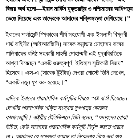
বিজয় অর্থ হলো—ইরান মার্কিন যুক্তরাষ্ট্র ও পশ্চিমাদের আধিপত্য
ভেঙে দিয়েছে এবং তাদেরকে আমাদের শক্তিমত্তা দেখিয়েছে।”
ইরানের পার্লামেন্ট স্পিকারের শীর্ষ সহযোগী এবং ইসলামী বিপ্লবী
গার্ড বাহিনীর (আইআরজিসি) সাবেক কমান্ডার মোহাম্মদ বাঘের
গালিবাফের ঘনিষ্ঠ সহকারী মাহদী মোহাম্মদী এই যুদ্ধবিরতিকে
আখ্যা দিয়েছেন “একটি গুরুত্বপূর্ণ, ইতিহাস সৃষ্টিকারী বিজয়”
হিসেবে। এক্স-এ (সাবেক টুইটার) দেওয়া পোস্টে তিনি লেখেন,
“একটি নতুন যুগ শুরু হয়েছে।”
এদিকে ইরানের পারমাণবিক কর্মসূচির বিষয়ে স্পষ্ট বার্তা দিয়েছেন
দেশটির পারমাণবিক শক্তি সংস্থার মুখপাত্র বেহরুজ
কামালভান্দি। রাষ্ট্রীয় টেলিভিশনে তিনি বলেন, “অন্যদের বোঝা
উচিত, কেউ আমাদের পারমাণবিক কর্মসূচি নির্মূল করতে পারবে
না। আমাদের যে সক্ষমতা রয়েছে তা বিবেচনায় নিয়ে বলা যায়—