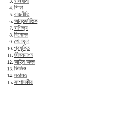
রাজধানী
শিক্ষা
রাজনীতি
আন্তর্জাতিক
বাণিজ্য
বিনোদন
খেলাধুলা
প্রযুক্তি
জীবনযাপন
আইন অঙ্গন
ভিডিও
মতামত
সম্পাদকীয়