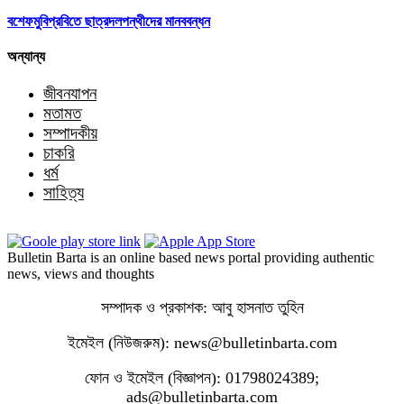
বশেফমুবিপ্রবিতে ছাত্রদলপন্থীদের মানববন্ধন
অন্যান্য
জীবনযাপন
মতামত
সম্পাদকীয়
চাকরি
ধর্ম
সাহিত্য
Bulletin Barta is an online based news portal providing authentic
news, views and thoughts
সম্পাদক ও প্রকাশক: আবু হাসনাত তুহিন
ইমেইল (নিউজরুম): news@bulletinbarta.com
ফোন ও ইমেইল (বিজ্ঞাপন): 01798024389;
ads@bulletinbarta.com