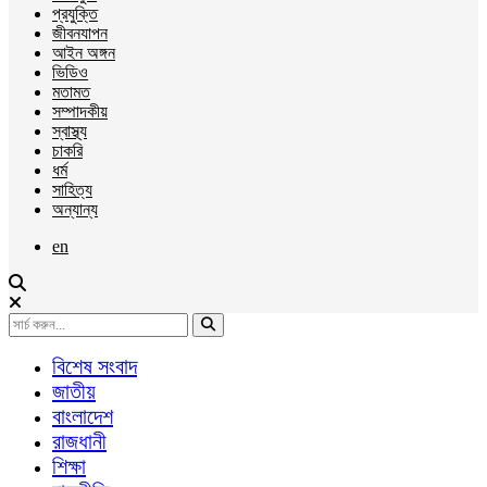
প্রযুক্তি
জীবনযাপন
আইন অঙ্গন
ভিডিও
মতামত
সম্পাদকীয়
স্বাস্থ্য
চাকরি
ধর্ম
সাহিত্য
অন্যান্য
en
বিশেষ সংবাদ
জাতীয়
বাংলাদেশ
রাজধানী
শিক্ষা