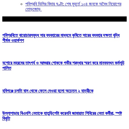
পবিপ্রবি ভিসির বিদায় ঘণ্টা: শেষ মুহূর্তে ১০৪ জনকে অবৈধ নিয়োগের
তোড়জোড়
আপনার জন্য নির্বাচিত
পবিপ্রবিতে বায়োচারসমৃদ্ধ সার ব্যবহারের মাধ্যমে কৃষিতে সারের ব্যবহার দক্ষতা বৃদ্ধি
শীর্ষক ওয়ার্কশপ
যশোরে মহরমের তাৎপর্য ও আশুরার শোককে গভীর শ্রদ্ধার স্মরণ করে মানববন্ধন কর্মসূচি
পালিত
হবিগঞ্জে চলতি বাস থেকে ফেলে দেওয়া হলো অচেতন ২ যাত্রীকে
উল্লাপাড়ায় বিএনপি নেতাকে হাতুড়িপেটা করেননি জামায়াত শিবিরের নেতা কর্মীরা, স্পষ্ট
বিবৃতি