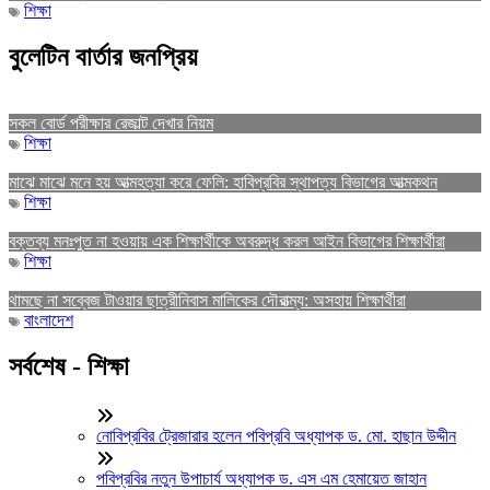
শিক্ষা
বুলেটিন বার্তার জনপ্রিয়
সকল বোর্ড পরীক্ষার রেজাল্ট দেখার নিয়ম
শিক্ষা
মাঝে মাঝে মনে হয় আত্মহত্যা করে ফেলি: হাবিপ্রবির স্থাপত্য বিভাগের আত্মকথন
শিক্ষা
বক্তব্য মনঃপুত না হওয়ায় এক শিক্ষার্থীকে অবরুদ্ধ করল আইন বিভাগের শিক্ষার্থীরা
শিক্ষা
থামছে না সব্বেজ টাওয়ার ছাত্রীনিবাস মালিকের দৌরাত্ম্য: অসহায় শিক্ষার্থীরা
বাংলাদেশ
সর্বশেষ - শিক্ষা
নোবিপ্রবির ট্রেজারার হলেন পবিপ্রবি অধ্যাপক ড. মো. হাছান উদ্দীন
পবিপ্রবির নতুন উপাচার্য অধ্যাপক ড. এস এম হেমায়েত জাহান