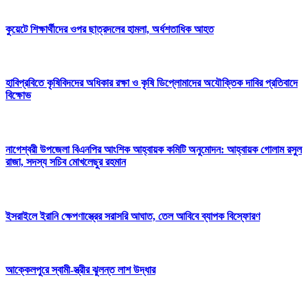
কুয়েটে শিক্ষার্থীদের ওপর ছাত্রদলের হামলা, অর্ধশতাধিক আহত
হাবিপ্রবিতে কৃষিবিদদের অধিকার রক্ষা ও কৃষি ডিপ্লোমাদের অযৌক্তিক দাবির প্রতিবাদে
বিক্ষোভ
নাগেশ্বরী উপজেলা বিএনপির আংশিক আহ্বায়ক কমিটি অনুমোদন: আহ্বায়ক গোলাম রসুল
রাজা, সদস্য সচিব মোখলেছুর রহমান
ইসরাইলে ইরানি ক্ষেপণাস্ত্রের সরাসরি আঘাত, তেল আবিবে ব্যাপক বিস্ফোরণ
আক্কেলপুরে স্বামী-স্ত্রীর ঝুলন্ত লাশ উদ্ধার