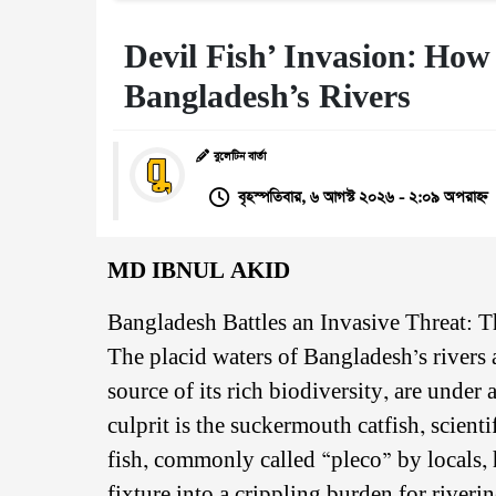
Devil Fish’ Invasion: How
Bangladesh’s Rivers
বুলেটিন বার্তা
বৃহস্পতিবার, ৬ আগস্ট ২০২৬ - ২:০৯ অপরাহ্ন
MD IBNUL AKID
Bangladesh Battles an Invasive Threat: 
The placid waters of Bangladesh’s rivers a
source of its rich biodiversity, are under
culprit is the suckermouth catfish, scie
fish, commonly called “pleco” by locals,
fixture into a crippling burden for river