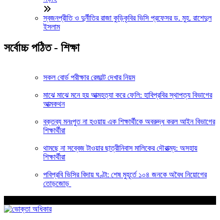
স্বজনপ্রীতি ও দুর্নীতির রাজা কুড়িকৃবির ভিসি প্রফেসর ড. মুহ. রাশেদুল
ইসলাম
সর্বোচ্চ পঠিত - শিক্ষা
সকল বোর্ড পরীক্ষার রেজাল্ট দেখার নিয়ম
মাঝে মাঝে মনে হয় আত্মহত্যা করে ফেলি: হাবিপ্রবির স্থাপত্য বিভাগের
আত্মকথন
বক্তব্য মনঃপুত না হওয়ায় এক শিক্ষার্থীকে অবরুদ্ধ করল আইন বিভাগের
শিক্ষার্থীরা
থামছে না সব্বেজ টাওয়ার ছাত্রীনিবাস মালিকের দৌরাত্ম্য: অসহায়
শিক্ষার্থীরা
পবিপ্রবি ভিসির বিদায় ঘণ্টা: শেষ মুহূর্তে ১০৪ জনকে অবৈধ নিয়োগের
তোড়জোড়
আপনার জন্য নির্বাচিত