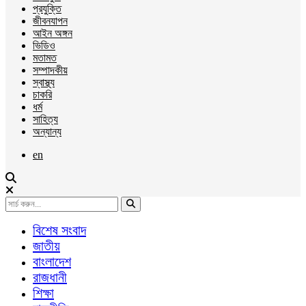
প্রযুক্তি
জীবনযাপন
আইন অঙ্গন
ভিডিও
মতামত
সম্পাদকীয়
স্বাস্থ্য
চাকরি
ধর্ম
সাহিত্য
অন্যান্য
en
বিশেষ সংবাদ
জাতীয়
বাংলাদেশ
রাজধানী
শিক্ষা