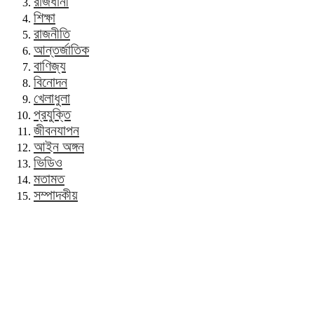
রাজধানী
শিক্ষা
রাজনীতি
আন্তর্জাতিক
বাণিজ্য
বিনোদন
খেলাধুলা
প্রযুক্তি
জীবনযাপন
আইন অঙ্গন
ভিডিও
মতামত
সম্পাদকীয়