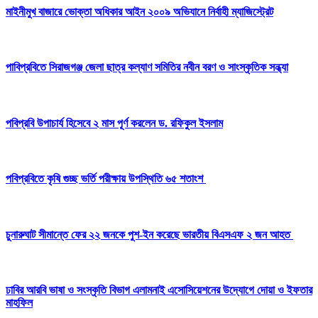
মাইনীমুখ বাজারে ভোক্তা অধিকার আইন ২০০৯ অভিযানে নির্বাহী ম্যাজিস্ট্রেট
পাবিপ্রবিতে সিরাজগঞ্জ জেলা ছাত্র কল্যাণ সমিতির নবীন বরণ ও সাংস্কৃতিক সন্ধ্যা
পবিপ্রবি উপাচার্য হিসেবে ২ মাস পূর্ণ করলেন ড. রফিকুল ইসলাম
পবিপ্রবিতে কৃষি গুচ্ছ ভর্তি পরীক্ষায় উপস্থিতি ৬৫ শতাংশ
চুনারুঘাট সীমান্তে ফের ২২ জনকে পুশ-ইন করেছে ভারতীয় বিএসএফ ২ জন আহত
ঢাবির আরবি ভাষা ও সংস্কৃতি বিভাগ এলামনাই এসোসিয়েশনের উদ্যোগে দোয়া ও ইফতার
মাহফিল