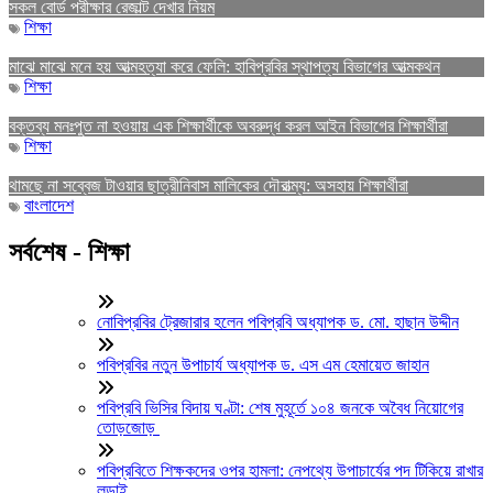
সকল বোর্ড পরীক্ষার রেজাল্ট দেখার নিয়ম
শিক্ষা
মাঝে মাঝে মনে হয় আত্মহত্যা করে ফেলি: হাবিপ্রবির স্থাপত্য বিভাগের আত্মকথন
শিক্ষা
বক্তব্য মনঃপুত না হওয়ায় এক শিক্ষার্থীকে অবরুদ্ধ করল আইন বিভাগের শিক্ষার্থীরা
শিক্ষা
থামছে না সব্বেজ টাওয়ার ছাত্রীনিবাস মালিকের দৌরাত্ম্য: অসহায় শিক্ষার্থীরা
বাংলাদেশ
সর্বশেষ - শিক্ষা
নোবিপ্রবির ট্রেজারার হলেন পবিপ্রবি অধ্যাপক ড. মো. হাছান উদ্দীন
পবিপ্রবির নতুন উপাচার্য অধ্যাপক ড. এস এম হেমায়েত জাহান
পবিপ্রবি ভিসির বিদায় ঘণ্টা: শেষ মুহূর্তে ১০৪ জনকে অবৈধ নিয়োগের
তোড়জোড়
পবিপ্রবিতে শিক্ষকদের ওপর হামলা: নেপথ্যে উপাচার্যের পদ টিকিয়ে রাখার
লড়াই