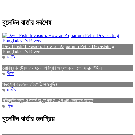
বুলেটিন বার্তার সর্বশেষ
Devil Fish’ Invasion: How an Aquarium Pet is Devastating
Bangladesh’s Rivers
জাতীয়
নোবিপ্রবির ট্রেজারার হলেন পবিপ্রবি অধ্যাপক ড. মো. হাছান উদ্দীন
শিক্ষা
পদত্যাগ করেছেন রাষ্ট্রপতি সাহাবুদ্দিন
জাতীয়
পবিপ্রবির নতুন উপাচার্য অধ্যাপক ড. এস এম হেমায়েত জাহান
শিক্ষা
বুলেটিন বার্তার জনপ্রিয়