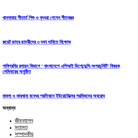
খানসামায় শীতার্ত শিশু ও বৃদ্ধরা পেলেন শীতবস্ত্র
রুয়েট ছাত্র ছাত্রীদের ৩ দফা দাবিতে বিক্ষোভ
পাবিপ্রবির রসায়ন বিভাগে ‘ বাংলাদেশে এপিআই ডিপেন্ডেন্সি-অপরচুনিটি’ বিষয়ক
সেমিনারের অনুষ্ঠিত
মামলা ও কারখানা বন্ধের প্রতিবাদে ইউরোটেক্সের শ্রমিকদের অবরোধ
অন্যান্য
জীবনযাপন
মতামত
সম্পাদকীয়