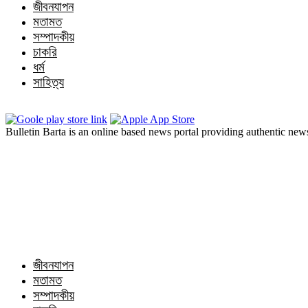
জীবনযাপন
মতামত
সম্পাদকীয়
চাকরি
ধর্ম
সাহিত্য
Bulletin Barta is an online based news portal providing authentic ne
জীবনযাপন
মতামত
সম্পাদকীয়