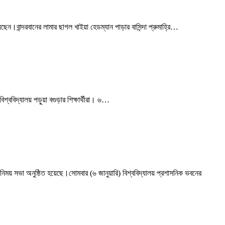
য়েছেন।বান্দরবানের লামার ছাগল খাইয়া হেডম্যান পাড়ার বাসিন্দা প্রুমাহ্রি…
িশ্ববিদ্যালয় পড়ুয়া বগুড়ার শিক্ষার্থীরা। ৬…
বিনিময় সভা অনুষ্ঠিত হয়েছে।সোমবার (৬ জানুয়ারি) বিশ্ববিদ্যালয় প্রশাসনিক ভবনের