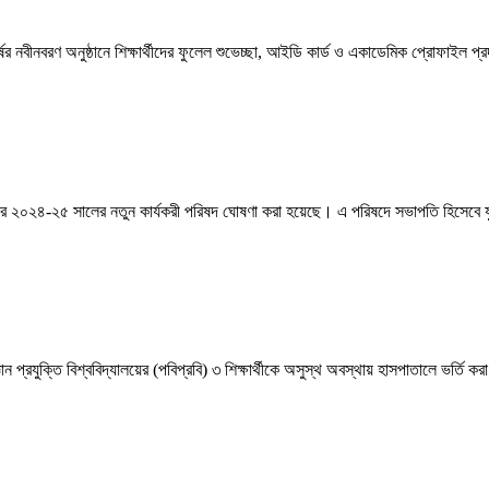
াবর্ষের নবীনবরণ অনুষ্ঠানে শিক্ষার্থীদের ফুলেল শুভেচ্ছা, আইডি কার্ড ও একাডেমিক প্রোফাই
োসিয়েশনের ২০২৪-২৫ সালের নতুন কার্যকরী পরিষদ ঘোষণা করা হয়েছে। এ পরিষদে সভাপতি হিসেবে
্ঞান প্রযুক্তি বিশ্ববিদ্যালয়ের (পবিপ্রবি) ৩ শিক্ষার্থীকে অসুস্থ অবস্থায় হাসপাতালে ভর্ত