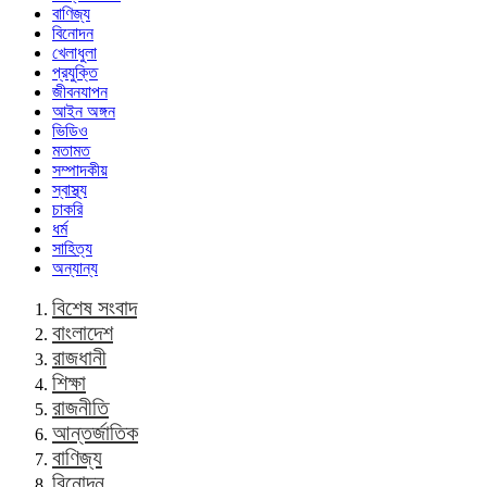
বাণিজ্য
বিনোদন
খেলাধুলা
প্রযুক্তি
জীবনযাপন
আইন অঙ্গন
ভিডিও
মতামত
সম্পাদকীয়
স্বাস্থ্য
চাকরি
ধর্ম
সাহিত্য
অন্যান্য
বিশেষ সংবাদ
বাংলাদেশ
রাজধানী
শিক্ষা
রাজনীতি
আন্তর্জাতিক
বাণিজ্য
বিনোদন