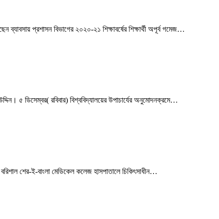
েছেন ব্যাবসায় প্রশাসন বিভাগের ২০২০-২১ শিক্ষাবর্ষের শিক্ষার্থী অপূর্ব গমেজ…
 উদ্দিন। ৫ ডিসেম্বর( রবিবার) বিশ্ববিদ্যালয়ের উপাচার্যের অনুমোদনক্রমে…
 অবস্থায় বরিশাল শের-ই-বাংলা মেডিকেল কলেজ হাসপাতালে চিকিৎসাধীন…