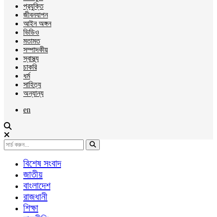
প্রযুক্তি
জীবনযাপন
আইন অঙ্গন
ভিডিও
মতামত
সম্পাদকীয়
স্বাস্থ্য
চাকরি
ধর্ম
সাহিত্য
অন্যান্য
en
বিশেষ সংবাদ
জাতীয়
বাংলাদেশ
রাজধানী
শিক্ষা