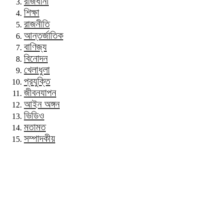
রাজধানী
শিক্ষা
রাজনীতি
আন্তর্জাতিক
বাণিজ্য
বিনোদন
খেলাধুলা
প্রযুক্তি
জীবনযাপন
আইন অঙ্গন
ভিডিও
মতামত
সম্পাদকীয়