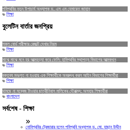
পবিপ্রবির নতুন উপাচার্য অধ্যাপক ড. এস এম হেমায়েত জাহান
শিক্ষা
বুলেটিন বার্তার জনপ্রিয়
সকল বোর্ড পরীক্ষার রেজাল্ট দেখার নিয়ম
শিক্ষা
মাঝে মাঝে মনে হয় আত্মহত্যা করে ফেলি: হাবিপ্রবির স্থাপত্য বিভাগের আত্মকথন
শিক্ষা
বক্তব্য মনঃপুত না হওয়ায় এক শিক্ষার্থীকে অবরুদ্ধ করল আইন বিভাগের শিক্ষার্থীরা
শিক্ষা
থামছে না সব্বেজ টাওয়ার ছাত্রীনিবাস মালিকের দৌরাত্ম্য: অসহায় শিক্ষার্থীরা
বাংলাদেশ
সর্বশেষ - শিক্ষা
নোবিপ্রবির ট্রেজারার হলেন পবিপ্রবি অধ্যাপক ড. মো. হাছান উদ্দীন