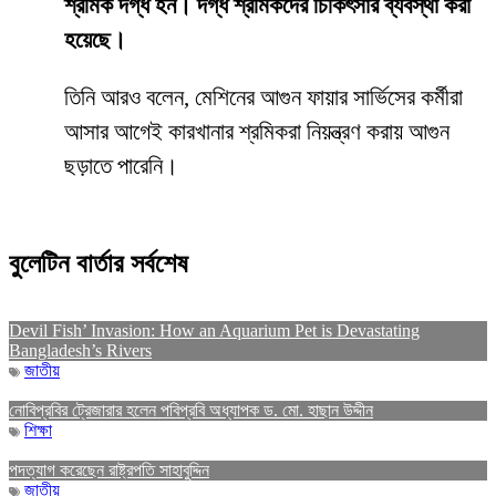
শ্রমিক দগ্ধ হন। দগ্ধ শ্রমিকদের চিকিৎসার ব্যবস্থা করা
হয়েছে।
তিনি আরও বলেন, মেশিনের আগুন ফায়ার সার্ভিসের কর্মীরা
আসার আগেই কারখানার শ্রমিকরা নিয়ন্ত্রণ করায় আগুন
ছড়াতে পারেনি।
বুলেটিন বার্তার সর্বশেষ
Devil Fish’ Invasion: How an Aquarium Pet is Devastating
Bangladesh’s Rivers
জাতীয়
নোবিপ্রবির ট্রেজারার হলেন পবিপ্রবি অধ্যাপক ড. মো. হাছান উদ্দীন
শিক্ষা
পদত্যাগ করেছেন রাষ্ট্রপতি সাহাবুদ্দিন
জাতীয়