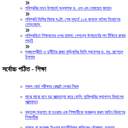
পবিপ্রবির নতুন উপাচার্য অধ্যাপক ড. এস এম হেমায়েত জাহান
পবিপ্রবি ভিসির বিদায় ঘণ্টা: শেষ মুহূর্তে ১০৪ জনকে অবৈধ নিয়োগের
তোড়জোড়
পবিপ্রবিতে শিক্ষকদের ওপর হামলা: নেপথ্যে উপাচার্যের পদ টিকিয়ে রাখার
লড়াই
স্বজনপ্রীতি ও দুর্নীতির রাজা কুড়িকৃবির ভিসি প্রফেসর ড. মুহ. রাশেদুল
ইসলাম
সর্বোচ্চ পঠিত - শিক্ষা
সকল বোর্ড পরীক্ষার রেজাল্ট দেখার নিয়ম
মাঝে মাঝে মনে হয় আত্মহত্যা করে ফেলি: হাবিপ্রবির স্থাপত্য বিভাগের
আত্মকথন
বক্তব্য মনঃপুত না হওয়ায় এক শিক্ষার্থীকে অবরুদ্ধ করল আইন বিভাগের
শিক্ষার্থীরা
থামছে না সব্বেজ টাওয়ার ছাত্রীনিবাস মালিকের দৌরাত্ম্য: অসহায়