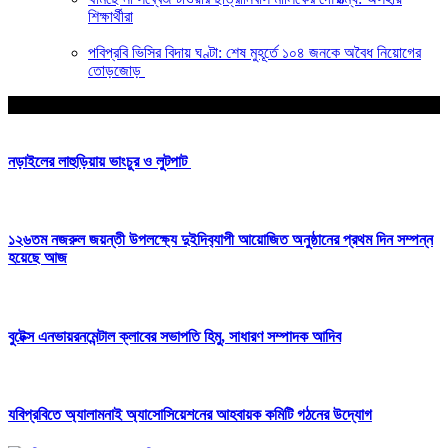
শিক্ষার্থীরা
পবিপ্রবি ভিসির বিদায় ঘণ্টা: শেষ মুহূর্তে ১০৪ জনকে অবৈধ নিয়োগের
তোড়জোড়
আপনার জন্য নির্বাচিত
নড়াইলের লাহুড়িয়ায় ভাংচুর ও লুটপাট
১২৬তম নজরুল জয়ন্তী উপলক্ষ‍্যে দুইদিব‍্যাপী আয়োজিত অনুষ্ঠানের প্রথম দিন সম্পন্ন
হয়েছে আজ
বুটেক্স এনভায়রনমেন্টাল ক্লাবের সভাপতি হিমু, সাধারণ সম্পাদক আদিব
যবিপ্রবিতে অ্যালামনাই অ্যাসোসিয়েশনের আহবায়ক কমিটি গঠনের উদ্যোগ