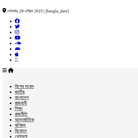
সোমবার, 28 এপ্রিল 2025 | [bangla_date]
বিশেষ সংবাদ
জাতীয়
বাংলাদেশ
রাজধানী
শিক্ষা
রাজনীতি
আন্তর্জাতিক
বাণিজ্য
বিনোদন
খেলাধুলা