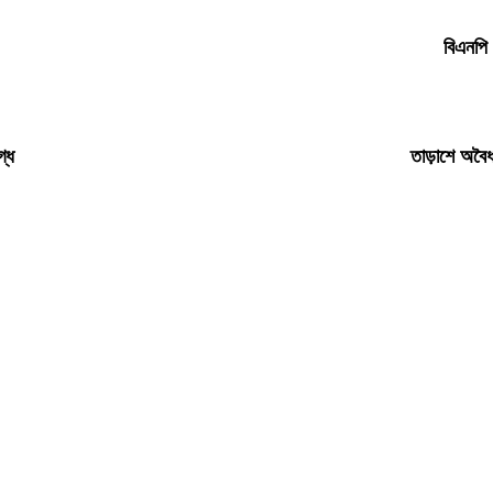
বিএনপি 
গ্ধ
তাড়াশে অবৈধ