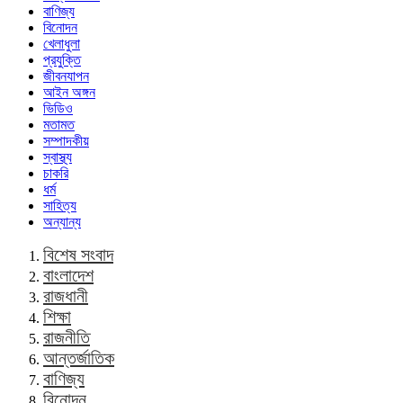
বাণিজ্য
বিনোদন
খেলাধুলা
প্রযুক্তি
জীবনযাপন
আইন অঙ্গন
ভিডিও
মতামত
সম্পাদকীয়
স্বাস্থ্য
চাকরি
ধর্ম
সাহিত্য
অন্যান্য
বিশেষ সংবাদ
বাংলাদেশ
রাজধানী
শিক্ষা
রাজনীতি
আন্তর্জাতিক
বাণিজ্য
বিনোদন