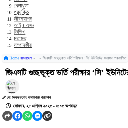
খেলাধুলা
প্রযুক্তি
জীবনযাপন
আইন অঙ্গন
ভিডিও
মতামত
সম্পাদকীয়
Home
বাংলাদেশ
»
»
জিএসটি গুচ্ছভূক্ত ভর্তি পরীক্ষার ‘সি’ ইউনিটের ফলাফল প্রকাশিত
জিএসটি গুচ্ছভূক্ত ভর্তি পরীক্ষার ‘সি’ ইউনি
মো: জিসান রহমান, মাভাবিপ্রবি প্রতিনিধি
সোমবার, ২৮ এপ্রিল ২০২৫ - ৬:০৫ অপরাহ্ন