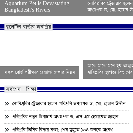
Aquarium Pet is Devastating
নোবিপ্রবির ট্রেজারার হলেন
Bangladesh’s Rivers
অধ্যাপক ড. মো. হাছান উদ
বুলেটিন বার্তার জনপ্রিয়
মাঝে মাঝে মনে হয় আত্মহ
সকল বোর্ড পরীক্ষার রেজাল্ট দেখার নিয়ম
হাবিপ্রবির স্থাপত্য বিভাগ
সর্বশেষ - শিক্ষা
নোবিপ্রবির ট্রেজারার হলেন পবিপ্রবি অধ্যাপক ড. মো. হাছান উদ্দীন
পবিপ্রবির নতুন উপাচার্য অধ্যাপক ড. এস এম হেমায়েত জাহান
পবিপ্রবি ভিসির বিদায় ঘণ্টা: শেষ মুহূর্তে ১০৪ জনকে অবৈধ