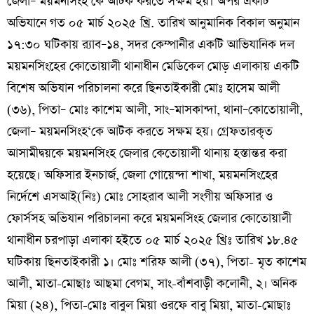
জেলা– ময়মনসিংহ‘কে আটক করতে সক্ষম হয়। অপর একটি
অভিযানে গত ০৫ মার্চ ২০২৫ খ্রি. তারিখ আনুমানিক বিকাল অনুমান
১৭:৩০ ঘটিকায় র‌্যাব–১৪, সদর কেম্পানীর একটি আভিযানিক দল
ময়মনসিংহের কোতোয়ালী থানাধীন মেডিকেল মোড় এলাকায় একটি
বিশেষ অভিযান পরিচালনা করে ছিনতাইকারী মোঃ হাসেম আলী
(৩৬), পিতা– মোঃ কাশেম আলী, সাং–মাসকান্দা, থানা–কোতোয়ালী,
জেলা– ময়মনসিংহ‘কে আটক করতে সক্ষম হয়। গ্রেফতারকৃত
আসামীদ্বয়কে ময়মনসিংহ জেলার কেতোয়ালী থানায় হস্তান্তর করা
হয়েছে। অফিসার ইনচার্জ, জেলা গোয়েন্দা শাখা, ময়মনসিংহের
নির্দেশে এসআই(নিঃ) মোঃ সোহরাব আলী সংগীয় অফিসার ও
ফোর্সসহ অভিযান পরিচালনা করে ময়মনসিংহ জেলার কোতোয়ালী
থানাধীন চরপাড়া এলাকা হইতে ০৫ মার্চ ২০২৫ খ্রিঃ তারিখ ১৮.৪৫
ঘটিকায় ছিনতাইকারী ১। মোঃ শরিফ আলী (৩৭), পিতা- মৃত কাশেম
আলী, মাতা-মোছাঃ আছমা বেগম, সাং-বাঁশবাড়ী কলোনী, ২। অনিক
মিয়া (২৪), পিতা-মোঃ বাবুল মিয়া ওরফে বাবু মিয়া, মাতা-মোছাঃ