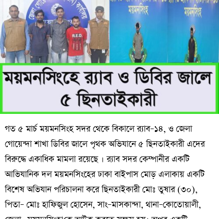
গত ৫ মার্চ ময়মনসিংহ সদর থেকে বিকালে র‌্যাব–১৪, ও জেলা
গোয়েন্দা শাখা ডিবির জালে পৃথক অভিযানে ৫ ছিনতাইকারী এদের
বিরুদ্ধে একাধিক মামলা রয়েছে । র‌্যাব সদর কেম্পানীর একটি
আভিযানিক দল ময়মনসিংহের ঢাকা বাইপাস মোড় এলাকায় একটি
বিশেষ অভিযান পরিচালনা করে ছিনতাইকারী মোঃ তুষার (৩০),
পিতা– মোঃ হাফিজুল হোসেন, সাং–মাসকান্দা, থানা–কোতোয়ালী,