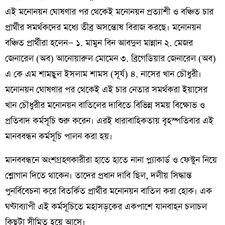
এই মনোনয়ন ঘোষণার পর থেকেই মনোনয়ন প্রত্যাশী ও বঞ্চিত চার
প্রার্থীর সমর্থকদের মধ্যে তীব্র অসন্তোষ বিরাজ করছে। মনোনয়ন
বঞ্চিত প্রার্থীরা হলেন— ১. মামুন বিন আবদুল মান্নান ২. মেজর
জেনারেল (অব) আনোয়ারুল মোমেন ৩. ব্রিগেডিয়ার জেনারেল (অব)
এ কে এম শামছুল ইসলাম শামস (সূর্য) ৪. নাসের খান চৌধুরী।
মনোনয়ন ঘোষণার পর থেকেই এই চার নেতার সমর্থকরা ইয়াসের
খান চৌধুরীর মনোনয়ন বাতিলের দাবিতে বিভিন্ন সময় বিক্ষোভ ও
প্রতিবাদ কর্মসূচি শুরু করেন। এরই ধারাবাহিকতায় বৃহস্পতিবার এই
মানববন্ধন কর্মসূচি পালন করা হয়।
মানববন্ধনে অংশগ্রহণকারীরা হাতে হাতে নানা প্ল্যাকার্ড ও ফেস্টুন নিয়ে
শ্লোগান দিতে থাকেন। তাদের প্রধান দাবি ছিল, দলীয় সিদ্ধান্ত
পুনর্বিবেচনা করে বিতর্কিত প্রার্থীর মনোনয়ন বাতিল করা হোক। এক
ঘণ্টাব্যাপী এই কর্মসূচিতে মহাসড়কের একপাশে যানবাহন চলাচল
কিছুটা সীমিত হয়ে আসে।