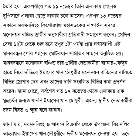
তৈরি হয়। একপর্যায়ে গত ১১ নভেম্বর তিনি এলাকায় গেলেও
চুপিসারে এলাকা ছেড়ে ঢাকায় চলে আসেন। এরপর ১৩ নভেম্বর
সকালে ময়মনসিংহ-কিশোরগঞ্জ মহাসড়কের নান্দাইল সদরে
মনোনয়ন বঞ্চিত প্রার্থীর অনুসারীরা প্রতিবাদী সমাবেশ করেন। সেদিন
বেলা ১২টা থেকে শুরু হয়ে দুপুর ১টা পর্যন্ত প্রায় ঘণ্টাব্যাপী এই
মানববন্ধন পৌর শহরের মোটরযান সমিতির সামনে অনুষ্ঠিত হয়।
মানববন্ধনে মনোনয়ন বঞ্চিত চার প্রার্থীর নেতাকর্মীরা ব্যানার-ফেস্টুন
হাতে নিয়ে দাঁড়িয়ে ইয়াসের খান চৌধুরীর মনোনয়ন বাতিলের দাবিতে
বিভিন্ন স্লোগান দেন এবং তাদের দাবি সংবলিত বিভিন্ন কথা প্রদর্শন
করেন। জানা গেছে, সর্বশেষ গত ১৭ নভেম্বর থেকে এলাকায় এক
মুহুর্তের জন্যও যাননি ইয়াসের খান চৌধুরী। এজন্য স্থানীয় নেতাকর্মীরা
চরম বিব্রত ও ক্ষুব্ধ বলে জানান।
জানা যায়, ময়মনসিংহ-৯ আসনে বিএনপি থেকে উপজেলা বিএনপির
আহ্বায়ক ইয়াসের খান চৌধুরীকে দলীয় মনোনয়ন দেওয়া হয়। তবে