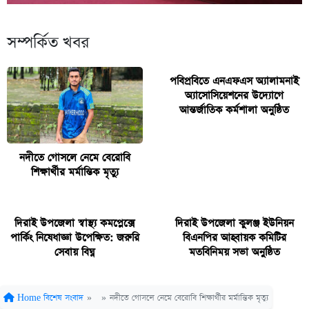
সম্পর্কিত খবর
পবিপ্রবিতে এনএফএস অ্যালামনাই
অ্যাসোসিয়েশনের উদ্যোগে
আন্তর্জাতিক কর্মশালা অনুষ্ঠিত
নদীতে গোসলে নেমে বেরোবি
শিক্ষার্থীর মর্মান্তিক মৃত্যু
দিরাই উপজেলা স্বাস্থ্য কমপ্লেক্সে
দিরাই উপজেলা কুলঞ্জ ইউনিয়ন
পার্কিং নিষেধাজ্ঞা উপেক্ষিত: জরুরি
বিএনপির আহ্বায়ক কমিটির
সেবায় বিঘ্ন
মতবিনিময় সভা অনুষ্ঠিত
Home
বিশেষ সংবাদ
»
»
নদীতে গোসলে নেমে বেরোবি শিক্ষার্থীর মর্মান্তিক মৃত্যু