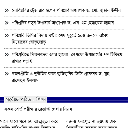
নোবিপ্রবির ট্রেজারার হলেন পবিপ্রবি অধ্যাপক ড. মো. হাছান উদ্দীন
পবিপ্রবির নতুন উপাচার্য অধ্যাপক ড. এস এম হেমায়েত জাহান
পবিপ্রবি ভিসির বিদায় ঘণ্টা: শেষ মুহূর্তে ১০৪ জনকে অবৈধ
নিয়োগের তোড়জোড়
পবিপ্রবিতে শিক্ষকদের ওপর হামলা: নেপথ্যে উপাচার্যের পদ টিকিয়ে
রাখার লড়াই
স্বজনপ্রীতি ও দুর্নীতির রাজা কুড়িকৃবির ভিসি প্রফেসর ড. মুহ.
রাশেদুল ইসলাম
সর্বোচ্চ পঠিত - শিক্ষা
সকল বোর্ড পরীক্ষার রেজাল্ট দেখার নিয়ম
মাঝে মাঝে মনে হয় আত্মহত্যা করে
বক্তব্য মনঃপুত না হওয়ায় এক