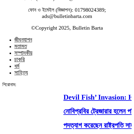
ফোন ও ইমেইল (বিজ্ঞাপন): 01798024389;
ads@bulletinbarta.com
©️Copyright 2025, Bulletin Barta
জীবনযাপন
মতামত
সম্পাদকীয়
চাকরি
ধর্ম
সাহিত্য
শিরোনাম:
Devil Fish’ Invasion: How
নোবিপ্রবির ট্রেজারার হলেন পবিপ্র
পদত্যাগ করেছেন রাষ্ট্রপতি সাহাবুদ্দ