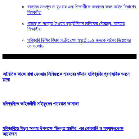
বক্তব্য মনঃপুত না হওয়ায় এক শিক্ষার্থীকে অবরুদ্ধ করল আইন বিভাগের
শিক্ষার্থীরা
থামছে না সব্বেজ টাওয়ার ছাত্রীনিবাস মালিকের দৌরাত্ম্য: অসহায়
শিক্ষার্থীরা
পবিপ্রবি ভিসির বিদায় ঘণ্টা: শেষ মুহূর্তে ১০৪ জনকে অবৈধ নিয়োগের
তোড়জোড়
আপনার জন্য নির্বাচিত
অনৈতিক কাজে বাধা দেওয়ায় সিনিয়রকে মারধরের ঘটনায় হাবিপ্রবির প্রশাসনিক ভবনে
তালা
যবিপ্রবিতে আইনজীবী সাইফুলের গায়েবানা জানাজা
যবিপ্রবিতে ঈদুল আযহা উপলক্ষে ‘উন্নত মমশির’-এর কোরবানি ও মধ্যাহ্নভোজ
আয়োজন