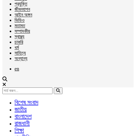
প্রযুক্তি
জীবনযাপন
আইন অঙ্গন
ভিডিও
মতামত
সম্পাদকীয়
স্বাস্থ্য
চাকরি
ধর্ম
সাহিত্য
অন্যান্য
en
বিশেষ সংবাদ
জাতীয়
বাংলাদেশ
রাজধানী
শিক্ষা