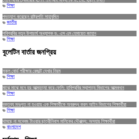
শিক্ষা
পদত্যাগ করেছেন রাষ্ট্রপতি সাহাবুদ্দিন
জাতীয়
পবিপ্রবির নতুন উপাচার্য অধ্যাপক ড. এস এম হেমায়েত জাহান
শিক্ষা
বুলেটিন বার্তার জনপ্রিয়
সকল বোর্ড পরীক্ষার রেজাল্ট দেখার নিয়ম
শিক্ষা
মাঝে মাঝে মনে হয় আত্মহত্যা করে ফেলি: হাবিপ্রবির স্থাপত্য বিভাগের আত্মকথন
শিক্ষা
বক্তব্য মনঃপুত না হওয়ায় এক শিক্ষার্থীকে অবরুদ্ধ করল আইন বিভাগের শিক্ষার্থীরা
শিক্ষা
থামছে না সব্বেজ টাওয়ার ছাত্রীনিবাস মালিকের দৌরাত্ম্য: অসহায় শিক্ষার্থীরা
বাংলাদেশ