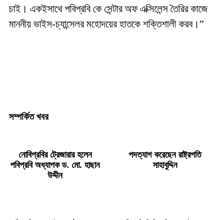
চাই। একইসাথে পবিপ্রবি কে সেন্টার অফ এক্সিলেন্স তৈরির কাজে
মাননীয় ভাইস-চ্যান্সেলর মহোদয়ের হাতকে শক্তিশালী করব।”
সম্পর্কিত খবর
নোবিপ্রবির ট্রেজারার হলেন
পদত্যাগ করেছেন রাষ্ট্রপতি
পবিপ্রবি অধ্যাপক ড. মো. হাছান
সাহাবুদ্দিন
উদ্দীন