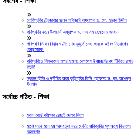
সর্বশেষ - শিক্ষা
নোবিপ্রবির ট্রেজারার হলেন পবিপ্রবি অধ্যাপক ড. মো. হাছান উদ্দীন
পবিপ্রবির নতুন উপাচার্য অধ্যাপক ড. এস এম হেমায়েত জাহান
পবিপ্রবি ভিসির বিদায় ঘণ্টা: শেষ মুহূর্তে ১০৪ জনকে অবৈধ নিয়োগের
তোড়জোড়
পবিপ্রবিতে শিক্ষকদের ওপর হামলা: নেপথ্যে উপাচার্যের পদ টিকিয়ে রাখার
লড়াই
স্বজনপ্রীতি ও দুর্নীতির রাজা কুড়িকৃবির ভিসি প্রফেসর ড. মুহ. রাশেদুল
ইসলাম
সর্বোচ্চ পঠিত - শিক্ষা
সকল বোর্ড পরীক্ষার রেজাল্ট দেখার নিয়ম
মাঝে মাঝে মনে হয় আত্মহত্যা করে ফেলি: হাবিপ্রবির স্থাপত্য বিভাগের
আত্মকথন