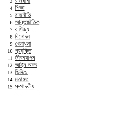
রাজধানী
শিক্ষা
রাজনীতি
আন্তর্জাতিক
বাণিজ্য
বিনোদন
খেলাধুলা
প্রযুক্তি
জীবনযাপন
আইন অঙ্গন
ভিডিও
মতামত
সম্পাদকীয়