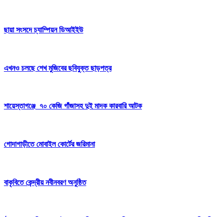
ছায়া সংসদে চ্যাম্পিয়ন ডিআইইউ
এখনও চলছে শেখ মুজিবের ছবিযুক্ত ছাড়পত্র
শায়েস্তাগঞ্জে ৭০ কেজি গাঁজাসহ দুই মাদক কারবারি আটক
গোদাগাড়ীতে মোবাইল কোর্টের জরিমানা
বাকৃবিতে কেন্দ্রীয় নবীনবরণ অনুষ্ঠিত