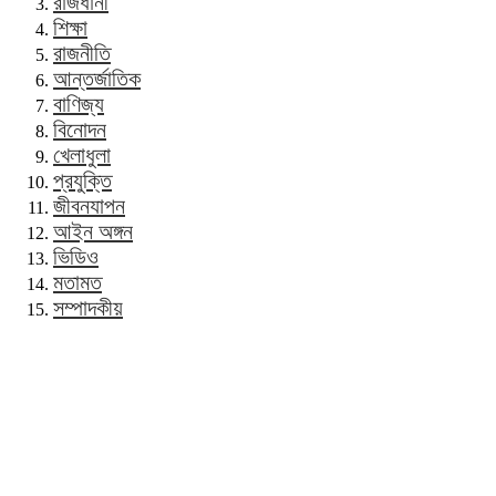
রাজধানী
শিক্ষা
রাজনীতি
আন্তর্জাতিক
বাণিজ্য
বিনোদন
খেলাধুলা
প্রযুক্তি
জীবনযাপন
আইন অঙ্গন
ভিডিও
মতামত
সম্পাদকীয়