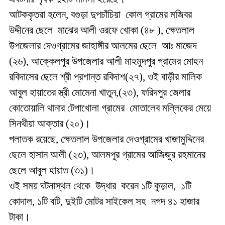
আটককৃতরা হলেন, বগুড়া দুপচাঁচিয়া কোল গ্রামের মজিবর
উদ্দীনের ছেলে মাঝের আলী ওরফে খোকা (৪৮ ), ক্ষেতলাল
উপজেলার দেওগ্রামের জাহাঙ্গীর আলমের ছেলে আঃ মাজেদ
(২৬), আক্কেলপুর উপজেলার আলী মাহমুদপুর গ্রামের মোহন
রবিদাসের ছেলে শ্রী প্রশান্ত রবিদাশ(২৭), ওই বাড়ীর মালিক
আবুল হায়াতের স্ত্রী মোমেনা খাতুন,(২৩), ফরিদপুর জেলার
কোতোয়ালি থানার টেপাখোলা গ্রামের মোতালেব মল্লিকের মেয়ে
সিনথীয়া আক্তার (২০)।
পলাতক রয়েছে, ক্ষেতলাল উপজেলার দেওগ্রামের খাজামুদ্দিনের
ছেলে হাসান আলী (২৩), আলমপুর গ্রামের আজিজুর রহমানের
ছেলে আবুল হায়াত (৩১)।
ওই সময় ঘটনাস্থল থেকে উদ্ধার করেন ১টি কুড়াল, ১টি
কোদাল, ১টি বটি, দুইটি মোটর সাইকেল সহ নগদ ৪১ হাজার
টাকা।