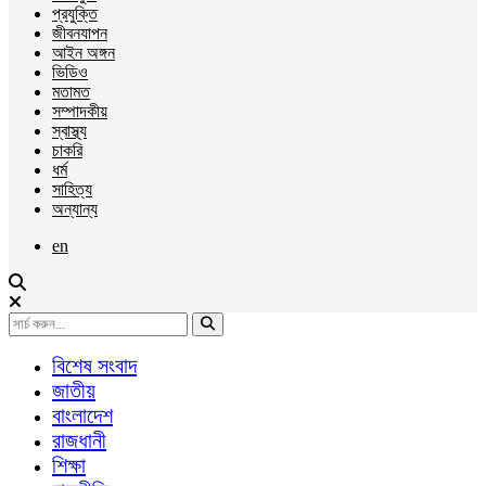
প্রযুক্তি
জীবনযাপন
আইন অঙ্গন
ভিডিও
মতামত
সম্পাদকীয়
স্বাস্থ্য
চাকরি
ধর্ম
সাহিত্য
অন্যান্য
en
বিশেষ সংবাদ
জাতীয়
বাংলাদেশ
রাজধানী
শিক্ষা