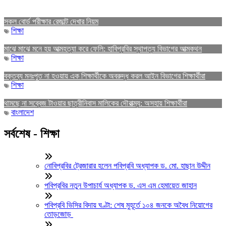
সকল বোর্ড পরীক্ষার রেজাল্ট দেখার নিয়ম
শিক্ষা
মাঝে মাঝে মনে হয় আত্মহত্যা করে ফেলি: হাবিপ্রবির স্থাপত্য বিভাগের আত্মকথন
শিক্ষা
বক্তব্য মনঃপুত না হওয়ায় এক শিক্ষার্থীকে অবরুদ্ধ করল আইন বিভাগের শিক্ষার্থীরা
শিক্ষা
থামছে না সব্বেজ টাওয়ার ছাত্রীনিবাস মালিকের দৌরাত্ম্য: অসহায় শিক্ষার্থীরা
বাংলাদেশ
সর্বশেষ - শিক্ষা
নোবিপ্রবির ট্রেজারার হলেন পবিপ্রবি অধ্যাপক ড. মো. হাছান উদ্দীন
পবিপ্রবির নতুন উপাচার্য অধ্যাপক ড. এস এম হেমায়েত জাহান
পবিপ্রবি ভিসির বিদায় ঘণ্টা: শেষ মুহূর্তে ১০৪ জনকে অবৈধ নিয়োগের
তোড়জোড়