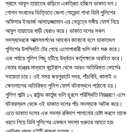
গ্রামে আবুল হায়াতের বাড়িতে একত্রিত হচ্ছিল ডাকাত দল।
গোপন সংবাদের ভিত্তিতে জেলা গোয়েন্দা শাখা ডিবি পুলিশের
অফিসার ইনচার্জ আসাদুজ্জামান এর নেতৃত্বে সঙ্গীয় ফোর্স নিয়ে
আবুল হায়াতের বাড়ী ঘেরাও করে। ডাকাত দলের সকল
সদস্যদেরকে আত্মসমর্পনের আহবান জানানো হলে ডাকাতদল
পুলিশের উপস্থিতি টের পেয়ে এলোপাথারী গুলি বর্ষণ শুরু করে।
এক পর্যায়ে পুলিশ পিছু হটিয়ে উর্ধ্বতন কর্তৃপক্ষকে অবহিত করে।
বেতার যন্ত্রের মাধ্যমে কন্ট্রোল থেকে আরও অতিরিক্ত ফোর্সের
সহায়তা চায়। ওই সময় জয়পুরহাট সদর, পাঁচবিবি, কালাই ও
ক্ষেতলালের অতিরিক্ত পুলিশ ফোর্স ঘটনাস্থলে পাঠানো হয়।
পুলিশ পাল্টা ১২ রাউন্ড কার্তুজ গুলি ছুরলে পরিস্থিতি নিয়ন্ত্রণে এলে
ঘটনারস্থল থেকে ওই ডাকাত দলের পাঁচ সদস্যকে আটক করে।
এতে ডাকাত দলের এক সদস্য রবিদাশ পালানোর চেষ্টা করলে তাকে
ধরতে গিয়ে ডিবি পুলিশের একজন সদস্য গুরুতর আহত হয়৷
এঘটনায় পৃথক দুইটি মামলা হয়েছে।