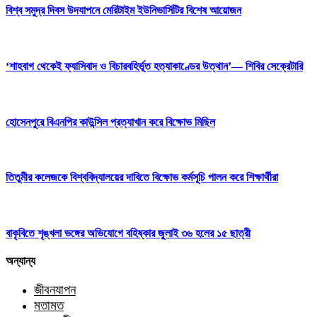
বিশ্ব সমুদ্র দিবস উদযাপনে মেরিটাইম ইউনিভার্সিটির বিশেষ আয়োজন
‘শাহবাগ থেকেই ফ্যাসিবাদ ও বিচারবহির্ভূত হত্যাকাণ্ডের উত্থান’— শিবির সেক্রেটারি
হোসেনপুরে বিএনপির কাউন্সিল প্রত্যাখান করে বিক্ষোভ মিছিল
তিতুমীর কলেজকে বিশ্ববিদ্যালয়ের দাবিতে বিক্ষোভ কর্মসূচি পালন করে শিক্ষার্থীরা
বাকৃবিতে শৃঙ্খলা ভঙ্গের অভিযোগে বহিষ্কার জুলাই ৩৬ হলের ১৫ ছাত্রী
অন্যান্য
জীবনযাপন
মতামত