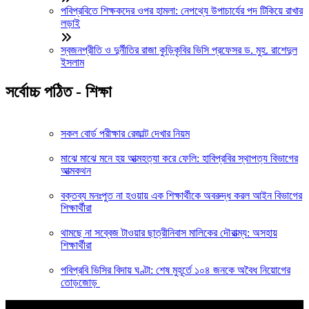
পবিপ্রবিতে শিক্ষকদের ওপর হামলা: নেপথ্যে উপাচার্যের পদ টিকিয়ে রাখার
লড়াই
স্বজনপ্রীতি ও দুর্নীতির রাজা কুড়িকৃবির ভিসি প্রফেসর ড. মুহ. রাশেদুল
ইসলাম
সর্বোচ্চ পঠিত - শিক্ষা
সকল বোর্ড পরীক্ষার রেজাল্ট দেখার নিয়ম
মাঝে মাঝে মনে হয় আত্মহত্যা করে ফেলি: হাবিপ্রবির স্থাপত্য বিভাগের
আত্মকথন
বক্তব্য মনঃপুত না হওয়ায় এক শিক্ষার্থীকে অবরুদ্ধ করল আইন বিভাগের
শিক্ষার্থীরা
থামছে না সব্বেজ টাওয়ার ছাত্রীনিবাস মালিকের দৌরাত্ম্য: অসহায়
শিক্ষার্থীরা
পবিপ্রবি ভিসির বিদায় ঘণ্টা: শেষ মুহূর্তে ১০৪ জনকে অবৈধ নিয়োগের
তোড়জোড়
আপনার জন্য নির্বাচিত