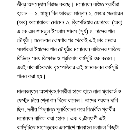
তীব্র অসন্তোষ বিরাজ করছে। মনোনয়ন বঞ্চিত প্রার্থীরা
হলেন— ১. মামুন বিন আবদুল মান্নান ২. মেজর জেনারেল
(অব) আনোয়ারুল মোমেন ৩. ব্রিগেডিয়ার জেনারেল (অব)
এ কে এম শামছুল ইসলাম শামস (সূর্য) ৪. নাসের খান
চৌধুরী। মনোনয়ন ঘোষণার পর থেকেই এই চার নেতার
সমর্থকরা ইয়াসের খান চৌধুরীর মনোনয়ন বাতিলের দাবিতে
বিভিন্ন সময় বিক্ষোভ ও প্রতিবাদ কর্মসূচি শুরু করেন।
এরই ধারাবাহিকতায় বৃহস্পতিবার এই মানববন্ধন কর্মসূচি
পালন করা হয়।
মানববন্ধনে অংশগ্রহণকারীরা হাতে হাতে নানা প্ল্যাকার্ড ও
ফেস্টুন নিয়ে শ্লোগান দিতে থাকেন। তাদের প্রধান দাবি
ছিল, দলীয় সিদ্ধান্ত পুনর্বিবেচনা করে বিতর্কিত প্রার্থীর
মনোনয়ন বাতিল করা হোক। এক ঘণ্টাব্যাপী এই
কর্মসূচিতে মহাসড়কের একপাশে যানবাহন চলাচল কিছুটা