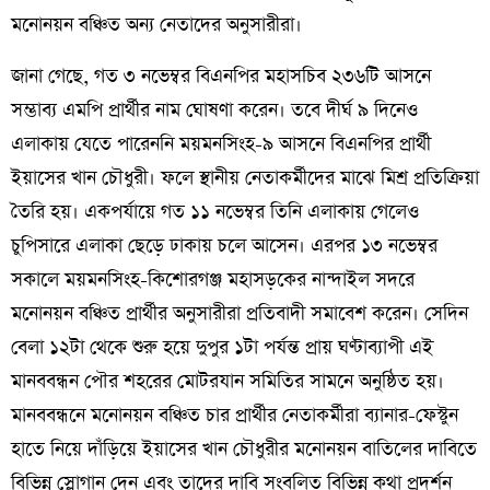
মনোনয়ন বঞ্চিত অন্য নেতাদের অনুসারীরা।
জানা গেছে, গত ৩ নভেম্বর বিএনপির মহাসচিব ২৩৬টি আসনে
সম্ভাব্য এমপি প্রার্থীর নাম ঘোষণা করেন। তবে দীর্ঘ ৯ দিনেও
এলাকায় যেতে পারেননি ময়মনসিংহ-৯ আসনে বিএনপির প্রার্থী
ইয়াসের খান চৌধুরী। ফলে স্থানীয় নেতাকর্মীদের মাঝে মিশ্র প্রতিক্রিয়া
তৈরি হয়। একপর্যায়ে গত ১১ নভেম্বর তিনি এলাকায় গেলেও
চুপিসারে এলাকা ছেড়ে ঢাকায় চলে আসেন। এরপর ১৩ নভেম্বর
সকালে ময়মনসিংহ-কিশোরগঞ্জ মহাসড়কের নান্দাইল সদরে
মনোনয়ন বঞ্চিত প্রার্থীর অনুসারীরা প্রতিবাদী সমাবেশ করেন। সেদিন
বেলা ১২টা থেকে শুরু হয়ে দুপুর ১টা পর্যন্ত প্রায় ঘণ্টাব্যাপী এই
মানববন্ধন পৌর শহরের মোটরযান সমিতির সামনে অনুষ্ঠিত হয়।
মানববন্ধনে মনোনয়ন বঞ্চিত চার প্রার্থীর নেতাকর্মীরা ব্যানার-ফেস্টুন
হাতে নিয়ে দাঁড়িয়ে ইয়াসের খান চৌধুরীর মনোনয়ন বাতিলের দাবিতে
বিভিন্ন স্লোগান দেন এবং তাদের দাবি সংবলিত বিভিন্ন কথা প্রদর্শন