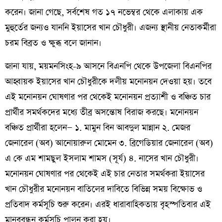
করেন। জানা গেছে, সর্বশেষ গত ১৭ নভেম্বর থেকে এলাকায় এক
মুহুর্তের জন্যও যাননি ইয়াসের খান চৌধুরী। এজন্য স্থানীয় নেতাকর্মীরা
চরম বিব্রত ও ক্ষুব্ধ বলে জানান।
জানা যায়, ময়মনসিংহ-৯ আসনে বিএনপি থেকে উপজেলা বিএনপির
আহ্বায়ক ইয়াসের খান চৌধুরীকে দলীয় মনোনয়ন দেওয়া হয়। তবে
এই মনোনয়ন ঘোষণার পর থেকেই মনোনয়ন প্রত্যাশী ও বঞ্চিত চার
প্রার্থীর সমর্থকদের মধ্যে তীব্র অসন্তোষ বিরাজ করছে। মনোনয়ন
বঞ্চিত প্রার্থীরা হলেন— ১. মামুন বিন আবদুল মান্নান ২. মেজর
জেনারেল (অব) আনোয়ারুল মোমেন ৩. ব্রিগেডিয়ার জেনারেল (অব)
এ কে এম শামছুল ইসলাম শামস (সূর্য) ৪. নাসের খান চৌধুরী।
মনোনয়ন ঘোষণার পর থেকেই এই চার নেতার সমর্থকরা ইয়াসের
খান চৌধুরীর মনোনয়ন বাতিলের দাবিতে বিভিন্ন সময় বিক্ষোভ ও
প্রতিবাদ কর্মসূচি শুরু করেন। এরই ধারাবাহিকতায় বৃহস্পতিবার এই
মানববন্ধন কর্মসূচি পালন করা হয়।