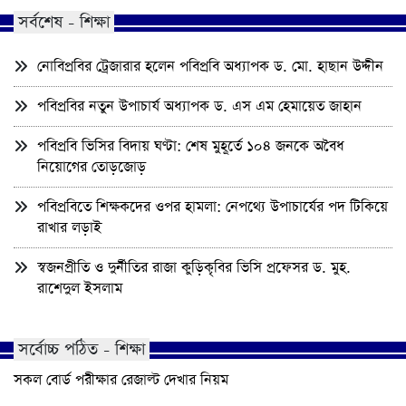
সর্বশেষ - শিক্ষা
নোবিপ্রবির ট্রেজারার হলেন পবিপ্রবি অধ্যাপক ড. মো. হাছান উদ্দীন
পবিপ্রবির নতুন উপাচার্য অধ্যাপক ড. এস এম হেমায়েত জাহান
পবিপ্রবি ভিসির বিদায় ঘণ্টা: শেষ মুহূর্তে ১০৪ জনকে অবৈধ
নিয়োগের তোড়জোড়
পবিপ্রবিতে শিক্ষকদের ওপর হামলা: নেপথ্যে উপাচার্যের পদ টিকিয়ে
রাখার লড়াই
স্বজনপ্রীতি ও দুর্নীতির রাজা কুড়িকৃবির ভিসি প্রফেসর ড. মুহ.
রাশেদুল ইসলাম
সর্বোচ্চ পঠিত - শিক্ষা
সকল বোর্ড পরীক্ষার রেজাল্ট দেখার নিয়ম