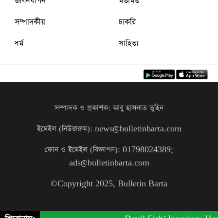
জীবনযাপন
মতামত
সম্পাদকীয়
চাকরি
ধর্ম
সাহিত্য
সম্পাদক ও প্রকাশক: আবু হাসনাত তুহিন
ইমেইল (নিউজরুম): news@bulletinbarta.com
ফোন ও ইমেইল (বিজ্ঞাপন): 01798024389;
ads@bulletinbarta.com
©️Copyright 2025, Bulletin Barta