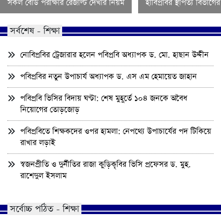
সকল বোর্ড পরীক্ষার রেজাল্ট দেখার নিয়ম
হাবিপ্রবির স্থাপত্য বিভাগ
সর্বশেষ - শিক্ষা
নোবিপ্রবির ট্রেজারার হলেন পবিপ্রবি অধ্যাপক ড. মো. হাছান উদ্দীন
পবিপ্রবির নতুন উপাচার্য অধ্যাপক ড. এস এম হেমায়েত জাহান
পবিপ্রবি ভিসির বিদায় ঘণ্টা: শেষ মুহূর্তে ১০৪ জনকে অবৈধ
নিয়োগের তোড়জোড়
পবিপ্রবিতে শিক্ষকদের ওপর হামলা: নেপথ্যে উপাচার্যের পদ টিকিয়ে
রাখার লড়াই
স্বজনপ্রীতি ও দুর্নীতির রাজা কুড়িকৃবির ভিসি প্রফেসর ড. মুহ.
রাশেদুল ইসলাম
সর্বোচ্চ পঠিত - শিক্ষা