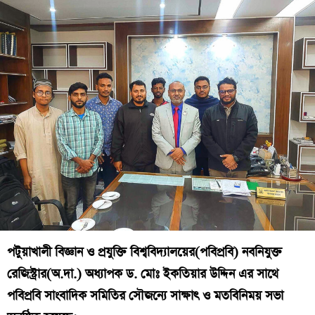
পটুয়াখালী বিজ্ঞান ও প্রযুক্তি বিশ্ববিদ্যালয়ের(পবিপ্রবি) নবনিযুক্ত
রেজিস্ট্রার(অ.দা.) অধ্যাপক ড. মোঃ ইকতিয়ার উদ্দিন এর সাথে
পবিপ্রবি সাংবাদিক সমিতির সৌজন্যে সাক্ষাৎ ও মতবিনিময় সভা