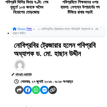
পবিপ্রবি ভিসির বিদায় ঘণ্টা: শেষ
পবিপ্রবিতে শিক্ষকদের ওপর
মুহূর্তে ১০৪ জনকে অবৈধ
হামলা: নেপথ্যে উপাচার্যের পদ
নিয়োগের তোড়জোড়
টিকিয়ে রাখার লড়াই
Home
শিক্ষা
»
»
নোবিপ্রবির ট্রেজারার হলেন পবিপ্রবি অধ্যাপক ড. মো.
হাছান উদ্দীন
নোবিপ্রবির ট্রেজারার হলেন পবিপ্রবি
অধ্যাপক ড. মো. হাছান উদ্দীন
পবিপ্রবি প্রতিনিধি
সোমবার, ২৭ জুলাই ২০২৬ - ৬:২৮ অপরাহ্ন