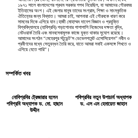
১৯৭১ সালে বাংলাদেশের প্রথম সরকার শপথ নিয়েছিল, যা আমাদের গৌরবময়
ইতিহাসের অংশ। এই জেলার মানুষ তাদের সংগ্রাম, শিক্ষা ও সাংস্কৃতিক
ঐতিহ্যের জন্য বিখ্যাত। আমরা চাই, আপনারা এই গৌরবকে ধারণ করে
সামনের দিকে এগিয়ে যান।হাজী মোহাম্মদ দানেশ বিজ্ঞান ও প্রযুক্তি
বিশ্ববিদ্যালয়ে (হাবিপ্রবি) পড়াশোনার পাশাপাশি নিজেদের দক্ষতা বৃদ্ধি,
নেটওয়ার্ক তৈরি এবং মানবসেবামূলক কাজে যুক্ত থাকার সুযোগ রয়েছে।
আমাদের সংগঠন “মেহেরপুর স্টুডেন্ট’স ডেভেলপমেন্ট এসোসিয়েশন” নবীন ও
প্রবীণদের মধ্যে সেতুবন্ধন তৈরি করে, যাতে আমরা সবাই একসঙ্গে শিখতে ও
এগিয়ে যেতে পারি”।
সম্পর্কিত খবর
নোবিপ্রবির ট্রেজারার হলেন
পবিপ্রবির নতুন উপাচার্য অধ্যাপক
পবিপ্রবি অধ্যাপক ড. মো. হাছান
ড. এস এম হেমায়েত জাহান
উদ্দীন