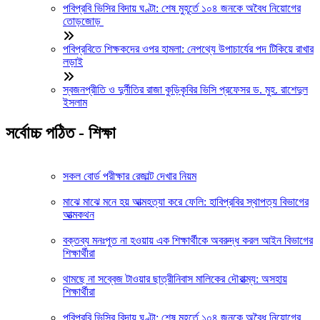
পবিপ্রবি ভিসির বিদায় ঘণ্টা: শেষ মুহূর্তে ১০৪ জনকে অবৈধ নিয়োগের
তোড়জোড়
পবিপ্রবিতে শিক্ষকদের ওপর হামলা: নেপথ্যে উপাচার্যের পদ টিকিয়ে রাখার
লড়াই
স্বজনপ্রীতি ও দুর্নীতির রাজা কুড়িকৃবির ভিসি প্রফেসর ড. মুহ. রাশেদুল
ইসলাম
সর্বোচ্চ পঠিত - শিক্ষা
সকল বোর্ড পরীক্ষার রেজাল্ট দেখার নিয়ম
মাঝে মাঝে মনে হয় আত্মহত্যা করে ফেলি: হাবিপ্রবির স্থাপত্য বিভাগের
আত্মকথন
বক্তব্য মনঃপুত না হওয়ায় এক শিক্ষার্থীকে অবরুদ্ধ করল আইন বিভাগের
শিক্ষার্থীরা
থামছে না সব্বেজ টাওয়ার ছাত্রীনিবাস মালিকের দৌরাত্ম্য: অসহায়
শিক্ষার্থীরা
পবিপ্রবি ভিসির বিদায় ঘণ্টা: শেষ মুহূর্তে ১০৪ জনকে অবৈধ নিয়োগের