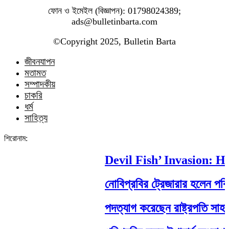
ফোন ও ইমেইল (বিজ্ঞাপন): 01798024389;
ads@bulletinbarta.com
©️Copyright 2025, Bulletin Barta
জীবনযাপন
মতামত
সম্পাদকীয়
চাকরি
ধর্ম
সাহিত্য
শিরোনাম:
Devil Fish’ Invasion: How
নোবিপ্রবির ট্রেজারার হলেন পবিপ্র
পদত্যাগ করেছেন রাষ্ট্রপতি সাহাবুদ্দ