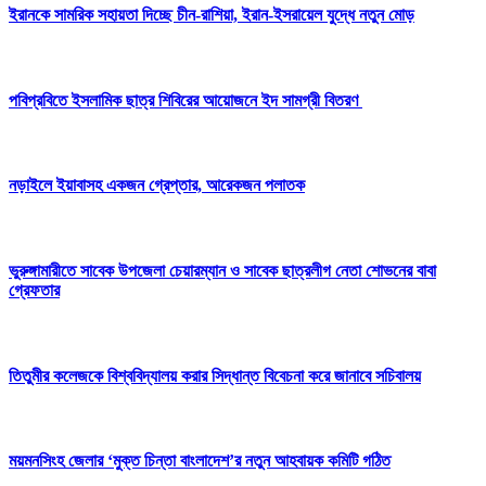
ইরানকে সামরিক সহায়তা দিচ্ছে চীন-রাশিয়া, ইরান-ইসরায়েল যুদ্ধে নতুন মোড়
পবিপ্রবিতে ইসলামিক ছাত্র শিবিরের আয়োজনে ইদ সামগ্রী বিতরণ
নড়াইলে ইয়াবাসহ একজন গ্রেপ্তার, আরেকজন পলাতক
ভুরুঙ্গামারীতে সাবেক উপজেলা চেয়ারম্যান ও সাবেক ছাত্রলীগ নেতা শোভনের বাবা
গ্রেফতার
তিতুমীর কলেজকে বিশ্ববিদ্যালয় করার সিদ্ধান্ত বিবেচনা করে জানাবে সচিবালয়
ময়মনসিংহ জেলার ‘মুক্ত চিন্তা বাংলাদেশ’র নতুন আহবায়ক কমিটি গঠিত