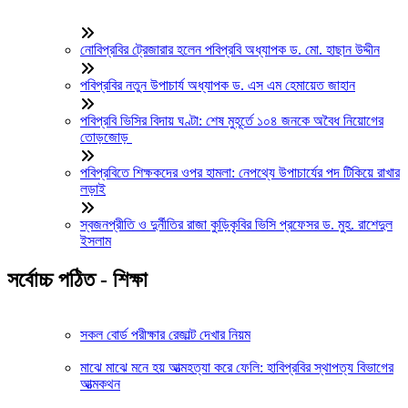
নোবিপ্রবির ট্রেজারার হলেন পবিপ্রবি অধ্যাপক ড. মো. হাছান উদ্দীন
পবিপ্রবির নতুন উপাচার্য অধ্যাপক ড. এস এম হেমায়েত জাহান
পবিপ্রবি ভিসির বিদায় ঘণ্টা: শেষ মুহূর্তে ১০৪ জনকে অবৈধ নিয়োগের
তোড়জোড়
পবিপ্রবিতে শিক্ষকদের ওপর হামলা: নেপথ্যে উপাচার্যের পদ টিকিয়ে রাখার
লড়াই
স্বজনপ্রীতি ও দুর্নীতির রাজা কুড়িকৃবির ভিসি প্রফেসর ড. মুহ. রাশেদুল
ইসলাম
সর্বোচ্চ পঠিত - শিক্ষা
সকল বোর্ড পরীক্ষার রেজাল্ট দেখার নিয়ম
মাঝে মাঝে মনে হয় আত্মহত্যা করে ফেলি: হাবিপ্রবির স্থাপত্য বিভাগের
আত্মকথন