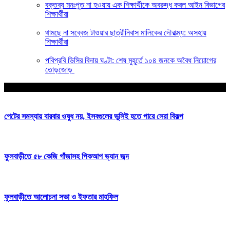
বক্তব্য মনঃপুত না হওয়ায় এক শিক্ষার্থীকে অবরুদ্ধ করল আইন বিভাগের
শিক্ষার্থীরা
থামছে না সব্বেজ টাওয়ার ছাত্রীনিবাস মালিকের দৌরাত্ম্য: অসহায়
শিক্ষার্থীরা
পবিপ্রবি ভিসির বিদায় ঘণ্টা: শেষ মুহূর্তে ১০৪ জনকে অবৈধ নিয়োগের
তোড়জোড়
আপনার জন্য নির্বাচিত
পেটের সমস্যায় বারবার ওষুধ নয়, ইসবগুলের ভুসিই হতে পারে সেরা বিকল্প
ফুলবাড়ীতে ৫৮ কেজি গাঁজাসহ পিকআপ ভ্যান জব্দ
ফুলবাড়ীতে আলোচনা সভা ও ইফতার মাহফিল