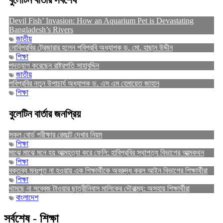
বুলেটিন বার্তার সর্বশেষ
Devil Fish’ Invasion: How an Aquarium Pet is Devastating
Bangladesh’s Rivers
জাতীয়
নোবিপ্রবির ট্রেজারার হলেন পবিপ্রবি অধ্যাপক ড. মো. হাছান উদ্দীন
শিক্ষা
পদত্যাগ করেছেন রাষ্ট্রপতি সাহাবুদ্দিন
জাতীয়
পবিপ্রবির নতুন উপাচার্য অধ্যাপক ড. এস এম হেমায়েত জাহান
শিক্ষা
বুলেটিন বার্তার জনপ্রিয়
সকল বোর্ড পরীক্ষার রেজাল্ট দেখার নিয়ম
শিক্ষা
মাঝে মাঝে মনে হয় আত্মহত্যা করে ফেলি: হাবিপ্রবির স্থাপত্য বিভাগের আত্মকথন
শিক্ষা
বক্তব্য মনঃপুত না হওয়ায় এক শিক্ষার্থীকে অবরুদ্ধ করল আইন বিভাগের শিক্ষার্থীরা
শিক্ষা
থামছে না সব্বেজ টাওয়ার ছাত্রীনিবাস মালিকের দৌরাত্ম্য: অসহায় শিক্ষার্থীরা
বাংলাদেশ
সর্বশেষ - শিক্ষা