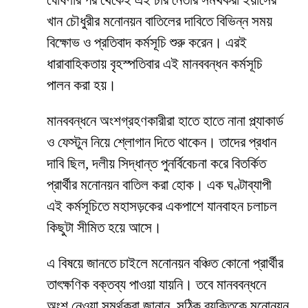
ঘোষণার পর থেকেই এই চার নেতার সমর্থকরা ইয়াসের
খান চৌধুরীর মনোনয়ন বাতিলের দাবিতে বিভিন্ন সময়
বিক্ষোভ ও প্রতিবাদ কর্মসূচি শুরু করেন। এরই
ধারাবাহিকতায় বৃহস্পতিবার এই মানববন্ধন কর্মসূচি
পালন করা হয়।
মানববন্ধনে অংশগ্রহণকারীরা হাতে হাতে নানা প্ল্যাকার্ড
ও ফেস্টুন নিয়ে শ্লোগান দিতে থাকেন। তাদের প্রধান
দাবি ছিল, দলীয় সিদ্ধান্ত পুনর্বিবেচনা করে বিতর্কিত
প্রার্থীর মনোনয়ন বাতিল করা হোক। এক ঘণ্টাব্যাপী
এই কর্মসূচিতে মহাসড়কের একপাশে যানবাহন চলাচল
কিছুটা সীমিত হয়ে আসে।
এ বিষয়ে জানতে চাইলে মনোনয়ন বঞ্চিত কোনো প্রার্থীর
তাৎক্ষণিক বক্তব্য পাওয়া যায়নি। তবে মানববন্ধনে
অংশ নেওয়া সমর্থকরা জানান, সঠিক ব্যক্তিকে মনোনয়ন