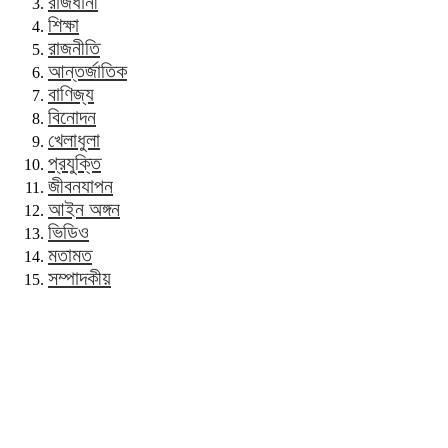
রাজধানী
শিক্ষা
রাজনীতি
আন্তর্জাতিক
বাণিজ্য
বিনোদন
খেলাধুলা
প্রযুক্তি
জীবনযাপন
আইন অঙ্গন
ভিডিও
মতামত
সম্পাদকীয়