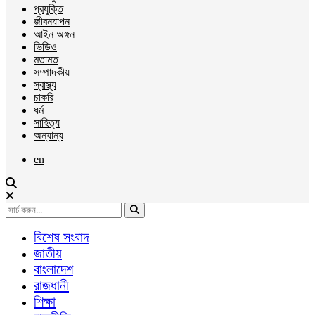
প্রযুক্তি
জীবনযাপন
আইন অঙ্গন
ভিডিও
মতামত
সম্পাদকীয়
স্বাস্থ্য
চাকরি
ধর্ম
সাহিত্য
অন্যান্য
en
বিশেষ সংবাদ
জাতীয়
বাংলাদেশ
রাজধানী
শিক্ষা