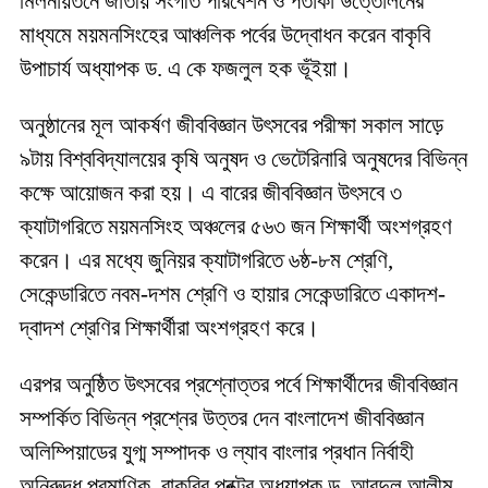
মিলনায়তনে জাতীয় সংগীত পরিবেশন ও পতাকা উত্তোলনের
মাধ্যমে ময়মনসিংহের আঞ্চলিক পর্বের উদ্বোধন করেন বাকৃবি
উপাচার্য অধ্যাপক ড. এ কে ফজলুল হক ভূঁইয়া।
অনুষ্ঠানের মূল আকর্ষণ জীববিজ্ঞান উৎসবের পরীক্ষা সকাল সাড়ে
৯টায় বিশ্ববিদ্যালয়ের কৃষি অনুষদ ও ভেটেরিনারি অনুষদের বিভিন্ন
কক্ষে আয়োজন করা হয়। এ বারের জীববিজ্ঞান উৎসবে ৩
ক্যাটাগরিতে ময়মনসিংহ অঞ্চলের ৫৬৩ জন শিক্ষার্থী অংশগ্রহণ
করেন। এর মধ্যে জুনিয়র ক্যাটাগরিতে ৬ষ্ঠ-৮ম শ্রেণি,
সেকেন্ডারিতে নবম-দশম শ্রেণি ও হায়ার সেকেন্ডারিতে একাদশ-
দ্বাদশ শ্রেণির শিক্ষার্থীরা অংশগ্রহণ করে।
এরপর অনুষ্ঠিত উৎসবের প্রশ্নোত্তর পর্বে শিক্ষার্থীদের জীববিজ্ঞান
সম্পর্কিত বিভিন্ন প্রশ্নের উত্তর দেন বাংলাদেশ জীববিজ্ঞান
অলিম্পিয়াডের যুগ্ম সম্পাদক ও ল্যাব বাংলার প্রধান নির্বাহী
অনিরুদ্ধ প্রমাণিক, বাকৃবির প্রক্টর অধ্যাপক ড. আবদুল আলীম,