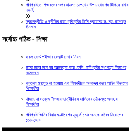
পবিপ্রবিতে শিক্ষকদের ওপর হামলা: নেপথ্যে উপাচার্যের পদ টিকিয়ে রাখার
লড়াই
স্বজনপ্রীতি ও দুর্নীতির রাজা কুড়িকৃবির ভিসি প্রফেসর ড. মুহ. রাশেদুল
ইসলাম
সর্বোচ্চ পঠিত - শিক্ষা
সকল বোর্ড পরীক্ষার রেজাল্ট দেখার নিয়ম
মাঝে মাঝে মনে হয় আত্মহত্যা করে ফেলি: হাবিপ্রবির স্থাপত্য বিভাগের
আত্মকথন
বক্তব্য মনঃপুত না হওয়ায় এক শিক্ষার্থীকে অবরুদ্ধ করল আইন বিভাগের
শিক্ষার্থীরা
থামছে না সব্বেজ টাওয়ার ছাত্রীনিবাস মালিকের দৌরাত্ম্য: অসহায়
শিক্ষার্থীরা
পবিপ্রবি ভিসির বিদায় ঘণ্টা: শেষ মুহূর্তে ১০৪ জনকে অবৈধ নিয়োগের
তোড়জোড়
আপনার জন্য নির্বাচিত