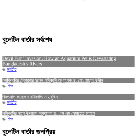
বুলেটিন বার্তার সর্বশেষ
Devil Fish’ Invasion: How an Aquarium Pet is Devastating
Bangladesh’s Rivers
জাতীয়
নোবিপ্রবির ট্রেজারার হলেন পবিপ্রবি অধ্যাপক ড. মো. হাছান উদ্দীন
শিক্ষা
পদত্যাগ করেছেন রাষ্ট্রপতি সাহাবুদ্দিন
জাতীয়
পবিপ্রবির নতুন উপাচার্য অধ্যাপক ড. এস এম হেমায়েত জাহান
শিক্ষা
বুলেটিন বার্তার জনপ্রিয়