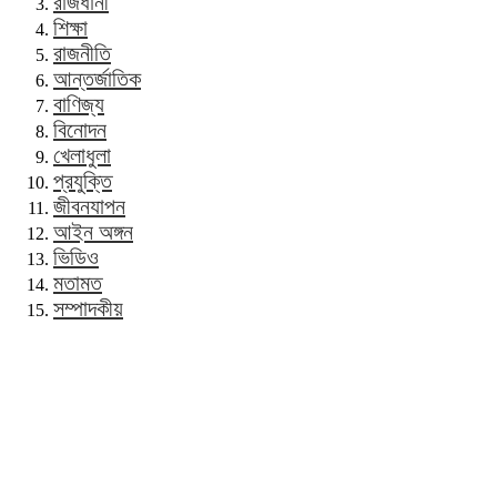
রাজধানী
শিক্ষা
রাজনীতি
আন্তর্জাতিক
বাণিজ্য
বিনোদন
খেলাধুলা
প্রযুক্তি
জীবনযাপন
আইন অঙ্গন
ভিডিও
মতামত
সম্পাদকীয়