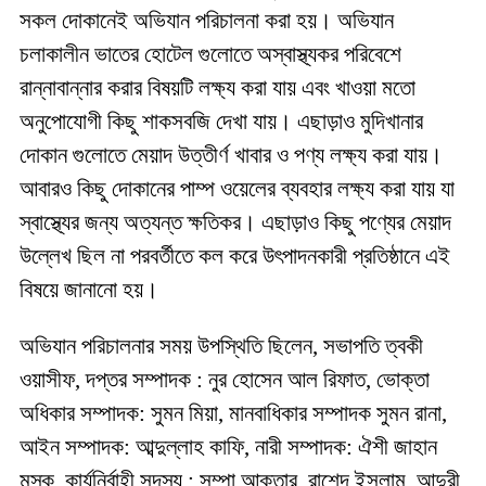
সকল দোকানেই অভিযান পরিচালনা করা হয়। অভিযান
চলাকালীন ভাতের হোটেল গুলোতে অস্বাস্থ্যকর পরিবেশে
রান্নাবান্নার করার বিষয়টি লক্ষ্য করা যায় এবং খাওয়া মতো
অনুপোযোগী কিছু শাকসবজি দেখা যায়। এছাড়াও মুদিখানার
দোকান গুলোতে মেয়াদ উত্তীর্ণ খাবার ও পণ্য লক্ষ্য করা যায়।
আবারও কিছু দোকানের পাম্প ওয়েলের ব্যবহার লক্ষ্য করা যায় যা
স্বাস্থ্যের জন্য অত্যন্ত ক্ষতিকর। এছাড়াও কিছু পণ্যের মেয়াদ
উল্লেখ ছিল না পরবর্তীতে কল করে উৎপাদনকারী প্রতিষ্ঠানে এই
বিষয়ে জানানো হয়।
অভিযান পরিচালনার সময় উপস্থিতি ছিলেন, সভাপতি ত্বকী
ওয়াসীফ, দপ্তর সম্পাদক : নুর হোসেন আল রিফাত, ভোক্তা
অধিকার সম্পাদক: সুমন মিয়া, মানবাধিকার সম্পাদক সুমন রানা,
আইন সম্পাদক: আব্দুল্লাহ কাফি, নারী সম্পাদক: ঐশী জাহান
মুস্কু, কার্যনির্বাহী সদস্য : সম্পা আক্তার, রাশেদ ইসলাম, আদুরী