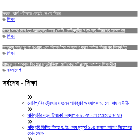
সকল বোর্ড পরীক্ষার রেজাল্ট দেখার নিয়ম
শিক্ষা
মাঝে মাঝে মনে হয় আত্মহত্যা করে ফেলি: হাবিপ্রবির স্থাপত্য বিভাগের আত্মকথন
শিক্ষা
বক্তব্য মনঃপুত না হওয়ায় এক শিক্ষার্থীকে অবরুদ্ধ করল আইন বিভাগের শিক্ষার্থীরা
শিক্ষা
থামছে না সব্বেজ টাওয়ার ছাত্রীনিবাস মালিকের দৌরাত্ম্য: অসহায় শিক্ষার্থীরা
বাংলাদেশ
সর্বশেষ - শিক্ষা
নোবিপ্রবির ট্রেজারার হলেন পবিপ্রবি অধ্যাপক ড. মো. হাছান উদ্দীন
পবিপ্রবির নতুন উপাচার্য অধ্যাপক ড. এস এম হেমায়েত জাহান
পবিপ্রবি ভিসির বিদায় ঘণ্টা: শেষ মুহূর্তে ১০৪ জনকে অবৈধ নিয়োগের
তোড়জোড়