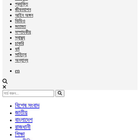
প্রযুক্তি
জীবনযাপন
আইন অঙ্গন
ভিডিও
মতামত
সম্পাদকীয়
স্বাস্থ্য
চাকরি
ধর্ম
সাহিত্য
অন্যান্য
en
বিশেষ সংবাদ
জাতীয়
বাংলাদেশ
রাজধানী
শিক্ষা