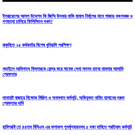
ইসরায়েলের আসল উদ্দেশ্য কি জিম্মি উদ্ধার নাকি হামাস নির্মূলের নামে গাজায় ধ্বংসযজ্ঞ ও
গণহত্যা চালিয়ে ফিলিস্তিন দখল?
বাকৃবিতে ২৫ কর্মকর্তার বিশেষ বুনিয়াদি প্রশিক্ষণ
নড়াইলে আধিপত্য বিস্তারকে কেন্দ্র করে সাবেক সেনা সদস্য হত্যা মামলার আসামি
গ্রেফতার
থানাহাট বাজারে বিক্ষোভ মিছিল ও অবস্থান কর্মসূচি, অভিযুক্ত নাহিদ হাসানের দ্রুত
গ্রেফতার দাবি
‎হাবিপ্রবি’তে ৪৪তম বিসিএস এর ফলাফল পুনর্মূল্যায়নসহ ৫ দফা দাবিতে প্রতিবাদ কর্মসূচি