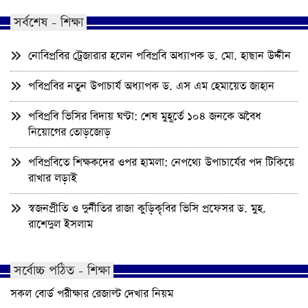
সর্বশেষ - শিক্ষা
নোবিপ্রবির ট্রেজারার হলেন পবিপ্রবি অধ্যাপক ড. মো. হাছান উদ্দীন
পবিপ্রবির নতুন উপাচার্য অধ্যাপক ড. এস এম হেমায়েত জাহান
পবিপ্রবি ভিসির বিদায় ঘণ্টা: শেষ মুহূর্তে ১০৪ জনকে অবৈধ
নিয়োগের তোড়জোড়
পবিপ্রবিতে শিক্ষকদের ওপর হামলা: নেপথ্যে উপাচার্যের পদ টিকিয়ে
রাখার লড়াই
স্বজনপ্রীতি ও দুর্নীতির রাজা কুড়িকৃবির ভিসি প্রফেসর ড. মুহ.
রাশেদুল ইসলাম
সর্বোচ্চ পঠিত - শিক্ষা
সকল বোর্ড পরীক্ষার রেজাল্ট দেখার নিয়ম