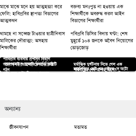
মাঝে মাঝে মনে হয় আত্মহত্যা করে
বক্তব্য মনঃপুত না হওয়ায় এক
ফেলি: হাবিপ্রবির স্থাপত্য বিভাগের
শিক্ষার্থীকে অবরুদ্ধ করল আইন
আত্মকথন
বিভাগের শিক্ষার্থীরা
থামছে না সব্বেজ টাওয়ার ছাত্রীনিবাস
পবিপ্রবি ভিসির বিদায় ঘণ্টা: শেষ
মালিকের দৌরাত্ম্য: অসহায়
মুহূর্তে ১০৪ জনকে অবৈধ নিয়োগের
শিক্ষার্থীরা
তোড়জোড়
পাবিপ্রবি ব্যবসায় প্রশাসন বিভাগ
আপনার জন্য নির্বাচিত
অ্যালামনাই অ্যাসোসিয়েশনের কমিটি
মর্মান্তিক দুর্ঘটনায় নিভে গেল এক
ছাত্রশিবিরে কেউ পদ চাইলে সে অটো
গঠন
পরিবারের শেষ আশার আলো
বাউ সেফ ভেট: নিরাপদ ব্রয়লার
নাগেশ্বরীর রামখানায় বিশেষ অভিযানে
রাবিতে যোগ দিলেন ইরানি প্রফেসর
মাইনাস, শিবির সভাপতি
বাংলাদেশের ডিজিটাল বিপ্লবে অগ্রদূত
নড়াইলে গুলি ম্যাগাজিন ও বিদেশী
উৎপাদনে বাকৃবির সাফল্য
ফেন্সিডিলসহ একজন গ্রেফতার
অভিন্ন সুরে এক সুস্থ পৃথিবীর স্বপ্ন নিয়ে
“তরুণদের স্বপ্ন থেকে বাস্তবের সাফল্য:
পাবিপ্রবিতে শহীদ বুদ্ধিজীবী দিবস পালন
পিস্তলসহ দুইজন গ্রেফতার
ওয়ান হেলথ দিবস
Digitonica”
অন্যান্য
জীবনযাপন
মতামত