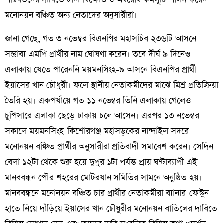
পরিবর্তনের দাবিতে টানা বিক্ষোভ ও অবরোধ কর্মসূচি পালন করেন
মনোনয়ন বঞ্চিত অন্য নেতাদের অনুসারীরা।
জানা গেছে, গত ৩ নভেম্বর বিএনপির মহাসচিব ২৩৬টি আসনে
সম্ভাব্য এমপি প্রার্থীর নাম ঘোষণা করেন। তবে দীর্ঘ ৯ দিনেও
এলাকায় যেতে পারেননি ময়মনসিংহ-৯ আসনে বিএনপির প্রার্থী
ইয়াসের খান চৌধুরী। ফলে স্থানীয় নেতাকর্মীদের মাঝে মিশ্র প্রতিক্রিয়া
তৈরি হয়। একপর্যায়ে গত ১১ নভেম্বর তিনি এলাকায় গেলেও
চুপিসারে এলাকা ছেড়ে ঢাকায় চলে আসেন। এরপর ১৩ নভেম্বর
সকালে ময়মনসিংহ-কিশোরগঞ্জ মহাসড়কের নান্দাইল সদরে
মনোনয়ন বঞ্চিত প্রার্থীর অনুসারীরা প্রতিবাদী সমাবেশ করেন। সেদিন
বেলা ১২টা থেকে শুরু হয়ে দুপুর ১টা পর্যন্ত প্রায় ঘণ্টাব্যাপী এই
মানববন্ধন পৌর শহরের মোটরযান সমিতির সামনে অনুষ্ঠিত হয়।
মানববন্ধনে মনোনয়ন বঞ্চিত চার প্রার্থীর নেতাকর্মীরা ব্যানার-ফেস্টুন
হাতে নিয়ে দাঁড়িয়ে ইয়াসের খান চৌধুরীর মনোনয়ন বাতিলের দাবিতে