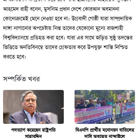
আহমেদ রাহী বলেন, মুসলিম প্রধান দেশে কোরআন অবমাননা
কোনোক্রমেই মেনে নেওয়া হবে না। উগ্রবাদী গোষ্ঠী যারা সাম্প্রদায়িক
দাঙ্গা লাগানোর অপচেষ্টায় লিপ্ত তাদের যেকোনো মূল্যে রাজশাহী
বিশ্ববিদ্যালয়ে প্রতিহত করা হবে। যারা এর সাথে জড়িত সুষ্ঠু তদন্তের
ভিত্তিতে অনতিবিলম্বে তাদের গ্রেফতার করে উপযুক্ত শাস্তি নিশ্চিত
করতে হবে।
সম্পর্কিত খবর
পদত্যাগ করেছেন রাষ্ট্রপতি
বিএনপি প্রার্থীর মনোনয়ন বাতিলের
সাহাবুদ্দিন
দাবি অব্যাহত নান্দাইলে