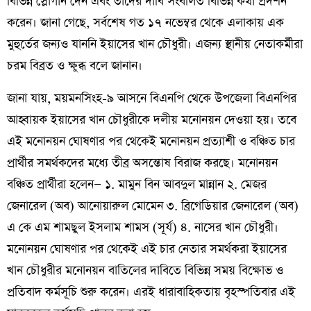
বিভিন্ন স্লোগান দেন এবং তাদের দাবি সংবলিত বিভিন্ন কথা প্রদর্শন
করেন। জানা গেছে, সর্বশেষ গত ১৭ নভেম্বর থেকে এলাকায় এক
মুহুর্তের জন্যও যাননি ইয়াসের খান চৌধুরী। এজন্য স্থানীয় নেতাকর্মীরা
চরম বিব্রত ও ক্ষুব্ধ বলে জানান।
জানা যায়, ময়মনসিংহ-৯ আসনে বিএনপি থেকে উপজেলা বিএনপির
আহ্বায়ক ইয়াসের খান চৌধুরীকে দলীয় মনোনয়ন দেওয়া হয়। তবে
এই মনোনয়ন ঘোষণার পর থেকেই মনোনয়ন প্রত্যাশী ও বঞ্চিত চার
প্রার্থীর সমর্থকদের মধ্যে তীব্র অসন্তোষ বিরাজ করছে। মনোনয়ন
বঞ্চিত প্রার্থীরা হলেন— ১. মামুন বিন আবদুল মান্নান ২. মেজর
জেনারেল (অব) আনোয়ারুল মোমেন ৩. ব্রিগেডিয়ার জেনারেল (অব)
এ কে এম শামছুল ইসলাম শামস (সূর্য) ৪. নাসের খান চৌধুরী।
মনোনয়ন ঘোষণার পর থেকেই এই চার নেতার সমর্থকরা ইয়াসের
খান চৌধুরীর মনোনয়ন বাতিলের দাবিতে বিভিন্ন সময় বিক্ষোভ ও
প্রতিবাদ কর্মসূচি শুরু করেন। এরই ধারাবাহিকতায় বৃহস্পতিবার এই